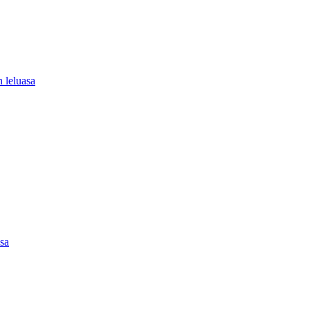
 leluasa
asa