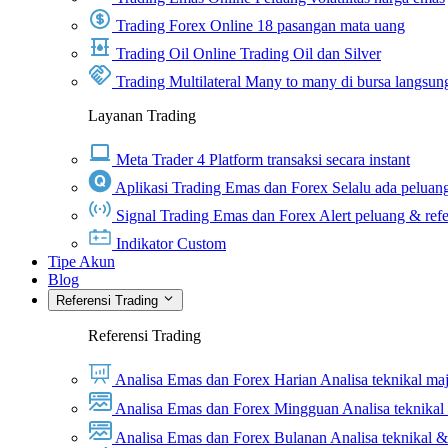
Trading Forex Online
18 pasangan mata uang
Trading Oil Online
Trading Oil dan Silver
Trading Multilateral
Many to many di bursa langsun
Layanan Trading
Meta Trader 4
Platform transaksi secara instant
Aplikasi Trading Emas dan Forex
Selalu ada peluang
Signal Trading Emas dan Forex
Alert peluang & refe
Indikator Custom
Tipe Akun
Blog
Referensi Trading
Referensi Trading
Analisa Emas dan Forex Harian
Analisa teknikal ma
Analisa Emas dan Forex Mingguan
Analisa teknika
Analisa Emas dan Forex Bulanan
Analisa teknikal 