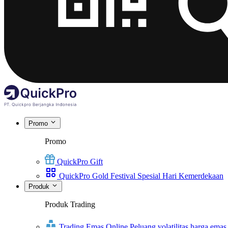
Promo
Promo
QuickPro Gift
QuickPro Gold Festival Spesial Hari Kemerdekaan
Produk
Produk Trading
Trading Emas Online
Peluang volatilitas harga emas