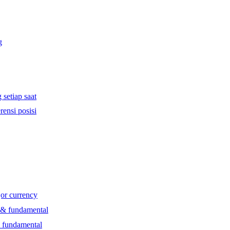
g
 setiap saat
rensi posisi
jor currency
l & fundamental
& fundamental