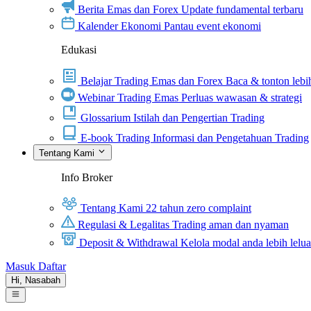
Berita Emas dan Forex
Update fundamental terbaru
Kalender Ekonomi
Pantau event ekonomi
Edukasi
Belajar Trading Emas dan Forex
Baca & tonton lebih
Webinar Trading Emas
Perluas wawasan & strategi
Glossarium
Istilah dan Pengertian Trading
E-book Trading
Informasi dan Pengetahuan Trading
Tentang Kami
Info Broker
Tentang Kami
22 tahun zero complaint
Regulasi & Legalitas
Trading aman dan nyaman
Deposit & Withdrawal
Kelola modal anda lebih lelu
Masuk
Daftar
Hi,
Nasabah