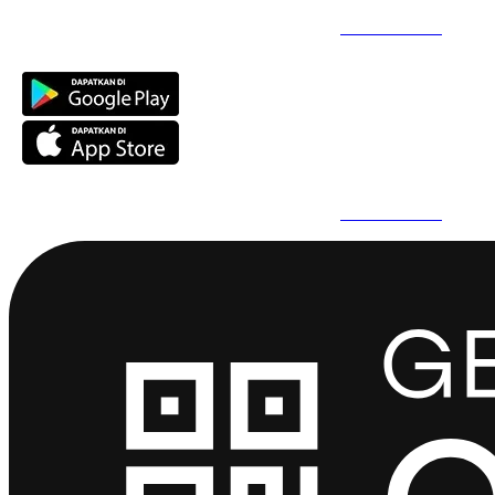
Daftar Super Cepat Pakai QuickPro Apps -
Install Sekarang
Daftar Super Cepat Pakai QuickPro Apps -
Install Sekarang