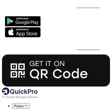
Daftar Super Cepat Pakai QuickPro Apps -
Install Sekarang
Daftar Super Cepat Pakai QuickPro Apps -
Install Sekarang
Promo