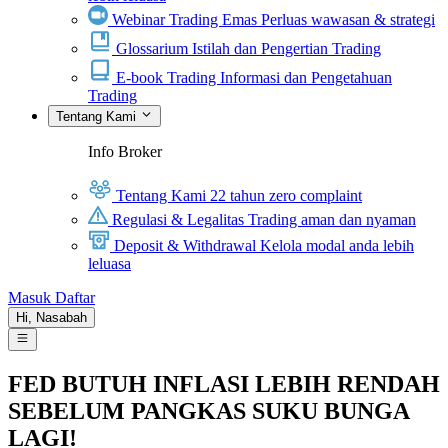
Webinar Trading Emas
Perluas wawasan & strategi
Glossarium
Istilah dan Pengertian Trading
E-book Trading
Informasi dan Pengetahuan
Trading
Tentang Kami
Info Broker
Tentang Kami
22 tahun zero complaint
Regulasi & Legalitas
Trading aman dan nyaman
Deposit & Withdrawal
Kelola modal anda lebih
leluasa
Masuk
Daftar
Hi,
Nasabah
FED BUTUH INFLASI LEBIH RENDAH
SEBELUM PANGKAS SUKU BUNGA
LAGI!