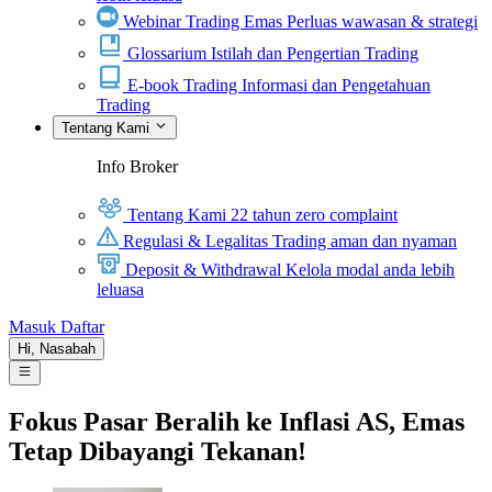
Webinar Trading Emas
Perluas wawasan & strategi
Glossarium
Istilah dan Pengertian Trading
E-book Trading
Informasi dan Pengetahuan
Trading
Tentang Kami
Info Broker
Tentang Kami
22 tahun zero complaint
Regulasi & Legalitas
Trading aman dan nyaman
Deposit & Withdrawal
Kelola modal anda lebih
leluasa
Masuk
Daftar
Hi,
Nasabah
Fokus Pasar Beralih ke Inflasi AS, Emas
Tetap Dibayangi Tekanan!