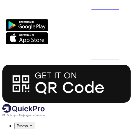
Daftar Super Cepat Pakai QuickPro Apps -
Install Sekarang
Daftar Super Cepat Pakai QuickPro Apps -
Install Sekarang
Promo