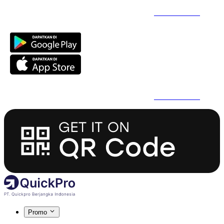
Daftar Super Cepat Pakai QuickPro Apps -
Install Sekarang
Daftar Super Cepat Pakai QuickPro Apps -
Install Sekarang
Promo