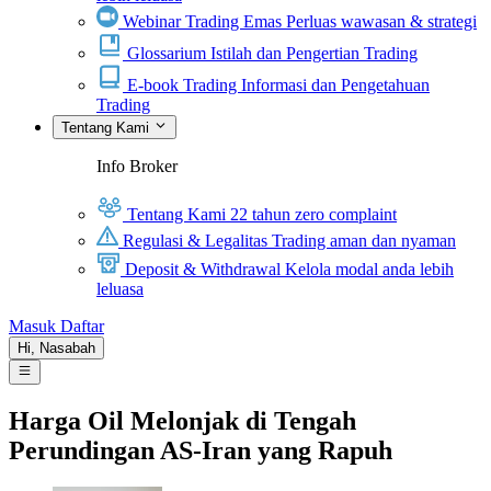
Webinar Trading Emas
Perluas wawasan & strategi
Glossarium
Istilah dan Pengertian Trading
E-book Trading
Informasi dan Pengetahuan
Trading
Tentang Kami
Info Broker
Tentang Kami
22 tahun zero complaint
Regulasi & Legalitas
Trading aman dan nyaman
Deposit & Withdrawal
Kelola modal anda lebih
leluasa
Masuk
Daftar
Hi,
Nasabah
Harga Oil Melonjak di Tengah
Perundingan AS-Iran yang Rapuh