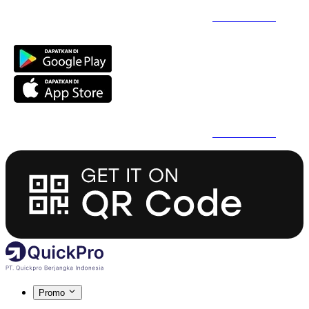
Daftar Super Cepat Pakai QuickPro Apps -
Install Sekarang
Daftar Super Cepat Pakai QuickPro Apps -
Install Sekarang
Promo