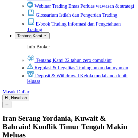
Webinar Trading Emas
Perluas wawasan & strategi
Glossarium
Istilah dan Pengertian Trading
E-book Trading
Informasi dan Pengetahuan
Trading
Tentang Kami
Info Broker
Tentang Kami
22 tahun zero complaint
Regulasi & Legalitas
Trading aman dan nyaman
Deposit & Withdrawal
Kelola modal anda lebih
leluasa
Masuk
Daftar
Hi,
Nasabah
Iran Serang Yordania, Kuwait &
Bahrain! Konflik Timur Tengah Makin
Meluas