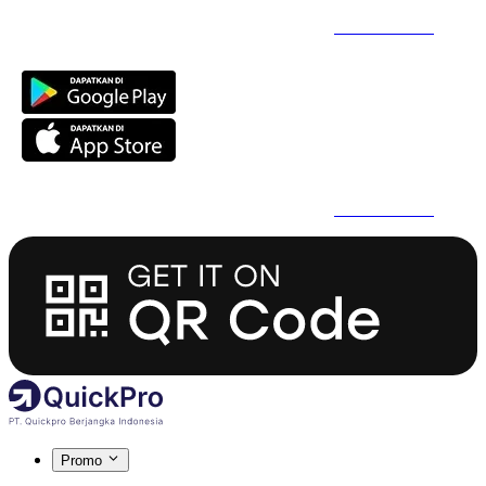
Daftar Super Cepat Pakai QuickPro Apps -
Install Sekarang
Daftar Super Cepat Pakai QuickPro Apps -
Install Sekarang
Promo