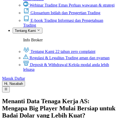
Webinar Trading Emas
Perluas wawasan & strategi
Glossarium
Istilah dan Pengertian Trading
E-book Trading
Informasi dan Pengetahuan
Trading
Tentang Kami
Info Broker
Tentang Kami
22 tahun zero complaint
Regulasi & Legalitas
Trading aman dan nyaman
Deposit & Withdrawal
Kelola modal anda lebih
leluasa
Masuk
Daftar
Hi,
Nasabah
Menanti Data Tenaga Kerja AS:
Mengapa Big Player Mulai Bersiap untuk
Badai Dolar yang Lebih Kuat?