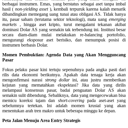
berbagai instrumen. Emas, yang berstatus sebagai aset tanpa imbal
hasil (
non-yielding asset
), kembali terpuruk karena kalah menarik
dibandingkan memegang uang tunai atau obligasi AS. Tidak hanya
itu, pasar saham (terutama sektor teknologi), mata uang
emerging
markets
, hingga aset kripto, turut mengalami tekanan akibat
dominasi Dolar AS yang semakin tak terbendung ini. Institusi besar
secara diam-diam mulai melakukan re-balancing portofolio,
mengurangi eksposur aset berisiko, dan menumpuk posisi di
instrumen berbasis Dolar.
Momen Pembuktian: Agenda Data yang Akan Mengguncang
Pasar
Fokus pelaku pasar kini tertuju sepenuhnya pada angka pasti dari
rilis data ekonomi berikutnya. Apakah data tenaga kerja akan
mengonfirmasi narasi
strong dollar
ini, atau justru memberikan
kejutan yang mematahkan ekspektasi? Jika data yang dirilis
melampaui konsensus pasar, badai penguatan Dolar AS akan
semakin sulit dibendung. Sebaliknya, data yang mengecewakan bisa
memicu koreksi tajam dan
short-covering
pada aset-aset yang
sebelumnya tertekan. Ini adalah momen krusial yang akan
menentukan arah tren makro untuk beberapa minggu ke depan.
Peta Jalan Menuju Area Entry Strategis