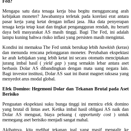
Fed?
Mengapa satu data tenaga kerja bisa begitu mengguncang arah
kebijakan moneter? Jawabannya terletak pada korelasi erat antara
pasar kerja yang ketat dengan inflasi jasa. Jika data penyerapan
tenaga kerja tetap kuat dan tingkat pengangguran rendah, itu berarti
daya beli masyarakat AS masih tinggi. Bagi The Fed, ini adalah
lampu kuning bahwa risiko inflasi yang persisten masih mengintai.
Kondisi ini memaksa The Fed untuk bersikap lebih
hawkish
(keras)
dan menunda rencana pelonggaran moneter. Perubahan ekspektasi
ke arah kebijakan yang lebih ketat ini secara otomatis menciptakan
jurang imbal hasil (
yield gap
) yang semakin lebar antara aset
berbasis Dolar AS dibandingkan dengan mata uang negara lain.
Bagi investor institusi, Dolar AS saat ini ibarat magnet raksasa yang
menyedot arus modal global.
Efek Domino: Hegemoni Dolar dan Tekanan Brutal pada Aset
Berisiko
Penguatan ekspektasi suku bunga tinggi ini memicu efek domino
yang brutal di lintas aset. Ketika imbal hasil obligasi AS naik dan
Dolar AS menguat, biaya peluang (
opportunity cost
) untuk
memegang aset berisiko menjadi sangat mahal.
Akibatnya, kita melihat tekanan jual yang masif mengalir ke