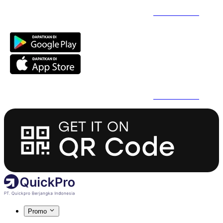
Daftar Super Cepat Pakai QuickPro Apps -
Install Sekarang
Daftar Super Cepat Pakai QuickPro Apps -
Install Sekarang
Promo