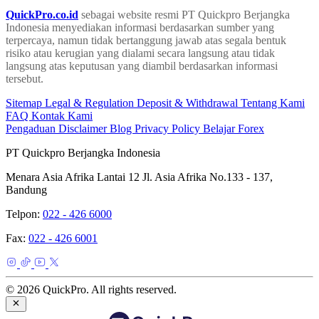
QuickPro.co.id
sebagai website resmi PT Quickpro Berjangka
Indonesia menyediakan informasi berdasarkan sumber yang
terpercaya, namun tidak bertanggung jawab atas segala bentuk
risiko atau kerugian yang dialami secara langsung atau tidak
langsung atas keputusan yang diambil berdasarkan informasi
tersebut.
Sitemap
Legal & Regulation
Deposit & Withdrawal
Tentang Kami
FAQ
Kontak Kami
Pengaduan
Disclaimer
Blog
Privacy Policy
Belajar Forex
PT Quickpro Berjangka Indonesia
Menara Asia Afrika Lantai 12 Jl. Asia Afrika No.133 - 137,
Bandung
Telpon:
022 - 426 6000
Fax:
022 - 426 6001
© 2026 QuickPro. All rights reserved.