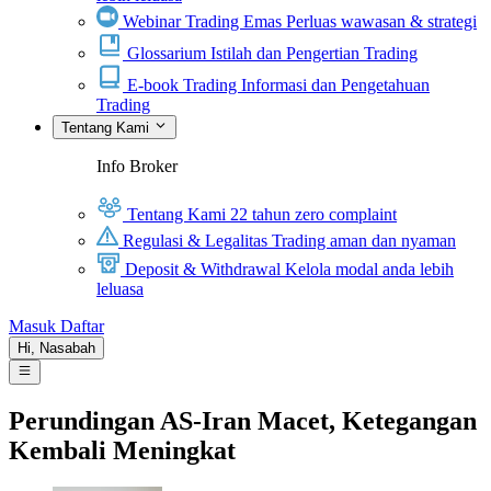
Webinar Trading Emas
Perluas wawasan & strategi
Glossarium
Istilah dan Pengertian Trading
E-book Trading
Informasi dan Pengetahuan
Trading
Tentang Kami
Info Broker
Tentang Kami
22 tahun zero complaint
Regulasi & Legalitas
Trading aman dan nyaman
Deposit & Withdrawal
Kelola modal anda lebih
leluasa
Masuk
Daftar
Hi,
Nasabah
Perundingan AS-Iran Macet, Ketegangan
Kembali Meningkat