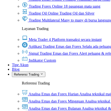
Trading Forex Online
18 pasangan mata uang
Trading Oil Online
Trading Oil dan Silver
Trading Multilateral
Many to many di bursa langsun
Layanan Trading
Meta Trader 4
Platform transaksi secara instant
Aplikasi Trading Emas dan Forex
Selalu ada peluang
Signal Trading Emas dan Forex
Alert peluang & refe
Indikator Custom
Tipe Akun
Blog
Referensi Trading
Referensi Trading
Analisa Emas dan Forex Harian
Analisa teknikal ma
Analisa Emas dan Forex Mingguan
Analisa teknika
Analisa Emas dan Forex Bulanan
Analisa teknikal 