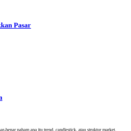
kkan Pasar
a
-benar paham apa itu trend, candlestick, atau struktur market.