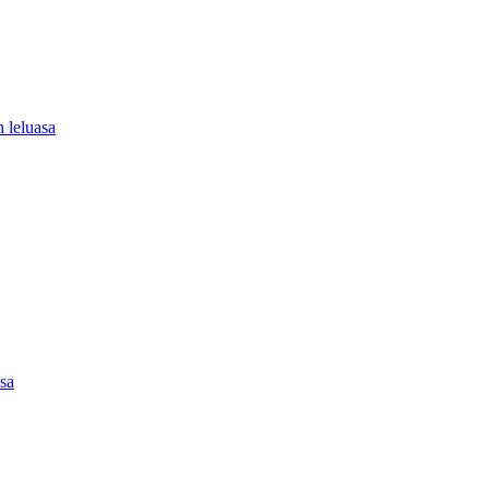
 leluasa
asa