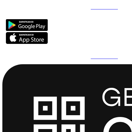
Daftar Super Cepat Pakai QuickPro Apps -
Install Sekarang
Daftar Super Cepat Pakai QuickPro Apps -
Install Sekarang