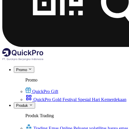
Promo
Promo
QuickPro Gift
QuickPro Gold Festival Spesial Hari Kemerdekaan
Produk
Produk Trading
Trading Emas Online
Peluang volatilitas harga emas