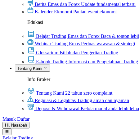
Berita Emas dan Forex
Update fundamental terbaru
Kalender Ekonomi
Pantau event ekonomi
Edukasi
Belajar Trading Emas dan Forex
Baca & tonton lebih
Webinar Trading Emas
Perluas wawasan & strategi
Glossarium
Istilah dan Pengertian Trading
E-book Trading
Informasi dan Pengetahuan Trading
Tentang Kami
Info Broker
Tentang Kami
22 tahun zero complaint
Regulasi & Legalitas
Trading aman dan nyaman
Deposit & Withdrawal
Kelola modal anda lebih lelu
Masuk
Daftar
Hi,
Nasabah
Belajar Trading