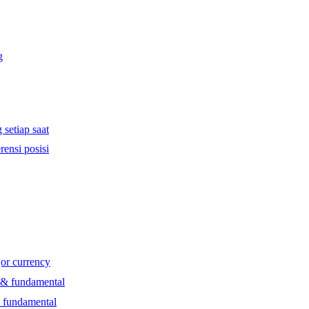
g
 setiap saat
rensi posisi
jor currency
l & fundamental
& fundamental