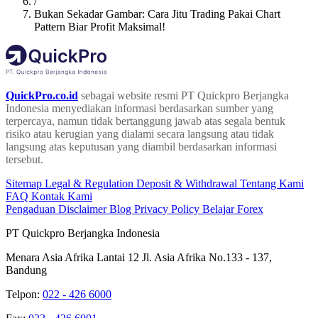
/
Bukan Sekadar Gambar: Cara Jitu Trading Pakai Chart
Pattern Biar Profit Maksimal!
QuickPro.co.id
sebagai website resmi PT Quickpro Berjangka
Indonesia menyediakan informasi berdasarkan sumber yang
terpercaya, namun tidak bertanggung jawab atas segala bentuk
risiko atau kerugian yang dialami secara langsung atau tidak
langsung atas keputusan yang diambil berdasarkan informasi
tersebut.
Sitemap
Legal & Regulation
Deposit & Withdrawal
Tentang Kami
FAQ
Kontak Kami
Pengaduan
Disclaimer
Blog
Privacy Policy
Belajar Forex
PT Quickpro Berjangka Indonesia
Menara Asia Afrika Lantai 12 Jl. Asia Afrika No.133 - 137,
Bandung
Telpon:
022 - 426 6000