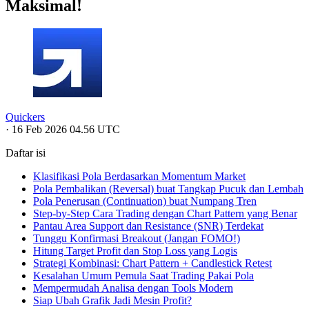
Maksimal!
Quickers
·
16 Feb 2026 04.56 UTC
Daftar isi
Klasifikasi Pola Berdasarkan Momentum Market
Pola Pembalikan (Reversal) buat Tangkap Pucuk dan Lembah
Pola Penerusan (Continuation) buat Numpang Tren
Step-by-Step Cara Trading dengan Chart Pattern yang Benar
Pantau Area Support dan Resistance (SNR) Terdekat
Tunggu Konfirmasi Breakout (Jangan FOMO!)
Hitung Target Profit dan Stop Loss yang Logis
Strategi Kombinasi: Chart Pattern + Candlestick Retest
Kesalahan Umum Pemula Saat Trading Pakai Pola
Mempermudah Analisa dengan Tools Modern
Siap Ubah Grafik Jadi Mesin Profit?