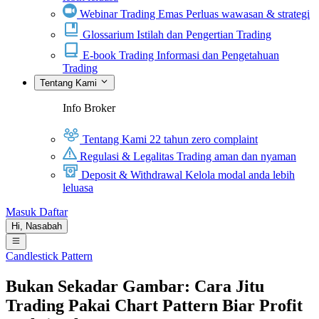
Webinar Trading Emas
Perluas wawasan & strategi
Glossarium
Istilah dan Pengertian Trading
E-book Trading
Informasi dan Pengetahuan
Trading
Tentang Kami
Info Broker
Tentang Kami
22 tahun zero complaint
Regulasi & Legalitas
Trading aman dan nyaman
Deposit & Withdrawal
Kelola modal anda lebih
leluasa
Masuk
Daftar
Hi,
Nasabah
Candlestick Pattern
Bukan Sekadar Gambar: Cara Jitu
Trading Pakai Chart Pattern Biar Profit