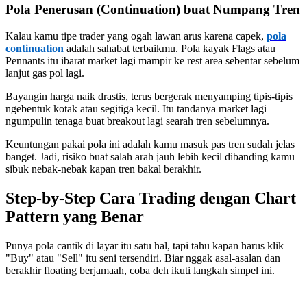
Pola Penerusan (Continuation) buat Numpang Tren
Kalau kamu tipe trader yang ogah lawan arus karena capek,
pola
continuation
adalah sahabat terbaikmu. Pola kayak Flags atau
Pennants itu ibarat market lagi mampir ke rest area sebentar sebelum
lanjut gas pol lagi.
Bayangin harga naik drastis, terus bergerak menyamping tipis-tipis
ngebentuk kotak atau segitiga kecil. Itu tandanya market lagi
ngumpulin tenaga buat breakout lagi searah tren sebelumnya.
Keuntungan pakai pola ini adalah kamu masuk pas tren sudah jelas
banget. Jadi, risiko buat salah arah jauh lebih kecil dibanding kamu
sibuk nebak-nebak kapan tren bakal berakhir.
Step-by-Step Cara Trading dengan Chart
Pattern yang Benar
Punya pola cantik di layar itu satu hal, tapi tahu kapan harus klik
"Buy" atau "Sell" itu seni tersendiri. Biar nggak asal-asalan dan
berakhir floating berjamaah, coba deh ikuti langkah simpel ini.