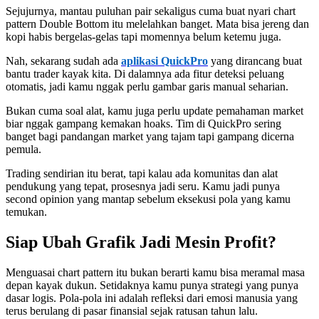
Sejujurnya, mantau puluhan pair sekaligus cuma buat nyari chart
pattern Double Bottom itu melelahkan banget. Mata bisa jereng dan
kopi habis bergelas-gelas tapi momennya belum ketemu juga.
Nah, sekarang sudah ada
aplikasi QuickPro
yang dirancang buat
bantu trader kayak kita. Di dalamnya ada fitur deteksi peluang
otomatis, jadi kamu nggak perlu gambar garis manual seharian.
Bukan cuma soal alat, kamu juga perlu update pemahaman market
biar nggak gampang kemakan hoaks. Tim di QuickPro sering
banget bagi pandangan market yang tajam tapi gampang dicerna
pemula.
Trading sendirian itu berat, tapi kalau ada komunitas dan alat
pendukung yang tepat, prosesnya jadi seru. Kamu jadi punya
second opinion yang mantap sebelum eksekusi pola yang kamu
temukan.
Siap Ubah Grafik Jadi Mesin Profit?
Menguasai chart pattern itu bukan berarti kamu bisa meramal masa
depan kayak dukun. Setidaknya kamu punya strategi yang punya
dasar logis. Pola-pola ini adalah refleksi dari emosi manusia yang
terus berulang di pasar finansial sejak ratusan tahun lalu.