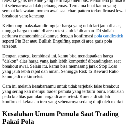
retest ke garis neckline yang baru saja ditembus. Fenomena pullback
ini sebenarnya adalah peluang emas. Terutama buat kamu yang
sempat kelewatan momen awal saat chart pattern terkonfirmasi lewat
breakout yang kencang.
Ketimbang maksakan diri ngejar harga yang udah lari jauh di atas,
nunggu harga mantul di area retest jauh lebih aman. Di sinilah
perlunya mengombinasikannya dengan konfirmasi
pola candlestick
seperti Pin Bar atau Bullish Engulfing tepat di area garis pola
tersebut.
Dengan strategi kombinasi ini, kamu bisa mendapatkan harga
"diskon" alias harga yang jauh lebih kompetitif dibandingkan saat
breakout awal. Selain itu, kamu bisa memasang jarak Stop Loss
yang jauh lebih rapat dan aman. Sehingga Risk-to-Reward Ratio
kamu jadi makin seksi.
Cara ini melatih kesabaranmu untuk tidak terjebak false breakout
yang sering kali menipu trader pemula yang terburu-buru. Fokuslah
pada kualitas pantulan harga di area retest. Karena di situlah
konfirmasi kekuatan tren yang sebenarnya sedang diuji oleh market.
Kesalahan Umum Pemula Saat Trading
Pakai Pola