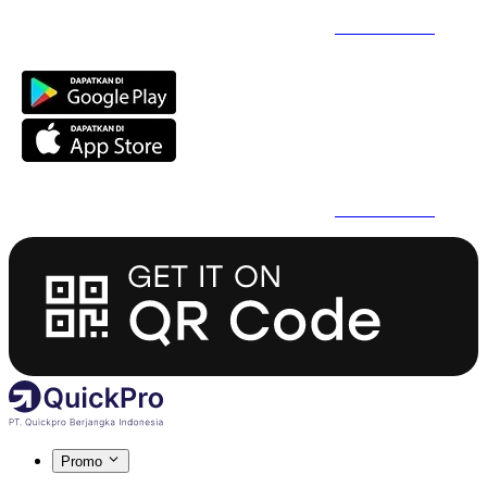
Daftar Super Cepat Pakai QuickPro Apps -
Install Sekarang
Daftar Super Cepat Pakai QuickPro Apps -
Install Sekarang
Promo