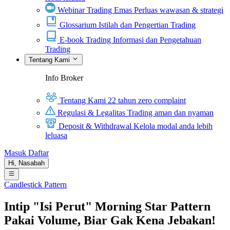
Webinar Trading Emas
Perluas wawasan & strategi
Glossarium
Istilah dan Pengertian Trading
E-book Trading
Informasi dan Pengetahuan
Trading
Tentang Kami
Info Broker
Tentang Kami
22 tahun zero complaint
Regulasi & Legalitas
Trading aman dan nyaman
Deposit & Withdrawal
Kelola modal anda lebih
leluasa
Masuk
Daftar
Hi,
Nasabah
Candlestick Pattern
Intip "Isi Perut" Morning Star Pattern
Pakai Volume, Biar Gak Kena Jebakan!