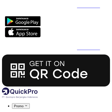
Daftar Super Cepat Pakai QuickPro Apps -
Install Sekarang
Daftar Super Cepat Pakai QuickPro Apps -
Install Sekarang
Promo