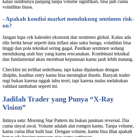
kalau sumbunya panjang tanpa volume signifikan, bisa jadi cuma
volatilitas biasa.
- Apakah kondisi market mendukung sentimen risk-
on?
Jangan lupa cek kalender ekonomi dan sentimen global. Kalau ada
rilis berita besar seperti data inflasi atau suku bunga, volatilitas bisa
tinggi dan pola teknikal sering gagal. Pastikan sentimen sedang
mendukung arah buy yang kamu rencanakan. Kombinasi teknikal
dan fundamental akan membuat keputusan kamu jauh lebih matang.
Checklist ini terlihat sederhana, tapi kalau dijalankan dengan
disiplin, kualitas entry kamu bisa meningkat drastis. Banyak trader
rugi bukan karena nggak tahu teori, tapi karena malas melakukan
validasi tambahan seperti ini.
Jadilah Trader yang Punya “X-Ray
Vision”
Intinya satu: Morning Star Pattern itu bukan jaminan reversal. Dia
cuma sinyal awal. Volume adalah alat rontgen kamu. Tanpa volume,
kamu cuma lihat kulit luar. Dengan volume, kamu bisa lihat apakah
benar ada buying pressure atau cuma settingan.