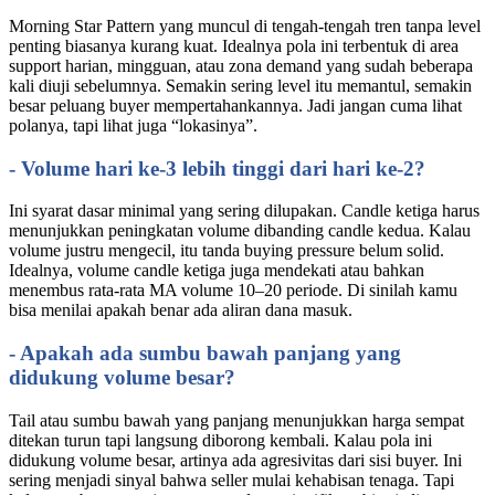
Morning Star Pattern yang muncul di tengah-tengah tren tanpa level
penting biasanya kurang kuat. Idealnya pola ini terbentuk di area
support harian, mingguan, atau zona demand yang sudah beberapa
kali diuji sebelumnya. Semakin sering level itu memantul, semakin
besar peluang buyer mempertahankannya. Jadi jangan cuma lihat
polanya, tapi lihat juga “lokasinya”.
- Volume hari ke-3 lebih tinggi dari hari ke-2?
Ini syarat dasar minimal yang sering dilupakan. Candle ketiga harus
menunjukkan peningkatan volume dibanding candle kedua. Kalau
volume justru mengecil, itu tanda buying pressure belum solid.
Idealnya, volume candle ketiga juga mendekati atau bahkan
menembus rata-rata MA volume 10–20 periode. Di sinilah kamu
bisa menilai apakah benar ada aliran dana masuk.
- Apakah ada sumbu bawah panjang yang
didukung volume besar?
Tail atau sumbu bawah yang panjang menunjukkan harga sempat
ditekan turun tapi langsung diborong kembali. Kalau pola ini
didukung volume besar, artinya ada agresivitas dari sisi buyer. Ini
sering menjadi sinyal bahwa seller mulai kehabisan tenaga. Tapi