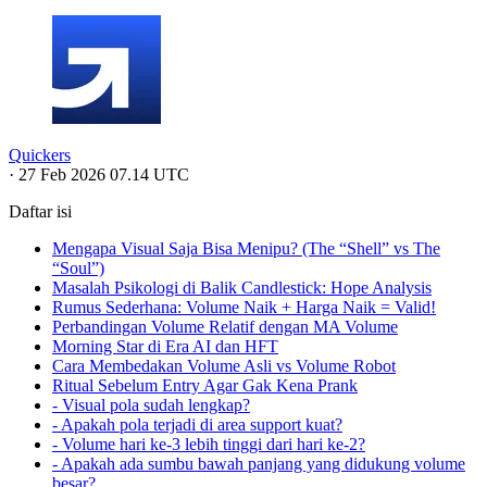
Quickers
·
27 Feb 2026 07.14 UTC
Daftar isi
Mengapa Visual Saja Bisa Menipu? (The “Shell” vs The
“Soul”)
Masalah Psikologi di Balik Candlestick: Hope Analysis
Rumus Sederhana: Volume Naik + Harga Naik = Valid!
Perbandingan Volume Relatif dengan MA Volume
Morning Star di Era AI dan HFT
Cara Membedakan Volume Asli vs Volume Robot
Ritual Sebelum Entry Agar Gak Kena Prank
- Visual pola sudah lengkap?
- Apakah pola terjadi di area support kuat?
- Volume hari ke-3 lebih tinggi dari hari ke-2?
- Apakah ada sumbu bawah panjang yang didukung volume
besar?