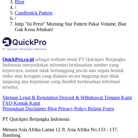
Blog
/
Candlestick Pattern
/
Intip "Isi Perut" Morning Star Pattern Pakai Volume, Biar
Gak Kena Jebakan!
QuickPro.co.id
sebagai website resmi PT Quickpro Berjangka
Indonesia menyediakan informasi berdasarkan sumber yang
terpercaya, namun tidak bertanggung jawab atas segala bentuk
risiko atau kerugian yang dialami secara langsung atau tidak
langsung atas keputusan yang diambil berdasarkan informasi
tersebut.
Sitemap
Legal & Regulation
Deposit & Withdrawal
Tentang Kami
FAQ
Kontak Kami
Pengaduan
Disclaimer
Blog
Privacy Policy
Belajar Forex
PT Quickpro Berjangka Indonesia
Menara Asia Afrika Lantai 12 Jl. Asia Afrika No.133 - 137,
Bandung