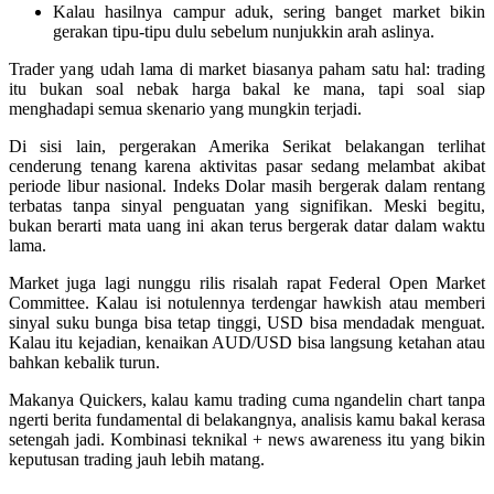
Kalau hasilnya campur aduk, sering banget market bikin
gerakan tipu-tipu dulu sebelum nunjukkin arah aslinya.
Trader yang udah lama di market biasanya paham satu hal: trading
itu bukan soal nebak harga bakal ke mana, tapi soal siap
menghadapi semua skenario yang mungkin terjadi.
Di sisi lain, pergerakan Amerika Serikat belakangan terlihat
cenderung tenang karena aktivitas pasar sedang melambat akibat
periode libur nasional. Indeks Dolar masih bergerak dalam rentang
terbatas tanpa sinyal penguatan yang signifikan. Meski begitu,
bukan berarti mata uang ini akan terus bergerak datar dalam waktu
lama.
Market juga lagi nunggu rilis risalah rapat Federal Open Market
Committee. Kalau isi notulennya terdengar hawkish atau memberi
sinyal suku bunga bisa tetap tinggi, USD bisa mendadak menguat.
Kalau itu kejadian, kenaikan AUD/USD bisa langsung ketahan atau
bahkan kebalik turun.
Makanya Quickers, kalau kamu trading cuma ngandelin chart tanpa
ngerti berita fundamental di belakangnya, analisis kamu bakal kerasa
setengah jadi. Kombinasi teknikal + news awareness itu yang bikin
keputusan trading jauh lebih matang.