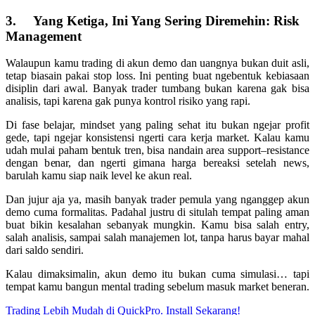
3.
Yang Ketiga, Ini Yang Sering Diremehin: Risk
Management
Walaupun kamu trading di akun demo dan uangnya bukan duit asli,
tetap biasain pakai stop loss. Ini penting buat ngebentuk kebiasaan
disiplin dari awal. Banyak trader tumbang bukan karena gak bisa
analisis, tapi karena gak punya kontrol risiko yang rapi.
Di fase belajar, mindset yang paling sehat itu bukan ngejar profit
gede, tapi ngejar konsistensi ngerti cara kerja market. Kalau kamu
udah mulai paham bentuk tren, bisa nandain area support–resistance
dengan benar, dan ngerti gimana harga bereaksi setelah news,
barulah kamu siap naik level ke akun real.
Dan jujur aja ya, masih banyak trader pemula yang nganggep akun
demo cuma formalitas. Padahal justru di situlah tempat paling aman
buat bikin kesalahan sebanyak mungkin. Kamu bisa salah entry,
salah analisis, sampai salah manajemen lot, tanpa harus bayar mahal
dari saldo sendiri.
Kalau dimaksimalin, akun demo itu bukan cuma simulasi… tapi
tempat kamu bangun mental trading sebelum masuk market beneran.
Trading Lebih Mudah di QuickPro. Install Sekarang!