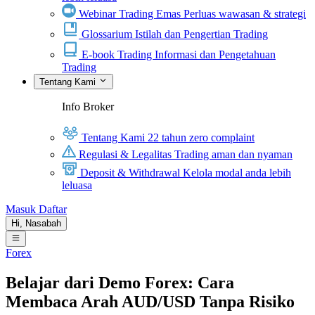
Webinar Trading Emas
Perluas wawasan & strategi
Glossarium
Istilah dan Pengertian Trading
E-book Trading
Informasi dan Pengetahuan
Trading
Tentang Kami
Info Broker
Tentang Kami
22 tahun zero complaint
Regulasi & Legalitas
Trading aman dan nyaman
Deposit & Withdrawal
Kelola modal anda lebih
leluasa
Masuk
Daftar
Hi,
Nasabah
Forex
Belajar dari Demo Forex: Cara
Membaca Arah AUD/USD Tanpa Risiko