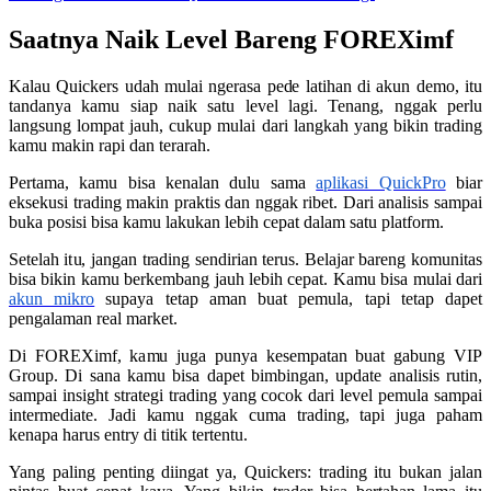
Saatnya Naik Level Bareng FOREXimf
Kalau Quickers udah mulai ngerasa pede latihan di akun demo, itu
tandanya kamu siap naik satu level lagi. Tenang, nggak perlu
langsung lompat jauh, cukup mulai dari langkah yang bikin trading
kamu makin rapi dan terarah.
Pertama, kamu bisa kenalan dulu sama
aplikasi QuickPro
biar
eksekusi trading makin praktis dan nggak ribet. Dari analisis sampai
buka posisi bisa kamu lakukan lebih cepat dalam satu platform.
Setelah itu, jangan trading sendirian terus. Belajar bareng komunitas
bisa bikin kamu berkembang jauh lebih cepat. Kamu bisa mulai dari
akun mikro
supaya tetap aman buat pemula, tapi tetap dapet
pengalaman real market.
Di FOREXimf, kamu juga punya kesempatan buat gabung VIP
Group. Di sana kamu bisa dapet bimbingan, update analisis rutin,
sampai insight strategi trading yang cocok dari level pemula sampai
intermediate. Jadi kamu nggak cuma trading, tapi juga paham
kenapa harus entry di titik tertentu.
Yang paling penting diingat ya, Quickers: trading itu bukan jalan