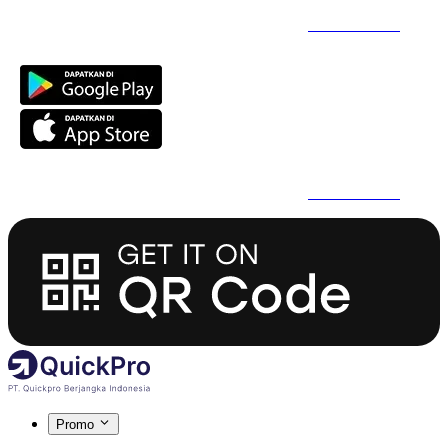
Daftar Super Cepat Pakai QuickPro Apps -
Install Sekarang
Daftar Super Cepat Pakai QuickPro Apps -
Install Sekarang
Promo