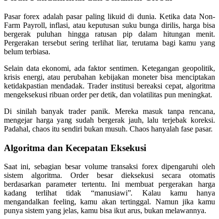
Pasar forex adalah pasar paling likuid di dunia. Ketika data Non-
Farm Payroll, inflasi, atau keputusan suku bunga dirilis, harga bisa
bergerak puluhan hingga ratusan pip dalam hitungan menit.
Pergerakan tersebut sering terlihat liar, terutama bagi kamu yang
belum terbiasa.
Selain data ekonomi, ada faktor sentimen. Ketegangan geopolitik,
krisis energi, atau perubahan kebijakan moneter bisa menciptakan
ketidakpastian mendadak. Trader institusi bereaksi cepat, algoritma
mengeksekusi ribuan order per detik, dan volatilitas pun meningkat.
Di sinilah banyak trader panik. Mereka masuk tanpa rencana,
mengejar harga yang sudah bergerak jauh, lalu terjebak koreksi.
Padahal, chaos itu sendiri bukan musuh. Chaos hanyalah fase pasar.
Algoritma dan Kecepatan Eksekusi
Saat ini, sebagian besar volume transaksi forex dipengaruhi oleh
sistem algoritma. Order besar dieksekusi secara otomatis
berdasarkan parameter tertentu. Ini membuat pergerakan harga
kadang terlihat tidak “manusiawi”. Kalau kamu hanya
mengandalkan feeling, kamu akan tertinggal. Namun jika kamu
punya sistem yang jelas, kamu bisa ikut arus, bukan melawannya.