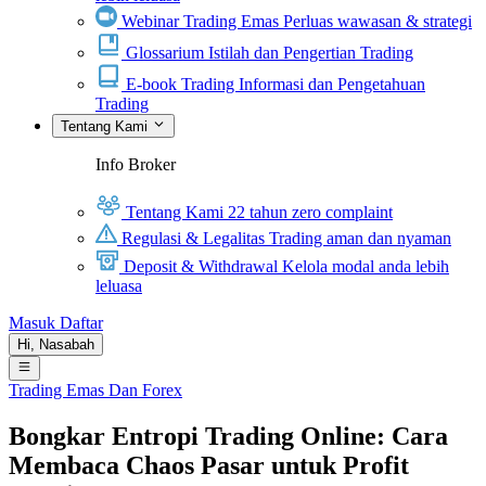
Webinar Trading Emas
Perluas wawasan & strategi
Glossarium
Istilah dan Pengertian Trading
E-book Trading
Informasi dan Pengetahuan
Trading
Tentang Kami
Info Broker
Tentang Kami
22 tahun zero complaint
Regulasi & Legalitas
Trading aman dan nyaman
Deposit & Withdrawal
Kelola modal anda lebih
leluasa
Masuk
Daftar
Hi,
Nasabah
Trading Emas Dan Forex
Bongkar Entropi Trading Online: Cara
Membaca Chaos Pasar untuk Profit