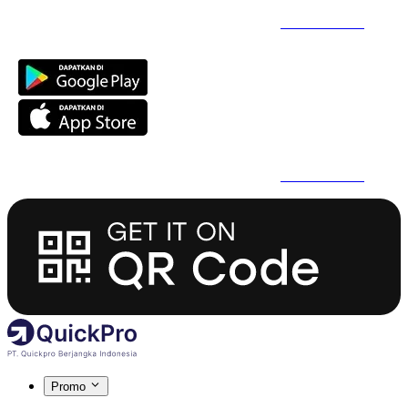
Daftar Super Cepat Pakai QuickPro Apps -
Install Sekarang
Daftar Super Cepat Pakai QuickPro Apps -
Install Sekarang
Promo