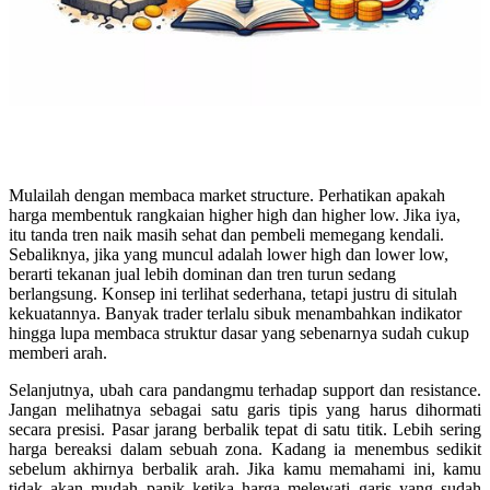
Mulailah dengan membaca market structure. Perhatikan apakah
harga membentuk rangkaian higher high dan higher low. Jika iya,
itu tanda tren naik masih sehat dan pembeli memegang kendali.
Sebaliknya, jika yang muncul adalah lower high dan lower low,
berarti tekanan jual lebih dominan dan tren turun sedang
berlangsung. Konsep ini terlihat sederhana, tetapi justru di situlah
kekuatannya. Banyak trader terlalu sibuk menambahkan indikator
hingga lupa membaca struktur dasar yang sebenarnya sudah cukup
memberi arah.
Selanjutnya, ubah cara pandangmu terhadap support dan resistance.
Jangan melihatnya sebagai satu garis tipis yang harus dihormati
secara presisi. Pasar jarang berbalik tepat di satu titik. Lebih sering
harga bereaksi dalam sebuah zona. Kadang ia menembus sedikit
sebelum akhirnya berbalik arah. Jika kamu memahami ini, kamu
tidak akan mudah panik ketika harga melewati garis yang sudah