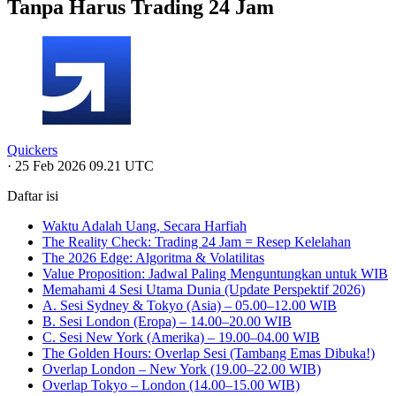
Tanpa Harus Trading 24 Jam
Quickers
·
25 Feb 2026 09.21 UTC
Daftar isi
Waktu Adalah Uang, Secara Harfiah
The Reality Check: Trading 24 Jam = Resep Kelelahan
The 2026 Edge: Algoritma & Volatilitas
Value Proposition: Jadwal Paling Menguntungkan untuk WIB
Memahami 4 Sesi Utama Dunia (Update Perspektif 2026)
A. Sesi Sydney & Tokyo (Asia) – 05.00–12.00 WIB
B. Sesi London (Eropa) – 14.00–20.00 WIB
C. Sesi New York (Amerika) – 19.00–04.00 WIB
The Golden Hours: Overlap Sesi (Tambang Emas Dibuka!)
Overlap London – New York (19.00–22.00 WIB)
Overlap Tokyo – London (14.00–15.00 WIB)