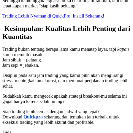
Sehingga kamu nggak lagi asal buka chart di jam-random, tapi tahu
tepat kapan market “siap kasih peluang”.
Trading Lebih Nyaman di QuickPro. Install Sekarang!
Kesimpulan: Kualitas Lebih Penting dari
Kuantitas
Trading bukan tentang berapa lama kamu menatap layar, tapi
kapan
kamu memilih masuk.
Jam sibuk = peluang.
Jam sepi = jebakan.
Disiplin pada satu jam trading yang kamu pilih akan mengurangi
stress, meningkatkan akurasi, dan membuat perjalanan trading lebih
sehat.
Sudahkah kamu mengecek apakah strategi breakout-mu selama ini
gagal hanya karena salah timing?
Siap trading lebih cerdas dengan jadwal yang tepat?
Download
Quickpro
sekarang dan temukan jam terbaik untuk
eksekusi trading yang lebih akurat dan profitable.
Tags: