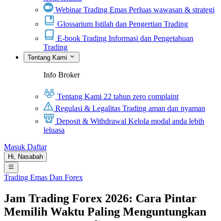
Webinar Trading Emas
Perluas wawasan & strategi
Glossarium
Istilah dan Pengertian Trading
E-book Trading
Informasi dan Pengetahuan
Trading
Tentang Kami
Info Broker
Tentang Kami
22 tahun zero complaint
Regulasi & Legalitas
Trading aman dan nyaman
Deposit & Withdrawal
Kelola modal anda lebih
leluasa
Masuk
Daftar
Hi,
Nasabah
Trading Emas Dan Forex
Jam Trading Forex 2026: Cara Pintar
Memilih Waktu Paling Menguntungkan