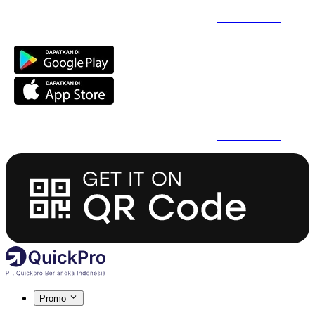
Daftar Super Cepat Pakai QuickPro Apps -
Install Sekarang
Daftar Super Cepat Pakai QuickPro Apps -
Install Sekarang
Promo