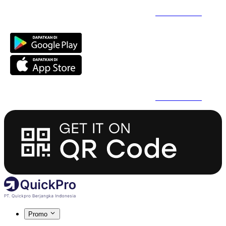
Daftar Super Cepat Pakai QuickPro Apps -
Install Sekarang
Daftar Super Cepat Pakai QuickPro Apps -
Install Sekarang
Promo