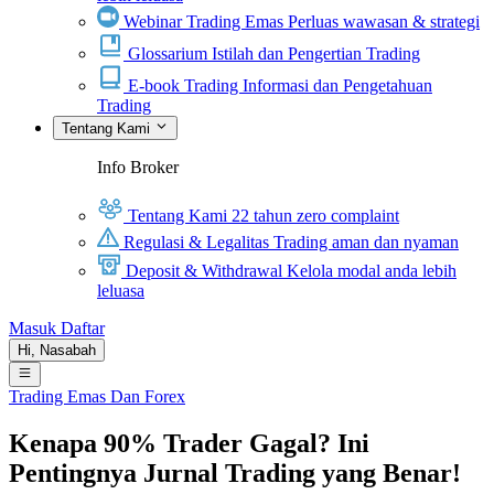
Webinar Trading Emas
Perluas wawasan & strategi
Glossarium
Istilah dan Pengertian Trading
E-book Trading
Informasi dan Pengetahuan
Trading
Tentang Kami
Info Broker
Tentang Kami
22 tahun zero complaint
Regulasi & Legalitas
Trading aman dan nyaman
Deposit & Withdrawal
Kelola modal anda lebih
leluasa
Masuk
Daftar
Hi,
Nasabah
Trading Emas Dan Forex
Kenapa 90% Trader Gagal? Ini
Pentingnya Jurnal Trading yang Benar!