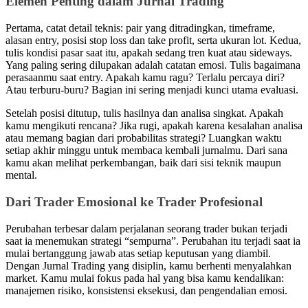
Elemen Penting dalam Jurnal Trading
Pertama, catat detail teknis: pair yang ditradingkan, timeframe,
alasan entry, posisi stop loss dan take profit, serta ukuran lot. Kedua,
tulis kondisi pasar saat itu, apakah sedang tren kuat atau sideways.
Yang paling sering dilupakan adalah catatan emosi. Tulis bagaimana
perasaanmu saat entry. Apakah kamu ragu? Terlalu percaya diri?
Atau terburu-buru? Bagian ini sering menjadi kunci utama evaluasi.
Setelah posisi ditutup, tulis hasilnya dan analisa singkat. Apakah
kamu mengikuti rencana? Jika rugi, apakah karena kesalahan analisa
atau memang bagian dari probabilitas strategi? Luangkan waktu
setiap akhir minggu untuk membaca kembali jurnalmu. Dari sana
kamu akan melihat perkembangan, baik dari sisi teknik maupun
mental.
Dari Trader Emosional ke Trader Profesional
Perubahan terbesar dalam perjalanan seorang trader bukan terjadi
saat ia menemukan strategi “sempurna”. Perubahan itu terjadi saat ia
mulai bertanggung jawab atas setiap keputusan yang diambil.
Dengan Jurnal Trading yang disiplin, kamu berhenti menyalahkan
market. Kamu mulai fokus pada hal yang bisa kamu kendalikan:
manajemen risiko, konsistensi eksekusi, dan pengendalian emosi.