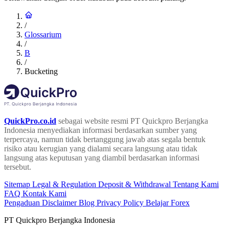
/
Glossarium
/
B
/
Bucketing
QuickPro.co.id
sebagai website resmi PT Quickpro Berjangka
Indonesia menyediakan informasi berdasarkan sumber yang
terpercaya, namun tidak bertanggung jawab atas segala bentuk
risiko atau kerugian yang dialami secara langsung atau tidak
langsung atas keputusan yang diambil berdasarkan informasi
tersebut.
Sitemap
Legal & Regulation
Deposit & Withdrawal
Tentang Kami
FAQ
Kontak Kami
Pengaduan
Disclaimer
Blog
Privacy Policy
Belajar Forex
PT Quickpro Berjangka Indonesia