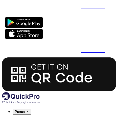
Daftar Super Cepat Pakai QuickPro Apps -
Install Sekarang
Daftar Super Cepat Pakai QuickPro Apps -
Install Sekarang
Promo