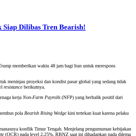
iap Dilibas Tren Bearish!
n Trump memberikan waktu 48 jam bagi Iran untuk merespons
uk meninjau proyeksi dan kondisi pasar global yang sedang tidak
el
resistance
berikutnya.
tenaga kerja
Non-Farm Payrolls
(NFP) yang berbalik positif dari
enembus pola
Bearish Rising Wedge
kini tertekan kuat karena pelaku
 memanasnya konflik Timur Tengah. Menjelang pengumuman kebijakan
te
(OCR) pada level 2.25%. RBNZ saat ini dihadapkan pada dilema