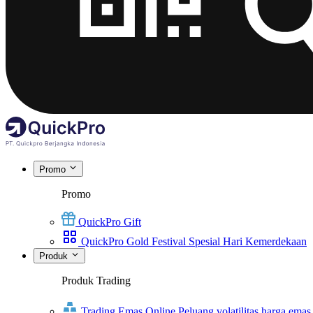
Promo
Promo
QuickPro Gift
QuickPro Gold Festival Spesial Hari Kemerdekaan
Produk
Produk Trading
Trading Emas Online
Peluang volatilitas harga emas