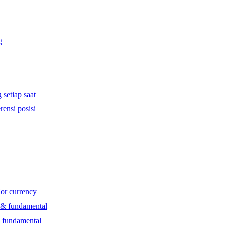
g
 setiap saat
rensi posisi
jor currency
l & fundamental
& fundamental