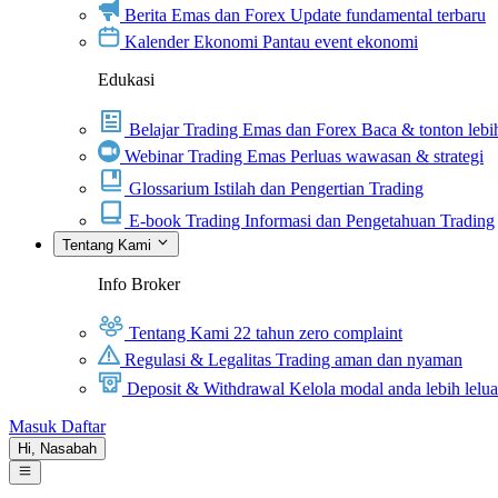
Berita Emas dan Forex
Update fundamental terbaru
Kalender Ekonomi
Pantau event ekonomi
Edukasi
Belajar Trading Emas dan Forex
Baca & tonton lebih
Webinar Trading Emas
Perluas wawasan & strategi
Glossarium
Istilah dan Pengertian Trading
E-book Trading
Informasi dan Pengetahuan Trading
Tentang Kami
Info Broker
Tentang Kami
22 tahun zero complaint
Regulasi & Legalitas
Trading aman dan nyaman
Deposit & Withdrawal
Kelola modal anda lebih lelu
Masuk
Daftar
Hi,
Nasabah