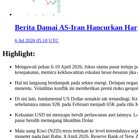
Berita Damai AS-Iran Hancurkan Harg
6 Jul 2026 05.10 UTC
Highlight:
Mengawali pekan 6-10 April 2026, fokus utama pasar tertuju 
kesepakatan, memicu kekhawatiran eskalasi besar-besaran jika d
Hal ini langsung berdampak pada sektor energi. Delapan nega
menentu. Volatilitas konflik ini memberikan premi risiko geop
Di sisi lain, fundamental US Dollar semakin tak tertandingi. K
sebelumnya minus 92K pada Februari menjadi 65K pada rilis M
Kekuatan USD ini menyapu bersih perlawanan aset lainnya
pasar beralih memegang likuiditas Dolar.
Mata uang Kiwi (NZD) terus tertekan ke level terendahnya s
moneter pada hari Rabu, 8 April 2026, Reserve Bank of Ne