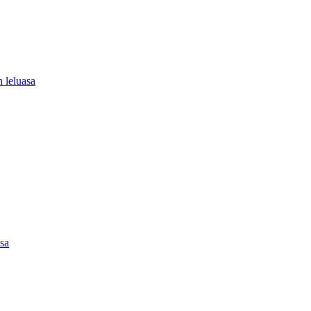
 leluasa
asa