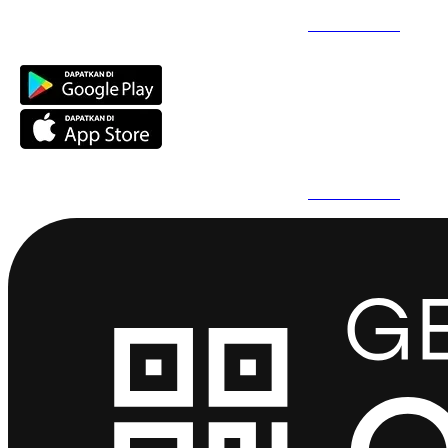
Daftar Super Cepat Pakai QuickPro Apps -
Install Sekarang
Daftar Super Cepat Pakai QuickPro Apps -
Install Sekarang