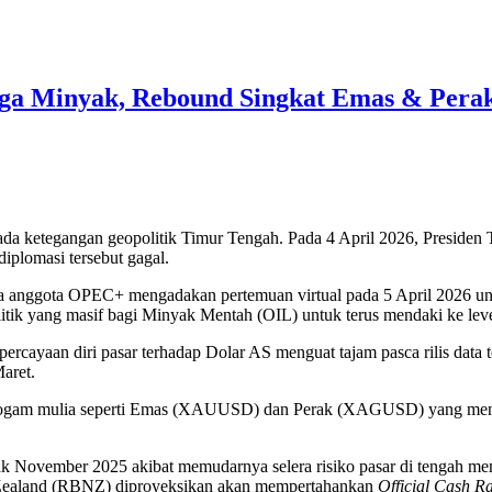
a Minyak, Rebound Singkat Emas & Perak S
pada ketegangan geopolitik Timur Tengah. Pada 4 April 2026, Preside
iplomasi tersebut gagal.
ra anggota OPEC+ mengadakan pertemuan virtual pada 5 April 2026 unt
olitik yang masif bagi Minyak Mentah (OIL) untuk terus mendaki ke lev
epercayaan diri pasar terhadap Dolar AS menguat tajam pasca rilis data 
aret.
. Logam mulia seperti Emas (XAUUSD) dan Perak (XAGUSD) yang m
ejak November 2025 akibat memudarnya selera risiko pasar di tengah
w Zealand (RBNZ) diproyeksikan akan mempertahankan
Official Cash Ra