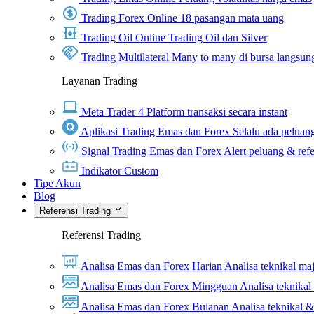
Trading Forex Online
18 pasangan mata uang
Trading Oil Online
Trading Oil dan Silver
Trading Multilateral
Many to many di bursa langsun
Layanan Trading
Meta Trader 4
Platform transaksi secara instant
Aplikasi Trading Emas dan Forex
Selalu ada peluang
Signal Trading Emas dan Forex
Alert peluang & refe
Indikator Custom
Tipe Akun
Blog
Referensi Trading
Referensi Trading
Analisa Emas dan Forex Harian
Analisa teknikal ma
Analisa Emas dan Forex Mingguan
Analisa teknika
Analisa Emas dan Forex Bulanan
Analisa teknikal 