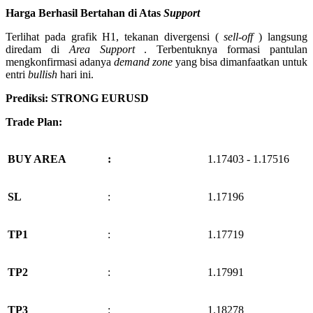
Harga Berhasil Bertahan di Atas
Support
Terlihat pada grafik H1, tekanan divergensi (
sell-off
) langsung
diredam di
Area Support
. Terbentuknya formasi pantulan
mengkonfirmasi adanya
demand zone
yang bisa dimanfaatkan untuk
entri
bullish
hari ini.
Prediksi: STRONG EURUSD
Trade Plan:
BUY AREA
:
1.17403 - 1.17516
SL
:
1.17196
TP1
:
1.17719
TP2
:
1.17991
TP3
:
1.18278