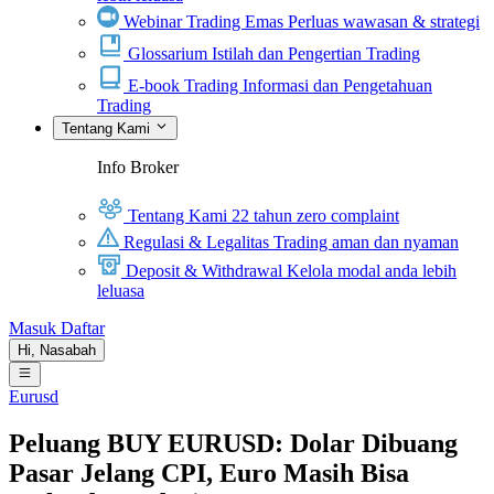
Webinar Trading Emas
Perluas wawasan & strategi
Glossarium
Istilah dan Pengertian Trading
E-book Trading
Informasi dan Pengetahuan
Trading
Tentang Kami
Info Broker
Tentang Kami
22 tahun zero complaint
Regulasi & Legalitas
Trading aman dan nyaman
Deposit & Withdrawal
Kelola modal anda lebih
leluasa
Masuk
Daftar
Hi,
Nasabah
Eurusd
Peluang BUY EURUSD: Dolar Dibuang
Pasar Jelang CPI, Euro Masih Bisa