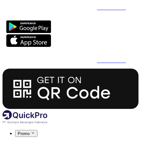
Daftar Super Cepat Pakai QuickPro Apps -
Install Sekarang
Daftar Super Cepat Pakai QuickPro Apps -
Install Sekarang
Promo