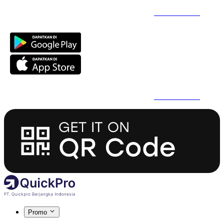
Daftar Super Cepat Pakai QuickPro Apps -
Install Sekarang
Daftar Super Cepat Pakai QuickPro Apps -
Install Sekarang
Promo