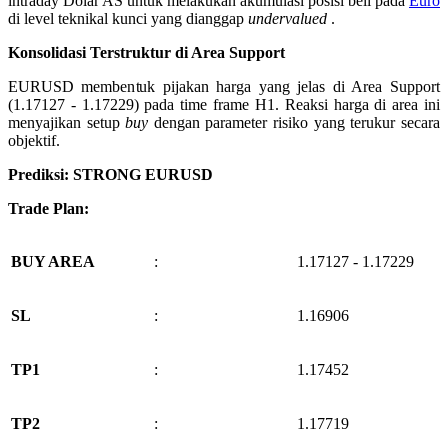
intraday Dolar AS untuk melakukan akumulasi posisi beli pada
Euro
di level teknikal kunci yang dianggap
undervalued
.
Konsolidasi Terstruktur di Area Support
EURUSD membentuk pijakan harga yang jelas di Area Support
(1.17127 - 1.17229) pada time frame H1. Reaksi harga di area ini
menyajikan setup
buy
dengan parameter risiko yang terukur secara
objektif.
Prediksi: STRONG EURUSD
Trade Plan:
BUY AREA
:
1.17127 - 1.17229
SL
:
1.16906
TP1
:
1.17452
TP2
:
1.17719