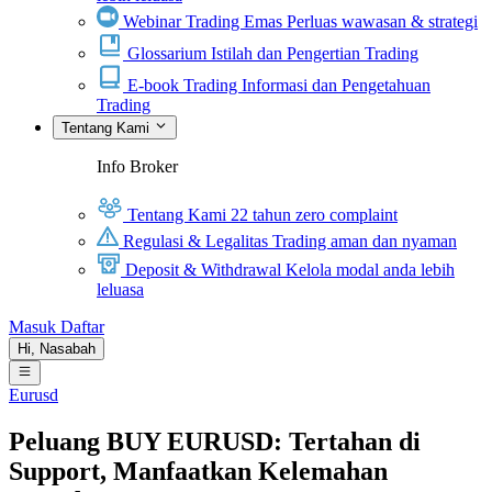
Webinar Trading Emas
Perluas wawasan & strategi
Glossarium
Istilah dan Pengertian Trading
E-book Trading
Informasi dan Pengetahuan
Trading
Tentang Kami
Info Broker
Tentang Kami
22 tahun zero complaint
Regulasi & Legalitas
Trading aman dan nyaman
Deposit & Withdrawal
Kelola modal anda lebih
leluasa
Masuk
Daftar
Hi,
Nasabah
Eurusd
Peluang BUY EURUSD: Tertahan di
Support, Manfaatkan Kelemahan