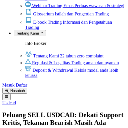
Webinar Trading Emas
Perluas wawasan & strategi
Glossarium
Istilah dan Pengertian Trading
E-book Trading
Informasi dan Pengetahuan
Trading
Tentang Kami
Info Broker
Tentang Kami
22 tahun zero complaint
Regulasi & Legalitas
Trading aman dan nyaman
Deposit & Withdrawal
Kelola modal anda lebih
leluasa
Masuk
Daftar
Hi,
Nasabah
Usdcad
Peluang SELL USDCAD: Dekati Support
Kritis, Tekanan Bearish Masih Ada