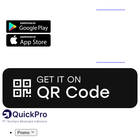
Daftar Super Cepat Pakai QuickPro Apps -
Install Sekarang
Daftar Super Cepat Pakai QuickPro Apps -
Install Sekarang
Promo