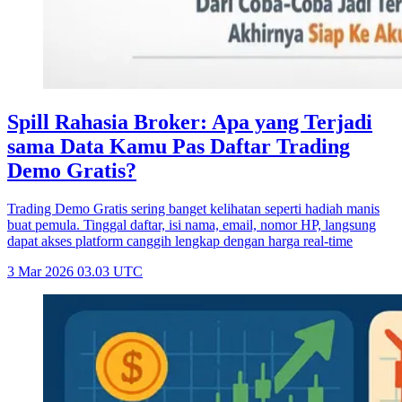
Spill Rahasia Broker: Apa yang Terjadi
sama Data Kamu Pas Daftar Trading
Demo Gratis?
Trading Demo Gratis sering banget kelihatan seperti hadiah manis
buat pemula. Tinggal daftar, isi nama, email, nomor HP, langsung
dapat akses platform canggih lengkap dengan harga real-time
3 Mar 2026 03.03 UTC