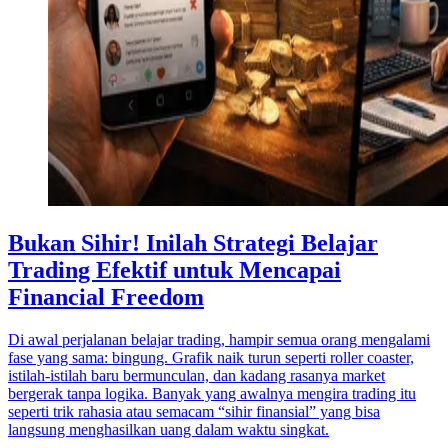
Bukan Sihir! Inilah Strategi Belajar
Trading Efektif untuk Mencapai
Financial Freedom
Di awal perjalanan belajar trading, hampir semua orang mengalami
fase yang sama: bingung. Grafik naik turun seperti roller coaster,
istilah-istilah baru bermunculan, dan kadang rasanya market
bergerak tanpa logika. Banyak yang awalnya mengira trading itu
seperti trik rahasia atau semacam “sihir finansial” yang bisa
langsung menghasilkan uang dalam waktu singkat.