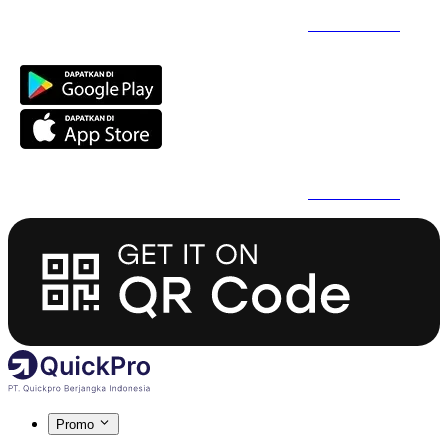
Daftar Super Cepat Pakai QuickPro Apps -
Install Sekarang
Daftar Super Cepat Pakai QuickPro Apps -
Install Sekarang
Promo