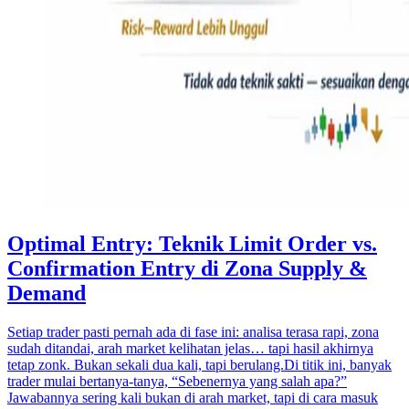
Optimal Entry: Teknik Limit Order vs.
Confirmation Entry di Zona Supply &
Demand
Setiap trader pasti pernah ada di fase ini: analisa terasa rapi, zona
sudah ditandai, arah market kelihatan jelas… tapi hasil akhirnya
tetap zonk. Bukan sekali dua kali, tapi berulang.Di titik ini, banyak
trader mulai bertanya-tanya, “Sebenernya yang salah apa?”
Jawabannya sering kali bukan di arah market, tapi di cara masuk