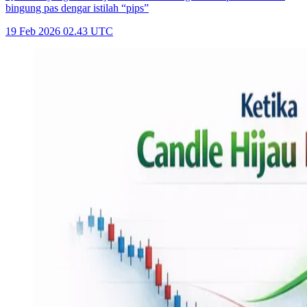
bingung pas dengar istilah “pips”
19 Feb 2026 02.43 UTC