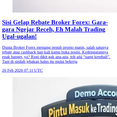
Sisi Gelap Rebate Broker Forex: Gara-
gara Ngejar Receh, Eh Malah Trading
Ugal-ugalan!
Dunia Broker Forex memang penuh promo manis, salah satunya
rebate atau cashback tiap kali kamu buka posisi. Kedengarannya
enak banget, ya? Rugi dikit gak apa-apa, toh ada “uang kembali”.
Tapi di sinilah jebakan halus itu mulai bekerja
26 Feb 2026 07.11 UTC