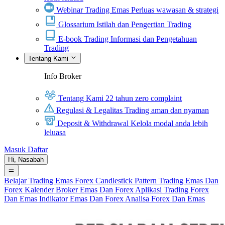
Webinar Trading Emas
Perluas wawasan & strategi
Glossarium
Istilah dan Pengertian Trading
E-book Trading
Informasi dan Pengetahuan
Trading
Tentang Kami
Info Broker
Tentang Kami
22 tahun zero complaint
Regulasi & Legalitas
Trading aman dan nyaman
Deposit & Withdrawal
Kelola modal anda lebih
leluasa
Masuk
Daftar
Hi,
Nasabah
Belajar Trading
Emas
Forex
Candlestick Pattern
Trading Emas Dan
Forex
Kalender
Broker Emas Dan Forex
Aplikasi Trading Forex
Dan Emas
Indikator Emas Dan Forex
Analisa Forex Dan Emas