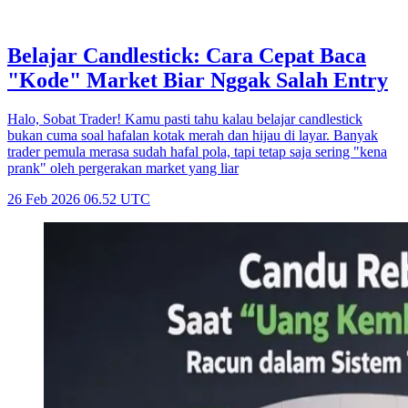
Belajar Candlestick: Cara Cepat Baca
"Kode" Market Biar Nggak Salah Entry
Halo, Sobat Trader! Kamu pasti tahu kalau belajar candlestick
bukan cuma soal hafalan kotak merah dan hijau di layar. Banyak
trader pemula merasa sudah hafal pola, tapi tetap saja sering "kena
prank" oleh pergerakan market yang liar
26 Feb 2026 06.52 UTC