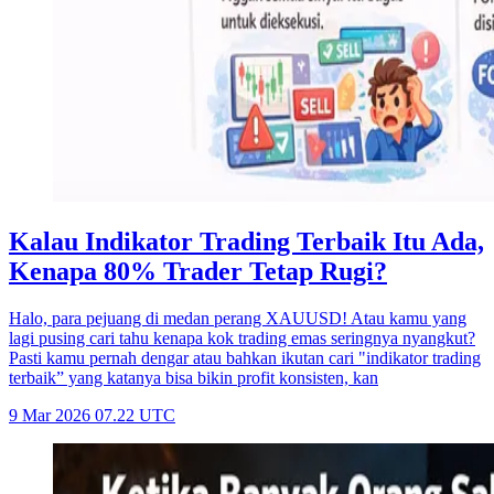
Kalau Indikator Trading Terbaik Itu Ada,
Kenapa 80% Trader Tetap Rugi?
Halo, para pejuang di medan perang XAUUSD! Atau kamu yang
lagi pusing cari tahu kenapa kok trading emas seringnya nyangkut?
Pasti kamu pernah dengar atau bahkan ikutan cari "indikator trading
terbaik” yang katanya bisa bikin profit konsisten, kan
9 Mar 2026 07.22 UTC