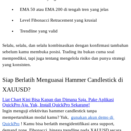
   EMA 50 atau EMA 200 di tengah tren yang jelas
   Level Fibonacci Retracement yang krusial
   Trendline yang valid
Selalu, selalu, dan selalu kombinasikan dengan konfirmasi tambahan 
sebelum kamu membuka posisi. Trading itu bukan cuma soal 
memprediksi, tapi juga tentang mengelola risiko dan punya strategi 
yang konsisten.
Siap Berlatih Menguasai Hammer Candlestick di 
XAUUSD?
Liat Chart Kini Bisa Kapan dan Dimana Saja. Pake Aplikasi
QuickPro Aja. Yuk, Install QuickPro Sekarang!
Ingin menguji efektivitas hammer candlestick tanpa 
mempertaruhkan modal kamu? Yuk, 
gunakan akun demo di 
QuickPro
! Kamu bisa berlatih mengidentifikasi area support, 
demand zone, Fibonacci, hingga trendline pada XAUUSD secara 