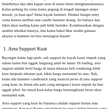
beladirinya dan tahu kapan serta di mana harus menghunuskannya. 
Kalau pedang itu cuma kamu pegang di tengah lapangan tanpa 
musuh, ya buat apa? Sama kayak hammer. Hindari banget entry 
cuma karena melihat satu candle hammer doang. Ini bahaya dan 
bikin akun trading kamu jadi lebih berisiko. Kombinasikan dengan 
analisis teknikal lainnya, dan kamu bakal lihat sendiri gimana 
akurasi si hammer ini bisa meningkat drastis!
 1. Area Support Kuat
Bayangin kamu lagi jatuh, nah support itu kayak kasur empuk yang 
nahan kamu biar nggak langsung jatuh ke lantai. Di trading, area 
support adalah level harga di mana tekanan beli cenderung lebih 
kuat daripada tekanan jual, bikin harga memantul ke atas. Nah, 
kalau ada hammer candlestick yang muncul persis di area support 
yang kuat, itu ibarat ada palu yang mengunci kasur empuk itu biar 
nggak jebol. Ini sinyal kuat kalau harga kemungkinan besar akan 
memantul naik.
Area support yang kuat itu biasanya adalah support harian atau 
mingguan. Kenapa? Karena level-level ini punya bobot historis yang 