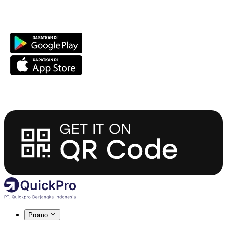
Daftar Super Cepat Pakai QuickPro Apps -
Install Sekarang
Daftar Super Cepat Pakai QuickPro Apps -
Install Sekarang
Promo