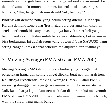
sementara) di tengah tren naik. Saat harga terkoreksi dan masuk ke 
demand zone, lalu muncul hammer, itu seolah-olah pasar ngasih 
tahu kita, "Hei, harga udah murah nih! Yuk, beli lagi!"
Prioritaskan demand zone yang belum sering ditembus. Kenapa? 
Karena demand zone yang 'fresh' atau baru pertama kali disentuh 
setelah terbentuk biasanya masih punya banyak order beli yang 
belum tereksekusi. Kalau sudah berkali-kali ditembus, kekuatannya 
bisa berkurang. Ini adalah setup yang powerful buat XAUUSD yang 
sering banget koreksi cepat sebelum melanjutkan tren utamanya.
3. Moving Average (EMA 50 atau EMA 200)
Moving Average (MA) itu indikator teknikal yang menghaluskan 
pergerakan harga dan sering banget dipakai buat nentuin arah tren. 
Khususnya Exponential Moving Average (EMA) 50 atau EMA 200, 
ini sering dianggap sebagai garis dinamis support atau resistance. 
Jadi, kalau harga lagi dalam tren naik dan dia terkoreksi menyentuh 
EMA 50 atau EMA 200, dan pas di situ muncul hammer candlestick, 
wah, itu sinyal yang manis banget!