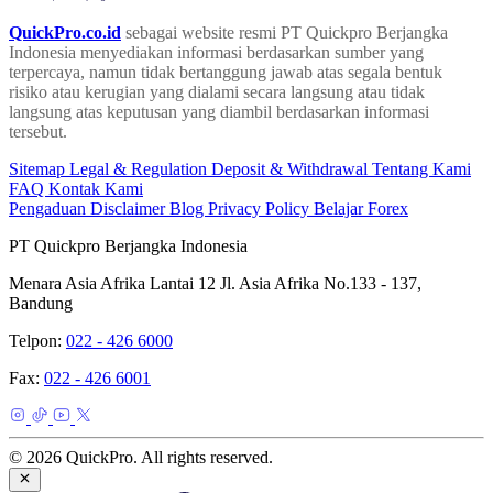
QuickPro.co.id
sebagai website resmi PT Quickpro Berjangka
Indonesia menyediakan informasi berdasarkan sumber yang
terpercaya, namun tidak bertanggung jawab atas segala bentuk
risiko atau kerugian yang dialami secara langsung atau tidak
langsung atas keputusan yang diambil berdasarkan informasi
tersebut.
Sitemap
Legal & Regulation
Deposit & Withdrawal
Tentang Kami
FAQ
Kontak Kami
Pengaduan
Disclaimer
Blog
Privacy Policy
Belajar Forex
PT Quickpro Berjangka Indonesia
Menara Asia Afrika Lantai 12 Jl. Asia Afrika No.133 - 137,
Bandung
Telpon:
022 - 426 6000
Fax:
022 - 426 6001
© 2026 QuickPro. All rights reserved.