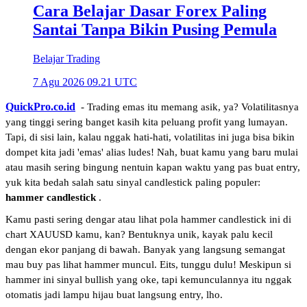
Cara Belajar Dasar Forex Paling
Santai Tanpa Bikin Pusing Pemula
Belajar Trading
7 Agu 2026 09.21 UTC
QuickPro.co.id
 - Trading emas itu memang asik, ya? Volatilitasnya 
yang tinggi sering banget kasih kita peluang profit yang lumayan. 
Tapi, di sisi lain, kalau nggak hati-hati, volatilitas ini juga bisa bikin 
dompet kita jadi 'emas' alias ludes! Nah, buat kamu yang baru mulai 
atau masih sering bingung nentuin kapan waktu yang pas buat entry, 
yuk kita bedah salah satu sinyal candlestick paling populer: 
hammer candlestick
.
Kamu pasti sering dengar atau lihat pola hammer candlestick ini di 
chart XAUUSD kamu, kan? Bentuknya unik, kayak palu kecil 
dengan ekor panjang di bawah. Banyak yang langsung semangat 
mau buy pas lihat hammer muncul. Eits, tunggu dulu! Meskipun si 
hammer ini sinyal bullish yang oke, tapi kemunculannya itu nggak 
otomatis jadi lampu hijau buat langsung entry, lho.