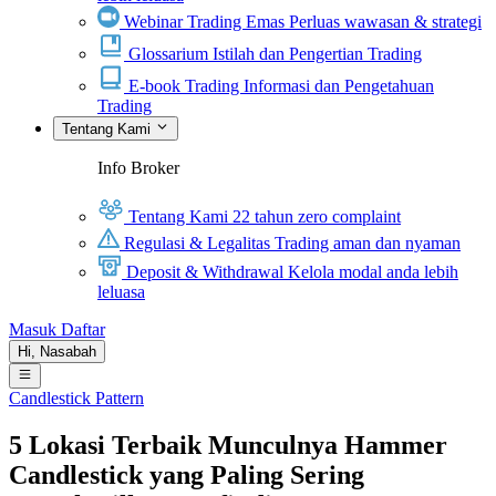
Webinar Trading Emas
Perluas wawasan & strategi
Glossarium
Istilah dan Pengertian Trading
E-book Trading
Informasi dan Pengetahuan
Trading
Tentang Kami
Info Broker
Tentang Kami
22 tahun zero complaint
Regulasi & Legalitas
Trading aman dan nyaman
Deposit & Withdrawal
Kelola modal anda lebih
leluasa
Masuk
Daftar
Hi,
Nasabah
Candlestick Pattern
5 Lokasi Terbaik Munculnya Hammer
Candlestick yang Paling Sering