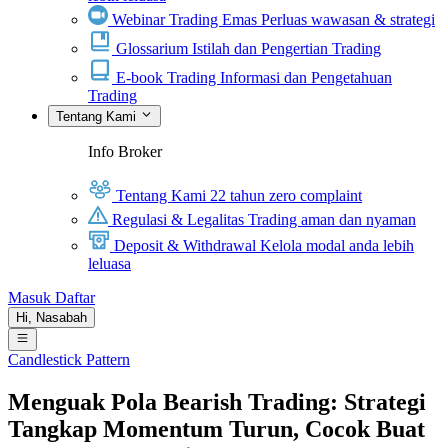
Webinar Trading Emas
Perluas wawasan & strategi
Glossarium
Istilah dan Pengertian Trading
E-book Trading
Informasi dan Pengetahuan
Trading
Tentang Kami
Info Broker
Tentang Kami
22 tahun zero complaint
Regulasi & Legalitas
Trading aman dan nyaman
Deposit & Withdrawal
Kelola modal anda lebih
leluasa
Masuk
Daftar
Hi,
Nasabah
Candlestick Pattern
Menguak Pola Bearish Trading: Strategi
Tangkap Momentum Turun, Cocok Buat