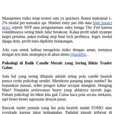
Manajemen risiko tetap nomor satu ya quickers. Batasi maksimal 1-
2% modal per transaksi aja. Hindari entry pas rilis data
high impact
news
seperti NFP atau pengumuman suku bunga The Fed karena
volatilitasnya sering bikin false breakout. Kalau profit udah nyampe
target pertama, pakai trailing stop buat lock profitnya. Inget, modal
dijaga dulu, profit baru dipikirin belakangan.
Ada cara untuk latihan mengelola risiko dengan aman, tentunya
dengan test dulu strateginya di akun demo
QuickPro
.
Psikologi di Balik Candle Merah yang Sering Bikin Trader
Galau
Satu hal yang sering dilupain adalah setiap pola candle bearish
punya cerita psikologi sendiri. Marubozu panjang tanpa sumbu? Itu
kepanikan massal, seller pengen kabur secepat mungkin. Hanging
Man? Nunjukin perlawanan buyer yang akhirnya nyerah juga.
Paham psikologi ini bikin kita gak Cuma baca pola secara mekanis,
tapi bener-bener ngerasain denyut pasar.
Banyak trader pemula yang liat pola bearish malah FOMO atau
overtrade karena takut ketinggalan. Padahal musuh terbesar di