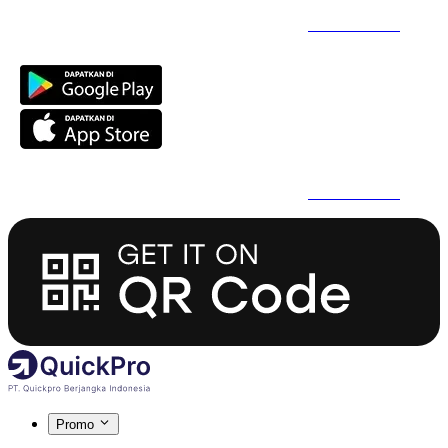
Daftar Super Cepat Pakai QuickPro Apps -
Install Sekarang
Daftar Super Cepat Pakai QuickPro Apps -
Install Sekarang
Promo