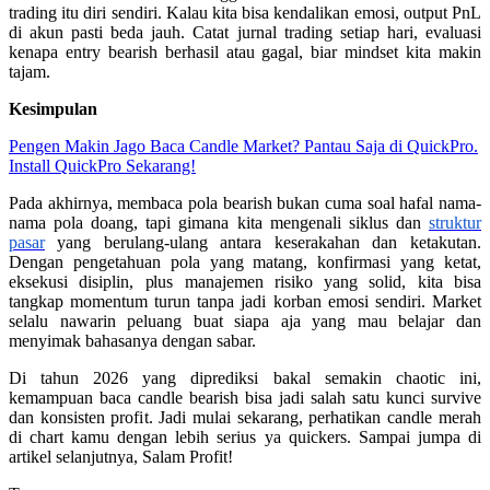
trading itu diri sendiri. Kalau kita bisa kendalikan emosi, output PnL
di akun pasti beda jauh. Catat jurnal trading setiap hari, evaluasi
kenapa entry bearish berhasil atau gagal, biar mindset kita makin
tajam.
Kesimpulan
Pengen Makin Jago Baca Candle Market? Pantau Saja di QuickPro.
Install QuickPro Sekarang!
Pada akhirnya, membaca pola bearish bukan cuma soal hafal nama-
nama pola doang, tapi gimana kita mengenali siklus dan
struktur
pasar
yang berulang-ulang antara keserakahan dan ketakutan.
Dengan pengetahuan pola yang matang, konfirmasi yang ketat,
eksekusi disiplin, plus manajemen risiko yang solid, kita bisa
tangkap momentum turun tanpa jadi korban emosi sendiri. Market
selalu nawarin peluang buat siapa aja yang mau belajar dan
menyimak bahasanya dengan sabar.
Di tahun 2026 yang diprediksi bakal semakin chaotic ini,
kemampuan baca candle bearish bisa jadi salah satu kunci survive
dan konsisten profit. Jadi mulai sekarang, perhatikan candle merah
di chart kamu dengan lebih serius ya quickers. Sampai jumpa di
artikel selanjutnya, Salam Profit!