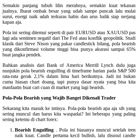
Semakin panjang tubuh lilin merahnya, semakin kuat tekanan
jualnya. Ibarat ombak besar yang udah sampe puncak lalu mulai
surut, energi naik udah terkuras habis dan arus balik siap nerjang
kapan aja.
Pola ini sering ditemui seperti di pair EURUSD atau XAUUSD pas
lagi ada sentimen negatif dari The Fed atau konflik geopolitik. Studi
klasik dari Steve Nison yang pakar candlestick bilang, pola bearish
yang dikonfirmasi volume tinggi bisa punya akurasi sampai 65%
buat jangka pendek.
Bahkan analisis dari Bank of America Merrill Lynch dulu juga
nunjukin pola bearish engulfing di timeframe harian pada S&P 500
rata-rata gerak 2,1% dalam lima hari berikutnya. Jadi ini bukan
cuma hiasan chart doang, tapi punya dasar nyata yang bisa kita
manfaatin buat cari cuan di market yang lagi bearish.
Pola-Pola Bearish yang Wajib Banget Dikenali Trader
Sekarang kita masuk ke intinya. Pola-pola bearish apa aja sih yang
sering muncul dan harus kita waspadai? Ini beberapa yang paling
sering ketemu di chart forex:
Bearish Engulfing
. Pola ini biasanya muncul setelah tren
naik kuat. Candle pertama kecil bullish, lalu disusul candle