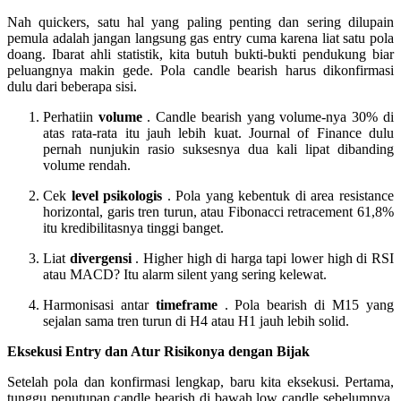
Nah quickers, satu hal yang paling penting dan sering dilupain
pemula adalah jangan langsung gas entry cuma karena liat satu pola
doang. Ibarat ahli statistik, kita butuh bukti-bukti pendukung biar
peluangnya makin gede. Pola candle bearish harus dikonfirmasi
dulu dari beberapa sisi.
Perhatiin
volume
. Candle bearish yang volume-nya 30% di
atas rata-rata itu jauh lebih kuat. Journal of Finance dulu
pernah nunjukin rasio suksesnya dua kali lipat dibanding
volume rendah.
Cek
level psikologis
. Pola yang kebentuk di area resistance
horizontal, garis tren turun, atau Fibonacci retracement 61,8%
itu kredibilitasnya tinggi banget.
Liat
divergensi
. Higher high di harga tapi lower high di RSI
atau MACD? Itu alarm silent yang sering kelewat.
Harmonisasi antar
timeframe
. Pola bearish di M15 yang
sejalan sama tren turun di H4 atau H1 jauh lebih solid.
Eksekusi Entry dan Atur Risikonya dengan Bijak
Setelah pola dan konfirmasi lengkap, baru kita eksekusi. Pertama,
tunggu penutupan candle bearish di bawah low candle sebelumnya.