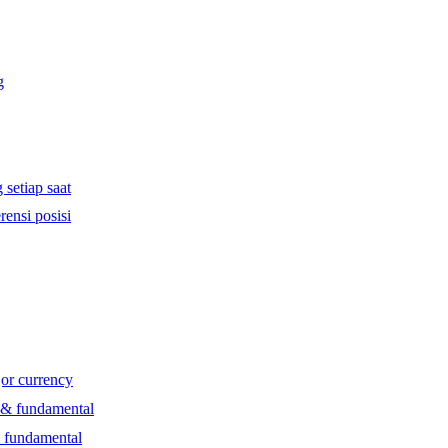
g
 setiap saat
rensi posisi
jor currency
l & fundamental
& fundamental