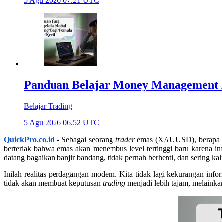
5 Agu 2026 07.21 UTC
Panduan Belajar Money Management 
Belajar Trading
5 Agu 2026 06.52 UTC
QuickPro.co.id
- Sebagai seorang
trader
emas (XAUUSD), berapa kal
berteriak bahwa emas akan menembus level tertinggi baru karena inf
datang bagaikan banjir bandang, tidak pernah berhenti, dan sering kali
Inilah realitas perdagangan modern. Kita tidak lagi kekurangan infor
tidak akan membuat keputusan
trading
menjadi lebih tajam, melainka