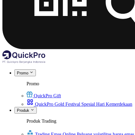
Promo
Promo
QuickPro Gift
QuickPro Gold Festival Spesial Hari Kemerdekaan
Produk
Produk Trading
Trading Emas Online
Peluang volatilitas harga emas