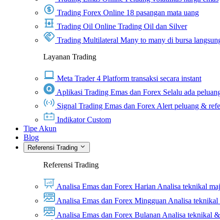
Trading Forex Online
18 pasangan mata uang
Trading Oil Online
Trading Oil dan Silver
Trading Multilateral
Many to many di bursa langsun
Layanan Trading
Meta Trader 4
Platform transaksi secara instant
Aplikasi Trading Emas dan Forex
Selalu ada peluang
Signal Trading Emas dan Forex
Alert peluang & refe
Indikator Custom
Tipe Akun
Blog
Referensi Trading
Referensi Trading
Analisa Emas dan Forex Harian
Analisa teknikal ma
Analisa Emas dan Forex Mingguan
Analisa teknika
Analisa Emas dan Forex Bulanan
Analisa teknikal 