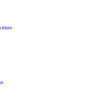
 leluasa
asa