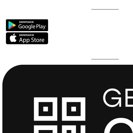
Daftar Super Cepat Pakai QuickPro Apps -
Install Sekarang
Daftar Super Cepat Pakai QuickPro Apps -
Install Sekarang