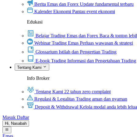
Berita Emas dan Forex
Update fundamental terbaru
Kalender Ekonomi
Pantau event ekonomi
Edukasi
Belajar Trading Emas dan Forex
Baca & tonton lebih
Webinar Trading Emas
Perluas wawasan & strategi
Glossarium
Istilah dan Pengertian Trading
E-book Trading
Informasi dan Pengetahuan Trading
Tentang Kami
Info Broker
Tentang Kami
22 tahun zero complaint
Regulasi & Legalitas
Trading aman dan nyaman
Deposit & Withdrawal
Kelola modal anda lebih lelu
Masuk
Daftar
Hi,
Nasabah
Emas