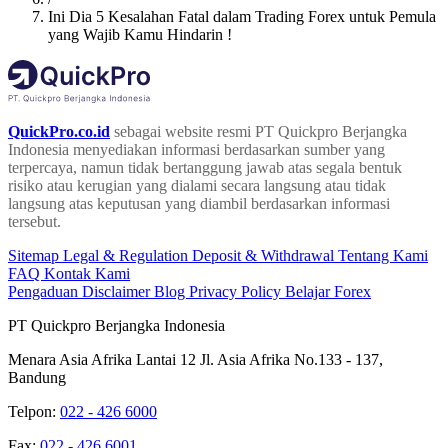
Ini Dia 5 Kesalahan Fatal dalam Trading Forex untuk Pemula
yang Wajib Kamu Hindarin !
QuickPro.co.id
sebagai website resmi PT Quickpro Berjangka
Indonesia menyediakan informasi berdasarkan sumber yang
terpercaya, namun tidak bertanggung jawab atas segala bentuk
risiko atau kerugian yang dialami secara langsung atau tidak
langsung atas keputusan yang diambil berdasarkan informasi
tersebut.
Sitemap
Legal & Regulation
Deposit & Withdrawal
Tentang Kami
FAQ
Kontak Kami
Pengaduan
Disclaimer
Blog
Privacy Policy
Belajar Forex
PT Quickpro Berjangka Indonesia
Menara Asia Afrika Lantai 12 Jl. Asia Afrika No.133 - 137,
Bandung
Telpon:
022 - 426 6000
Fax:
022 - 426 6001