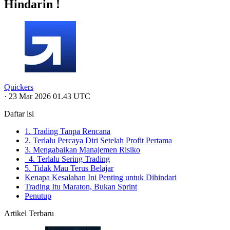
Hindarin !
Quickers
·
23 Mar 2026 01.43 UTC
Daftar isi
1. Trading Tanpa Rencana
2. Terlalu Percaya Diri Setelah Profit Pertama
3. Mengabaikan Manajemen Risiko
4. Terlalu Sering Trading
5. Tidak Mau Terus Belajar
Kenapa Kesalahan Ini Penting untuk Dihindari
Trading Itu Maraton, Bukan Sprint
Penutup
Artikel Terbaru