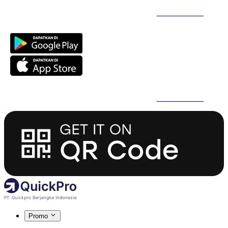
Daftar Super Cepat Pakai QuickPro Apps -
Install Sekarang
Daftar Super Cepat Pakai QuickPro Apps -
Install Sekarang
Promo