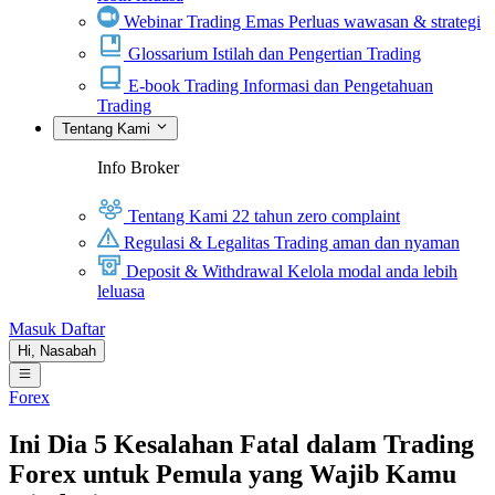
Webinar Trading Emas
Perluas wawasan & strategi
Glossarium
Istilah dan Pengertian Trading
E-book Trading
Informasi dan Pengetahuan
Trading
Tentang Kami
Info Broker
Tentang Kami
22 tahun zero complaint
Regulasi & Legalitas
Trading aman dan nyaman
Deposit & Withdrawal
Kelola modal anda lebih
leluasa
Masuk
Daftar
Hi,
Nasabah
Forex
Ini Dia 5 Kesalahan Fatal dalam Trading
Forex untuk Pemula yang Wajib Kamu