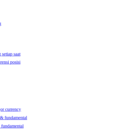
g
 setiap saat
rensi posisi
jor currency
l & fundamental
& fundamental