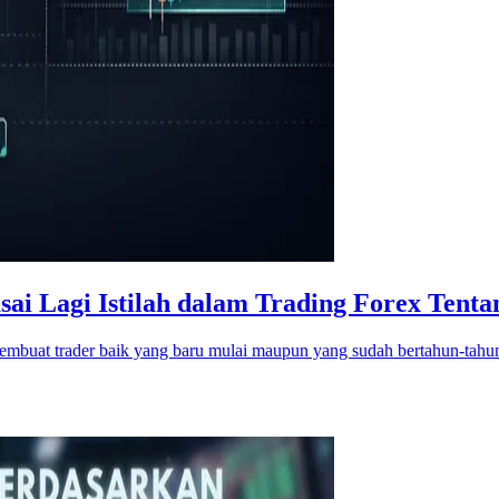
ai Lagi Istilah dalam Trading Forex Tenta
g membuat trader baik yang baru mulai maupun yang sudah bertahun-ta