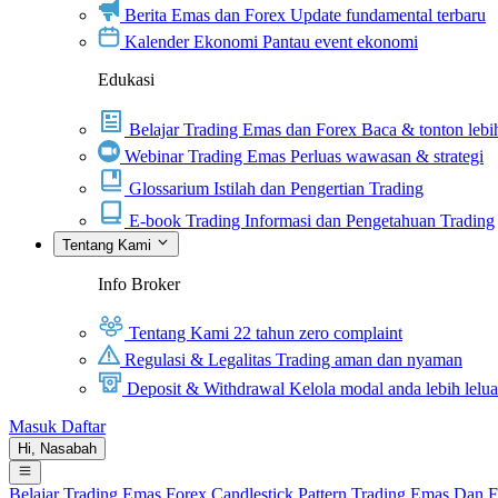
Berita Emas dan Forex
Update fundamental terbaru
Kalender Ekonomi
Pantau event ekonomi
Edukasi
Belajar Trading Emas dan Forex
Baca & tonton lebih
Webinar Trading Emas
Perluas wawasan & strategi
Glossarium
Istilah dan Pengertian Trading
E-book Trading
Informasi dan Pengetahuan Trading
Tentang Kami
Info Broker
Tentang Kami
22 tahun zero complaint
Regulasi & Legalitas
Trading aman dan nyaman
Deposit & Withdrawal
Kelola modal anda lebih lelu
Masuk
Daftar
Hi,
Nasabah
Belajar Trading
Emas
Forex
Candlestick Pattern
Trading Emas Dan 