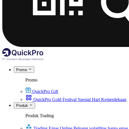
Promo
Promo
QuickPro Gift
QuickPro Gold Festival Spesial Hari Kemerdekaan
Produk
Produk Trading
Trading Emas Online
Peluang volatilitas harga emas