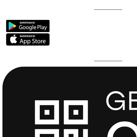
Daftar Super Cepat Pakai QuickPro Apps -
Install Sekarang
Daftar Super Cepat Pakai QuickPro Apps -
Install Sekarang