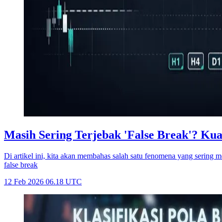
Masih Sering Terjebak 'False Break'? Kuas
Di artikel ini, kita akan membahas salah satu fenomena yang serin
false break
12 Feb 2026 06.18 UTC