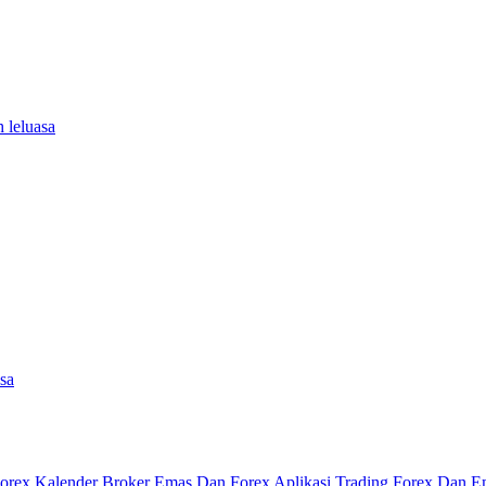
 leluasa
asa
Forex
Kalender
Broker Emas Dan Forex
Aplikasi Trading Forex Dan 