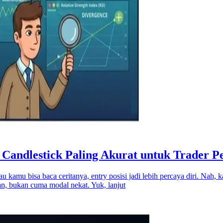
 Candlestick Paling Akurat untuk Trader 
au kamu bisa baca ceritanya, entry posisi jadi lebih percaya diri. Nah, k
an, bukan cuma modal nekat. Yuk, lanjut