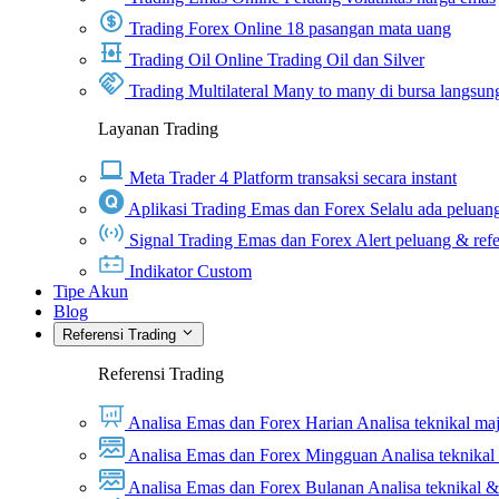
Trading Forex Online
18 pasangan mata uang
Trading Oil Online
Trading Oil dan Silver
Trading Multilateral
Many to many di bursa langsun
Layanan Trading
Meta Trader 4
Platform transaksi secara instant
Aplikasi Trading Emas dan Forex
Selalu ada peluang
Signal Trading Emas dan Forex
Alert peluang & refe
Indikator Custom
Tipe Akun
Blog
Referensi Trading
Referensi Trading
Analisa Emas dan Forex Harian
Analisa teknikal ma
Analisa Emas dan Forex Mingguan
Analisa teknika
Analisa Emas dan Forex Bulanan
Analisa teknikal 