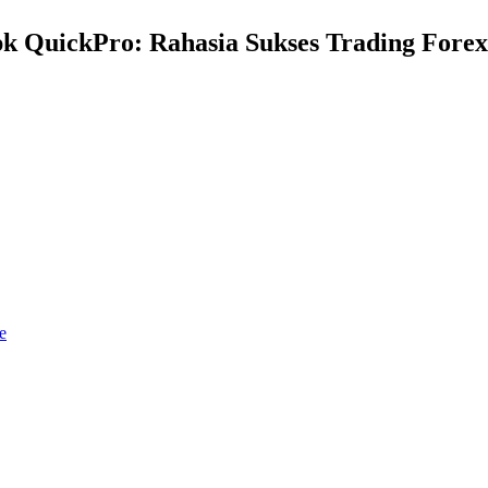
k QuickPro: Rahasia Sukses Trading For
e