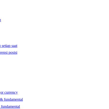
g
 setiap saat
rensi posisi
jor currency
l & fundamental
& fundamental