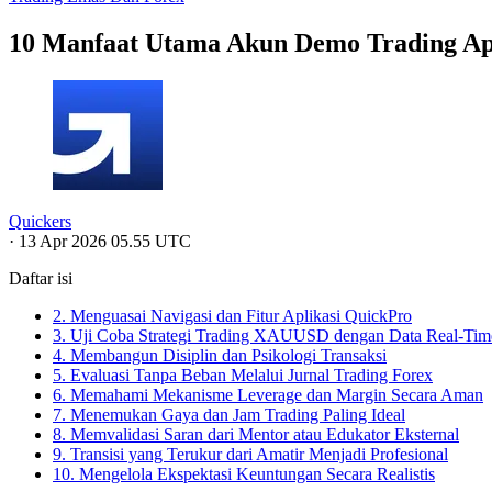
10 Manfaat Utama Akun Demo Trading Ap
Quickers
·
13 Apr 2026 05.55 UTC
Daftar isi
2. Menguasai Navigasi dan Fitur Aplikasi QuickPro
3. Uji Coba Strategi Trading XAUUSD dengan Data Real-Tim
4. Membangun Disiplin dan Psikologi Transaksi
5. Evaluasi Tanpa Beban Melalui Jurnal Trading Forex
6. Memahami Mekanisme Leverage dan Margin Secara Aman
7. Menemukan Gaya dan Jam Trading Paling Ideal
8. Memvalidasi Saran dari Mentor atau Edukator Eksternal
9. Transisi yang Terukur dari Amatir Menjadi Profesional
10. Mengelola Ekspektasi Keuntungan Secara Realistis