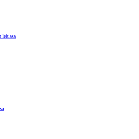
 leluasa
asa