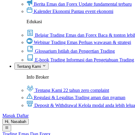
Berita Emas dan Forex
Update fundamental terbaru
Kalender Ekonomi
Pantau event ekonomi
Edukasi
Belajar Trading Emas dan Forex
Baca & tonton lebih
Webinar Trading Emas
Perluas wawasan & strategi
Glossarium
Istilah dan Pengertian Trading
E-book Trading
Informasi dan Pengetahuan Trading
Tentang Kami
Info Broker
Tentang Kami
22 tahun zero complaint
Regulasi & Legalitas
Trading aman dan nyaman
Deposit & Withdrawal
Kelola modal anda lebih lelu
Masuk
Daftar
Hi,
Nasabah
Trading Emas Dan Forex