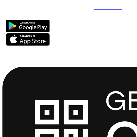
Daftar Super Cepat Pakai QuickPro Apps -
Install Sekarang
Daftar Super Cepat Pakai QuickPro Apps -
Install Sekarang