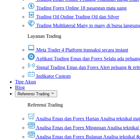
Trading Forex Online
18 pasangan mata uang
Trading Oil Online
Trading Oil dan Silver
Trading Multilateral
Many to many di bursa langsun
Layanan Trading
Meta Trader 4
Platform transaksi secara instant
Aplikasi Trading Emas dan Forex
Selalu ada peluang
Signal Trading Emas dan Forex
Alert peluang & refe
Indikator Custom
Tipe Akun
Blog
Referensi Trading
Referensi Trading
Analisa Emas dan Forex Harian
Analisa teknikal ma
Analisa Emas dan Forex Mingguan
Analisa teknika
Analisa Emas dan Forex Bulanan
Analisa teknikal 