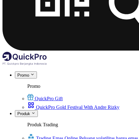
Promo
Promo
QuickPro Gift
QuickPro Gold Festival With Andre Rizky
Produk
Produk Trading
Trading Emas Online
Peluang volatilitas harga emas