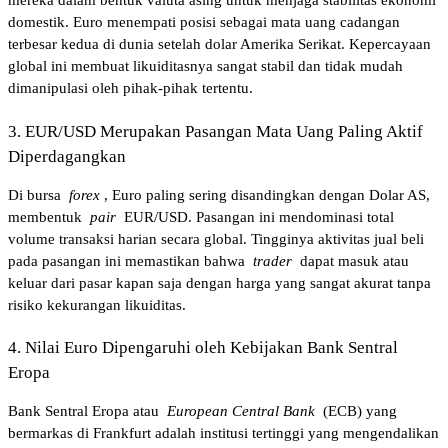
mereka dalam bentuk valuta asing untuk menjaga stabilitas ekonomi 
domestik. Euro menempati posisi sebagai mata uang cadangan 
terbesar kedua di dunia setelah dolar Amerika Serikat. Kepercayaan 
global ini membuat likuiditasnya sangat stabil dan tidak mudah 
dimanipulasi oleh pihak-pihak tertentu.
3. EUR/USD Merupakan Pasangan Mata Uang Paling Aktif 
Diperdagangkan
Di bursa 
forex
, Euro paling sering disandingkan dengan Dolar AS, 
membentuk 
pair
 EUR/USD. Pasangan ini mendominasi total 
volume transaksi harian secara global. Tingginya aktivitas jual beli 
pada pasangan ini memastikan bahwa 
trader
 dapat masuk atau 
keluar dari pasar kapan saja dengan harga yang sangat akurat tanpa 
risiko kekurangan likuiditas.
4. Nilai Euro Dipengaruhi oleh Kebijakan Bank Sentral 
Eropa
Bank Sentral Eropa atau 
European Central Bank
 (ECB) yang 
bermarkas di Frankfurt adalah institusi tertinggi yang mengendalikan 