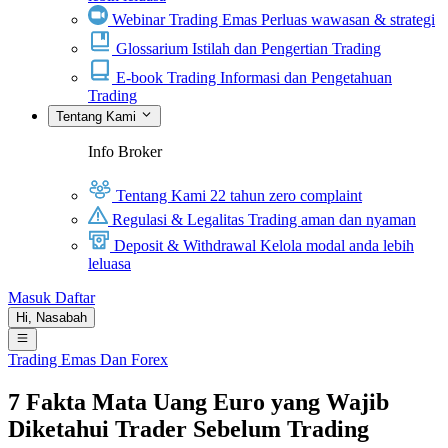
Webinar Trading Emas
Perluas wawasan & strategi
Glossarium
Istilah dan Pengertian Trading
E-book Trading
Informasi dan Pengetahuan
Trading
Tentang Kami
Info Broker
Tentang Kami
22 tahun zero complaint
Regulasi & Legalitas
Trading aman dan nyaman
Deposit & Withdrawal
Kelola modal anda lebih
leluasa
Masuk
Daftar
Hi,
Nasabah
Trading Emas Dan Forex
7 Fakta Mata Uang Euro yang Wajib
Diketahui Trader Sebelum Trading