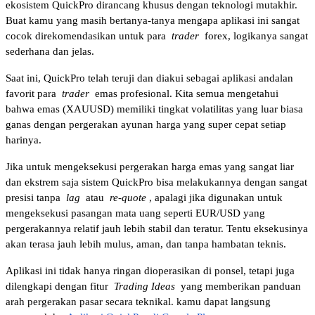
ekosistem QuickPro dirancang khusus dengan teknologi mutakhir. 
Buat kamu yang masih bertanya-tanya mengapa aplikasi ini sangat 
cocok direkomendasikan untuk para 
trader
 forex, logikanya sangat 
sederhana dan jelas.
Saat ini, QuickPro telah teruji dan diakui sebagai aplikasi andalan 
favorit para 
trader
 emas profesional. Kita semua mengetahui 
bahwa emas (XAUUSD) memiliki tingkat volatilitas yang luar biasa 
ganas dengan pergerakan ayunan harga yang super cepat setiap 
harinya. 
Jika untuk mengeksekusi pergerakan harga emas yang sangat liar 
dan ekstrem saja sistem QuickPro bisa melakukannya dengan sangat 
presisi tanpa 
lag
 atau 
re-quote
, apalagi jika digunakan untuk 
mengeksekusi pasangan mata uang seperti EUR/USD yang 
pergerakannya relatif jauh lebih stabil dan teratur. Tentu eksekusinya 
akan terasa jauh lebih mulus, aman, dan tanpa hambatan teknis.
Aplikasi ini tidak hanya ringan dioperasikan di ponsel, tetapi juga 
dilengkapi dengan fitur 
Trading Ideas
 yang memberikan panduan 
arah pergerakan pasar secara teknikal. kamu dapat langsung 