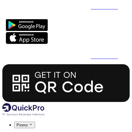
Daftar Super Cepat Pakai QuickPro Apps -
Install Sekarang
Daftar Super Cepat Pakai QuickPro Apps -
Install Sekarang
Promo