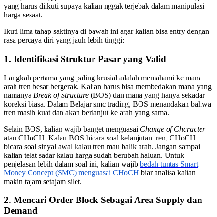
yang harus diikuti supaya kalian nggak terjebak dalam manipulasi
harga sesaat.
Ikuti lima tahap saktinya di bawah ini agar kalian bisa entry dengan
rasa percaya diri yang jauh lebih tinggi:
1. Identifikasi Struktur Pasar yang Valid
Langkah pertama yang paling krusial adalah memahami ke mana
arah tren besar bergerak. Kalian harus bisa membedakan mana yang
namanya
Break of Structure
(BOS) dan mana yang hanya sekadar
koreksi biasa. Dalam Belajar smc trading, BOS menandakan bahwa
tren masih kuat dan akan berlanjut ke arah yang sama.
Selain BOS, kalian wajib banget menguasai
Change of Character
atau CHoCH. Kalau BOS bicara soal kelanjutan tren, CHoCH
bicara soal sinyal awal kalau tren mau balik arah. Jangan sampai
kalian telat sadar kalau harga sudah berubah haluan. Untuk
penjelasan lebih dalam soal ini, kalian wajib
bedah tuntas Smart
Money Concept (SMC) menguasai CHoCH
biar analisa kalian
makin tajam setajam silet.
2. Mencari Order Block Sebagai Area Supply dan
Demand