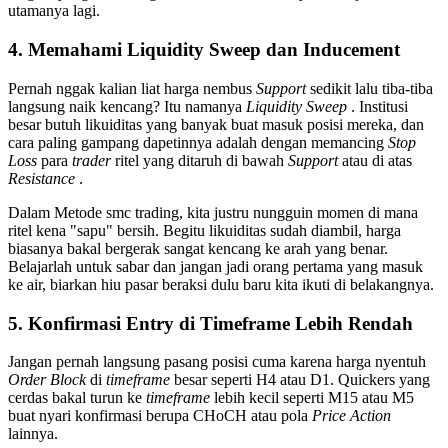
utamanya lagi.
4. Memahami Liquidity Sweep dan Inducement
Pernah nggak kalian liat harga nembus
Support
sedikit lalu tiba-tiba
langsung naik kencang? Itu namanya
Liquidity Sweep
. Institusi
besar butuh likuiditas yang banyak buat masuk posisi mereka, dan
cara paling gampang dapetinnya adalah dengan memancing
Stop
Loss
para
trader
ritel yang ditaruh di bawah
Support
atau di atas
Resistance
.
Dalam Metode smc trading, kita justru nungguin momen di mana
ritel kena "sapu" bersih. Begitu likuiditas sudah diambil, harga
biasanya bakal bergerak sangat kencang ke arah yang benar.
Belajarlah untuk sabar dan jangan jadi orang pertama yang masuk
ke air, biarkan hiu pasar beraksi dulu baru kita ikuti di belakangnya.
5. Konfirmasi Entry di Timeframe Lebih Rendah
Jangan pernah langsung pasang posisi cuma karena harga nyentuh
Order Block
di
timeframe
besar seperti H4 atau D1. Quickers yang
cerdas bakal turun ke
timeframe
lebih kecil seperti M15 atau M5
buat nyari konfirmasi berupa CHoCH atau pola
Price Action
lainnya.