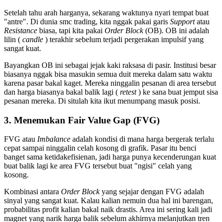
Setelah tahu arah harganya, sekarang waktunya nyari tempat buat
"antre". Di dunia smc trading, kita nggak pakai garis
Support
atau
Resistance
biasa, tapi kita pakai
Order Block
(OB). OB ini adalah
lilin (
candle
) terakhir sebelum terjadi pergerakan impulsif yang
sangat kuat.
Bayangkan OB ini sebagai jejak kaki raksasa di pasir. Institusi besar
biasanya nggak bisa masukin semua duit mereka dalam satu waktu
karena pasar bakal kaget. Mereka ninggalin pesanan di area tersebut
dan harga biasanya bakal balik lagi (
retest
) ke sana buat jemput sisa
pesanan mereka. Di situlah kita ikut menumpang masuk posisi.
3. Menemukan Fair Value Gap (FVG)
FVG atau
Imbalance
adalah kondisi di mana harga bergerak terlalu
cepat sampai ninggalin celah kosong di grafik. Pasar itu benci
banget sama ketidakefisienan, jadi harga punya kecenderungan kuat
buat balik lagi ke area FVG tersebut buat "ngisi" celah yang
kosong.
Kombinasi antara
Order Block
yang sejajar dengan FVG adalah
sinyal yang sangat kuat. Kalau kalian nemuin dua hal ini barengan,
probabilitas profit kalian bakal naik drastis. Area ini sering kali jadi
magnet yang narik harga balik sebelum akhirnya melanjutkan tren