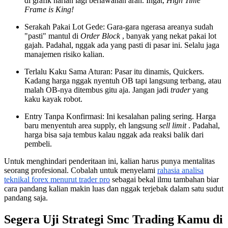
di grafik harian lagi berlawanan arah. Ingat,
High Time
Frame is King!
Serakah Pakai Lot Gede: Gara-gara ngerasa areanya sudah
"pasti" mantul di
Order Block
, banyak yang nekat pakai lot
gajah. Padahal, nggak ada yang pasti di pasar ini. Selalu jaga
manajemen risiko kalian.
Terlalu Kaku Sama Aturan: Pasar itu dinamis, Quickers.
Kadang harga nggak nyentuh OB tapi langsung terbang, atau
malah OB-nya ditembus gitu aja. Jangan jadi
trader
yang
kaku kayak robot.
Entry Tanpa Konfirmasi: Ini kesalahan paling sering. Harga
baru menyentuh area supply, eh langsung
sell limit
. Padahal,
harga bisa saja tembus kalau nggak ada reaksi balik dari
pembeli.
Untuk menghindari penderitaan ini, kalian harus punya mentalitas
seorang profesional. Cobalah untuk menyelami
rahasia analisa
teknikal forex menurut trader pro
sebagai bekal ilmu tambahan biar
cara pandang kalian makin luas dan nggak terjebak dalam satu sudut
pandang saja.
Segera Uji Strategi Smc Trading Kamu di