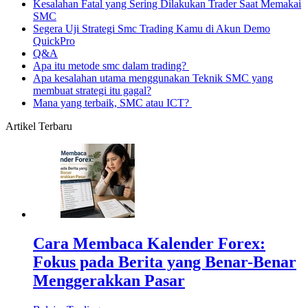
Kesalahan Fatal yang Sering Dilakukan Trader Saat Memakai
SMC
Segera Uji Strategi Smc Trading Kamu di Akun Demo
QuickPro
Q&A
Apa itu metode smc dalam trading?
Apa kesalahan utama menggunakan Teknik SMC yang
membuat strategi itu gagal?
Mana yang terbaik, SMC atau ICT?
Artikel Terbaru
Cara Membaca Kalender Forex:
Fokus pada Berita yang Benar-Benar
Menggerakkan Pasar