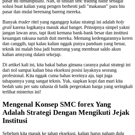
pasar itu dimanipulasi. Nah, di sinilah smc trading hadir sebagai
solusi buat kalian yang pengen berhenti jadi "makanan" para hiu
pasar dan mulai berenang bareng mereka.
Banyak
trader
ritel yang nganggep kalau strategi ini adalah
holy
grail
karena logikanya masuk akal banget. Prinsipnya simpel yakni
jangan lawan arus, tapi ikuti kemana bank-bank besar dan institusi
keuangan raksasa naruh duit mereka. Memang kedengarannya keren
dan canggih, tapi kalau kalian nggak punya panduan yang benar,
teknik ini malah bisa jadi bumerang yang membuat saldo akun
kalian amsyong dalam sekejap.
Di artikel kali ini, kita bakal bahas gimana caranya pakai strategi ini
dari nol sampai kalian bisa eksekusi posisi layaknya seorang
profesional. Kita nggak cuma bahas teorinya aja, tapi juga
tahapannya yang sangat teknis. Yuk, siapkan kopi dan mari kita
bedah satu per satu rahasia di balik pergerakan harga yang seringkali
terlihat misterius ini!
Mengenal Konsep SMC forex Yang
Adalah Strategi Dengan Mengikuti Jejak
Institusi
Sebelum kita masuk ke tahap eksekusi, kalian harus paham dulu