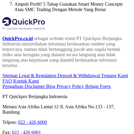
Ampuh Profit! 5 Tahap Gunakan Smart Money Concepts
Atau SMC Trading Dengan Metode Yang Benar
QuickPro.co.id
sebagai website resmi PT Quickpro Berjangka
Indonesia menyediakan informasi berdasarkan sumber yang
terpercaya, namun tidak bertanggung jawab atas segala bentuk
risiko atau kerugian yang dialami secara langsung atau tidak
langsung atas keputusan yang diambil berdasarkan informasi
tersebut.
Sitemap
Legal & Regulation
Deposit & Withdrawal
Tentang Kami
FAQ
Kontak Kami
Pengaduan
Disclaimer
Blog
Privacy Policy
Belajar Forex
PT Quickpro Berjangka Indonesia
Menara Asia Afrika Lantai 12 Jl. Asia Afrika No.133 - 137,
Bandung
Telpon:
022 - 426 6000
Fax:
022 - 426 6001