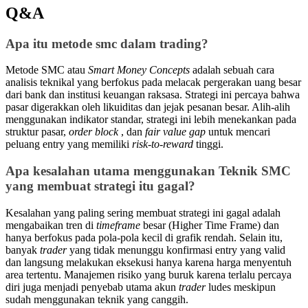
Q&A
Apa itu metode smc dalam trading?
Metode SMC atau
Smart Money Concepts
adalah sebuah cara
analisis teknikal yang berfokus pada melacak pergerakan uang besar
dari bank dan institusi keuangan raksasa. Strategi ini percaya bahwa
pasar digerakkan oleh likuiditas dan jejak pesanan besar. Alih-alih
menggunakan indikator standar, strategi ini lebih menekankan pada
struktur pasar,
order block
, dan
fair value gap
untuk mencari
peluang entry yang memiliki
risk-to-reward
tinggi.
Apa kesalahan utama menggunakan Teknik SMC
yang membuat strategi itu gagal?
Kesalahan yang paling sering membuat strategi ini gagal adalah
mengabaikan tren di
timeframe
besar (Higher Time Frame) dan
hanya berfokus pada pola-pola kecil di grafik rendah. Selain itu,
banyak
trader
yang tidak menunggu konfirmasi entry yang valid
dan langsung melakukan eksekusi hanya karena harga menyentuh
area tertentu. Manajemen risiko yang buruk karena terlalu percaya
diri juga menjadi penyebab utama akun
trader
ludes meskipun
sudah menggunakan teknik yang canggih.