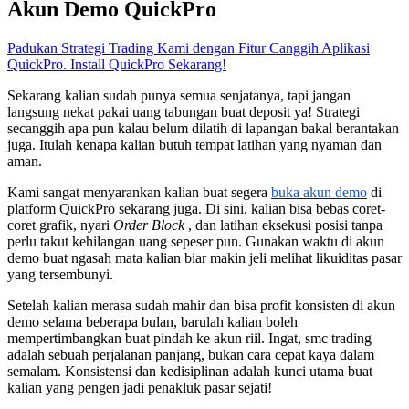
Akun Demo QuickPro
Padukan Strategi Trading Kami dengan Fitur Canggih Aplikasi
QuickPro. Install QuickPro Sekarang!
Sekarang kalian sudah punya semua senjatanya, tapi jangan
langsung nekat pakai uang tabungan buat deposit ya! Strategi
secanggih apa pun kalau belum dilatih di lapangan bakal berantakan
juga. Itulah kenapa kalian butuh tempat latihan yang nyaman dan
aman.
Kami sangat menyarankan kalian buat segera
buka akun demo
di
platform QuickPro sekarang juga. Di sini, kalian bisa bebas coret-
coret grafik, nyari
Order Block
, dan latihan eksekusi posisi tanpa
perlu takut kehilangan uang sepeser pun. Gunakan waktu di akun
demo buat ngasah mata kalian biar makin jeli melihat likuiditas pasar
yang tersembunyi.
Setelah kalian merasa sudah mahir dan bisa profit konsisten di akun
demo selama beberapa bulan, barulah kalian boleh
mempertimbangkan buat pindah ke akun riil. Ingat, smc trading
adalah sebuah perjalanan panjang, bukan cara cepat kaya dalam
semalam. Konsistensi dan kedisiplinan adalah kunci utama buat
kalian yang pengen jadi penakluk pasar sejati!