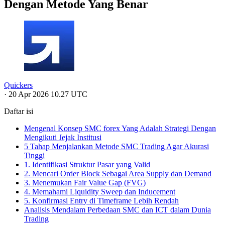
Dengan Metode Yang Benar
Quickers
·
20 Apr 2026 10.27 UTC
Daftar isi
Mengenal Konsep SMC forex Yang Adalah Strategi Dengan
Mengikuti Jejak Institusi
5 Tahap Menjalankan Metode SMC Trading Agar Akurasi
Tinggi
1. Identifikasi Struktur Pasar yang Valid
2. Mencari Order Block Sebagai Area Supply dan Demand
3. Menemukan Fair Value Gap (FVG)
4. Memahami Liquidity Sweep dan Inducement
5. Konfirmasi Entry di Timeframe Lebih Rendah
Analisis Mendalam Perbedaan SMC dan ICT dalam Dunia
Trading