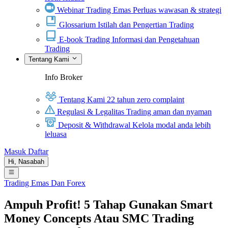
Webinar Trading Emas
Perluas wawasan & strategi
Glossarium
Istilah dan Pengertian Trading
E-book Trading
Informasi dan Pengetahuan
Trading
Tentang Kami
Info Broker
Tentang Kami
22 tahun zero complaint
Regulasi & Legalitas
Trading aman dan nyaman
Deposit & Withdrawal
Kelola modal anda lebih
leluasa
Masuk
Daftar
Hi,
Nasabah
Trading Emas Dan Forex
Ampuh Profit! 5 Tahap Gunakan Smart
Money Concepts Atau SMC Trading