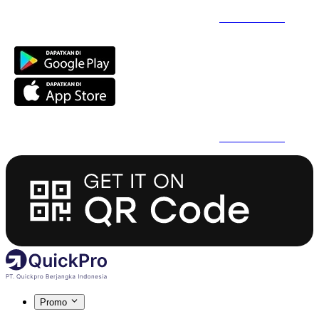
Daftar Super Cepat Pakai QuickPro Apps -
Install Sekarang
Daftar Super Cepat Pakai QuickPro Apps -
Install Sekarang
Promo