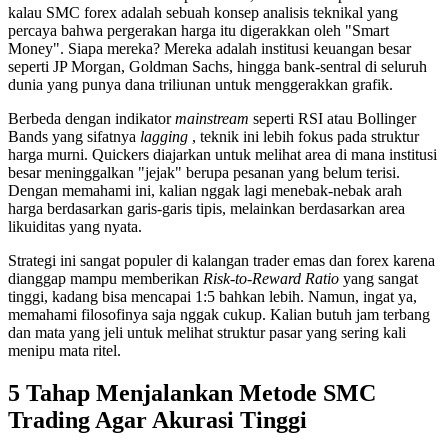
kalau SMC forex adalah sebuah konsep analisis teknikal yang
percaya bahwa pergerakan harga itu digerakkan oleh "Smart
Money". Siapa mereka? Mereka adalah institusi keuangan besar
seperti JP Morgan, Goldman Sachs, hingga bank-sentral di seluruh
dunia yang punya dana triliunan untuk menggerakkan grafik.
Berbeda dengan indikator
mainstream
seperti RSI atau Bollinger
Bands yang sifatnya
lagging
, teknik ini lebih fokus pada struktur
harga murni. Quickers diajarkan untuk melihat area di mana institusi
besar meninggalkan "jejak" berupa pesanan yang belum terisi.
Dengan memahami ini, kalian nggak lagi menebak-nebak arah
harga berdasarkan garis-garis tipis, melainkan berdasarkan area
likuiditas yang nyata.
Strategi ini sangat populer di kalangan trader emas dan forex karena
dianggap mampu memberikan
Risk-to-Reward Ratio
yang sangat
tinggi, kadang bisa mencapai 1:5 bahkan lebih. Namun, ingat ya,
memahami filosofinya saja nggak cukup. Kalian butuh jam terbang
dan mata yang jeli untuk melihat struktur pasar yang sering kali
menipu mata ritel.
5 Tahap Menjalankan Metode SMC
Trading Agar Akurasi Tinggi