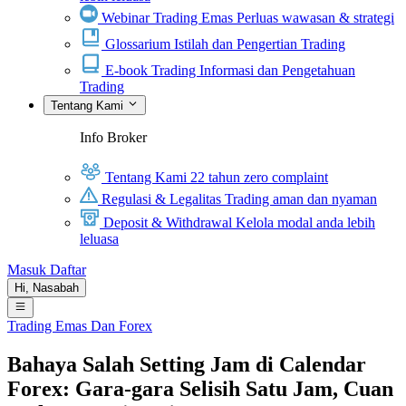
Webinar Trading Emas
Perluas wawasan & strategi
Glossarium
Istilah dan Pengertian Trading
E-book Trading
Informasi dan Pengetahuan
Trading
Tentang Kami
Info Broker
Tentang Kami
22 tahun zero complaint
Regulasi & Legalitas
Trading aman dan nyaman
Deposit & Withdrawal
Kelola modal anda lebih
leluasa
Masuk
Daftar
Hi,
Nasabah
Trading Emas Dan Forex
Bahaya Salah Setting Jam di Calendar
Forex: Gara-gara Selisih Satu Jam, Cuan