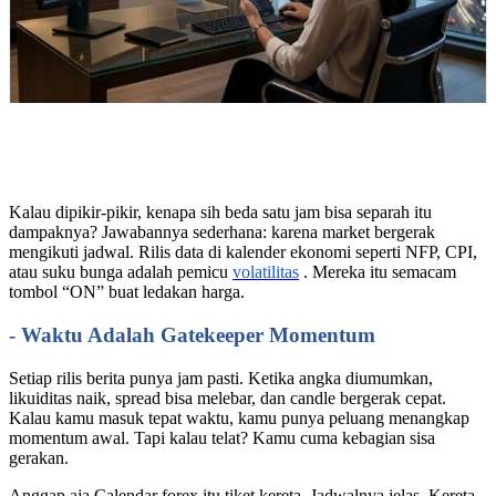
Kalau dipikir-pikir, kenapa sih beda satu jam bisa separah itu
dampaknya? Jawabannya sederhana: karena market bergerak
mengikuti jadwal. Rilis data di kalender ekonomi seperti NFP, CPI,
atau suku bunga adalah pemicu
volatilitas
. Mereka itu semacam
tombol “ON” buat ledakan harga.
- Waktu Adalah Gatekeeper Momentum
Setiap rilis berita punya jam pasti. Ketika angka diumumkan,
likuiditas naik, spread bisa melebar, dan candle bergerak cepat.
Kalau kamu masuk tepat waktu, kamu punya peluang menangkap
momentum awal. Tapi kalau telat? Kamu cuma kebagian sisa
gerakan.
Anggap aja Calendar forex itu tiket kereta. Jadwalnya jelas. Kereta