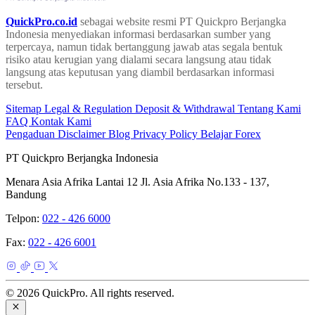
QuickPro.co.id
sebagai website resmi PT Quickpro Berjangka
Indonesia menyediakan informasi berdasarkan sumber yang
terpercaya, namun tidak bertanggung jawab atas segala bentuk
risiko atau kerugian yang dialami secara langsung atau tidak
langsung atas keputusan yang diambil berdasarkan informasi
tersebut.
Sitemap
Legal & Regulation
Deposit & Withdrawal
Tentang Kami
FAQ
Kontak Kami
Pengaduan
Disclaimer
Blog
Privacy Policy
Belajar Forex
PT Quickpro Berjangka Indonesia
Menara Asia Afrika Lantai 12 Jl. Asia Afrika No.133 - 137,
Bandung
Telpon:
022 - 426 6000
Fax:
022 - 426 6001
© 2026 QuickPro. All rights reserved.