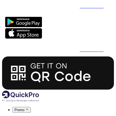
Daftar Super Cepat Pakai QuickPro Apps -
Install Sekarang
Daftar Super Cepat Pakai QuickPro Apps -
Install Sekarang
Promo