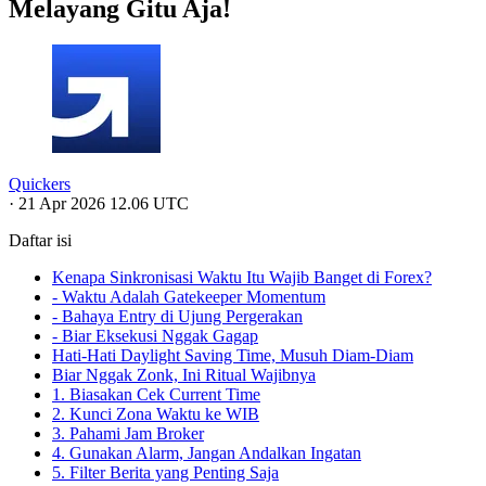
Melayang Gitu Aja!
Quickers
·
21 Apr 2026 12.06 UTC
Daftar isi
Kenapa Sinkronisasi Waktu Itu Wajib Banget di Forex?
- Waktu Adalah Gatekeeper Momentum
- Bahaya Entry di Ujung Pergerakan
- Biar Eksekusi Nggak Gagap
Hati-Hati Daylight Saving Time, Musuh Diam-Diam
Biar Nggak Zonk, Ini Ritual Wajibnya
1. Biasakan Cek Current Time
2. Kunci Zona Waktu ke WIB
3. Pahami Jam Broker
4. Gunakan Alarm, Jangan Andalkan Ingatan
5. Filter Berita yang Penting Saja