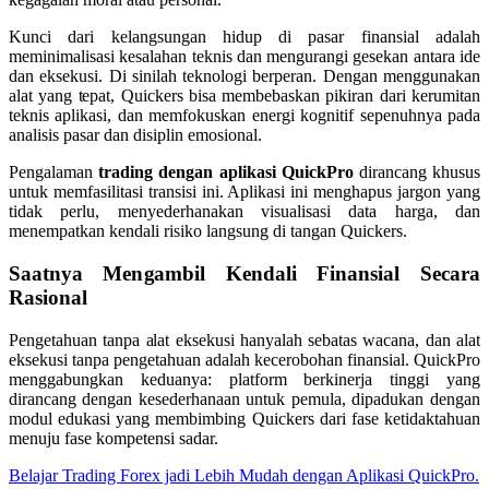
Kunci dari kelangsungan hidup di pasar finansial adalah
meminimalisasi kesalahan teknis dan mengurangi gesekan antara ide
dan eksekusi. Di sinilah teknologi berperan. Dengan menggunakan
alat yang tepat, Quickers bisa membebaskan pikiran dari kerumitan
teknis aplikasi, dan memfokuskan energi kognitif sepenuhnya pada
analisis pasar dan disiplin emosional.
Pengalaman
trading dengan aplikasi QuickPro
dirancang khusus
untuk memfasilitasi transisi ini. Aplikasi ini menghapus jargon yang
tidak perlu, menyederhanakan visualisasi data harga, dan
menempatkan kendali risiko langsung di tangan Quickers.
Saatnya Mengambil Kendali Finansial Secara
Rasional
Pengetahuan tanpa alat eksekusi hanyalah sebatas wacana, dan alat
eksekusi tanpa pengetahuan adalah kecerobohan finansial. QuickPro
menggabungkan keduanya: platform berkinerja tinggi yang
dirancang dengan kesederhanaan untuk pemula, dipadukan dengan
modul edukasi yang membimbing Quickers dari fase ketidaktahuan
menuju fase kompetensi sadar.
Belajar Trading Forex jadi Lebih Mudah dengan Aplikasi QuickPro.