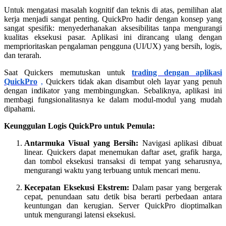
Untuk mengatasi masalah kognitif dan teknis di atas, pemilihan alat
kerja menjadi sangat penting. QuickPro hadir dengan konsep yang
sangat spesifik: menyederhanakan aksesibilitas tanpa mengurangi
kualitas eksekusi pasar. Aplikasi ini dirancang ulang dengan
memprioritaskan pengalaman pengguna (UI/UX) yang bersih, logis,
dan terarah.
Saat Quickers memutuskan untuk
trading dengan aplikasi
QuickPro
,
Quickers tidak akan disambut oleh layar yang penuh
dengan indikator yang membingungkan. Sebaliknya, aplikasi ini
membagi fungsionalitasnya ke dalam modul-modul yang mudah
dipahami.
Keunggulan Logis QuickPro untuk Pemula:
Antarmuka Visual yang Bersih:
Navigasi aplikasi dibuat
linear. Quickers dapat menemukan daftar aset, grafik harga,
dan tombol eksekusi transaksi di tempat yang seharusnya,
mengurangi waktu yang terbuang untuk mencari menu.
Kecepatan Eksekusi Ekstrem:
Dalam pasar yang bergerak
cepat, penundaan satu detik bisa berarti perbedaan antara
keuntungan dan kerugian. Server QuickPro dioptimalkan
untuk mengurangi latensi eksekusi.