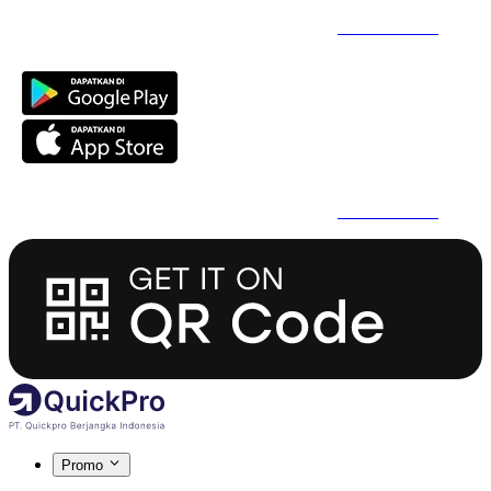
Daftar Super Cepat Pakai QuickPro Apps -
Install Sekarang
Daftar Super Cepat Pakai QuickPro Apps -
Install Sekarang
Promo