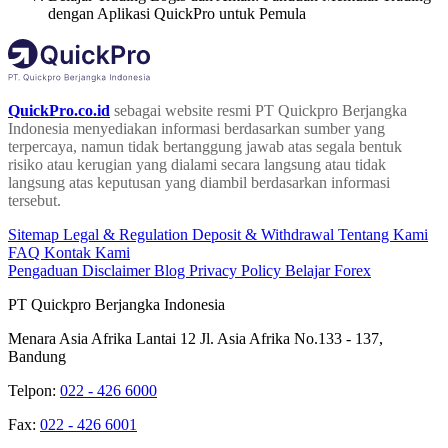
dengan Aplikasi QuickPro untuk Pemula
QuickPro.co.id
sebagai website resmi PT Quickpro Berjangka
Indonesia menyediakan informasi berdasarkan sumber yang
terpercaya, namun tidak bertanggung jawab atas segala bentuk
risiko atau kerugian yang dialami secara langsung atau tidak
langsung atas keputusan yang diambil berdasarkan informasi
tersebut.
Sitemap
Legal & Regulation
Deposit & Withdrawal
Tentang Kami
FAQ
Kontak Kami
Pengaduan
Disclaimer
Blog
Privacy Policy
Belajar Forex
PT Quickpro Berjangka Indonesia
Menara Asia Afrika Lantai 12 Jl. Asia Afrika No.133 - 137,
Bandung
Telpon:
022 - 426 6000
Fax:
022 - 426 6001