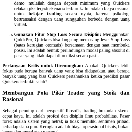
demo, mulailah dengan deposit minimum yang Quickers
relakan jika terjadi skenario terburuk. Ini adalah biaya rasional
untuk
belajar trading
secara nyata, karena psikologi
bertransaksi dengan uang sungguhan berbeda dengan uang
virtual.
Gunakan Fitur Stop Loss Secara Disiplin:
Menggunakan
QuickPro, Quickers bisa langsung memasang level Stop Loss
(batas kerugian otomatis) bersamaan dengan saat membuka
posisi. Ini adalah bentuk perlindungan modal paling absolut di
pasar yang tidak dapat diprediksi secara pasti.
Pertanyaan Kritis untuk Direnungkan:
Apakah Quickers lebih
fokus pada berapa banyak uang yang bisa didapatkan, atau berapa
banyak uang yang bisa Quickers pertahankan ketika prediksi pasar
Quickers terbukti salah?
Membangun Pola Pikir Trader yang Stoik dan
Rasional
Sebagai penutup dari perspektif filosofis, trading bukanlah skema
cepat kaya. Ini adalah profesi dan disiplin ilmu probabilitas. Pasar
forex adalah sistem yang netral; ia tidak memiliki sentimen pribadi
terhadap siapa pun. Kerugian adalah biaya operasional bisnis, bukan
kegagalan moral atau personal.