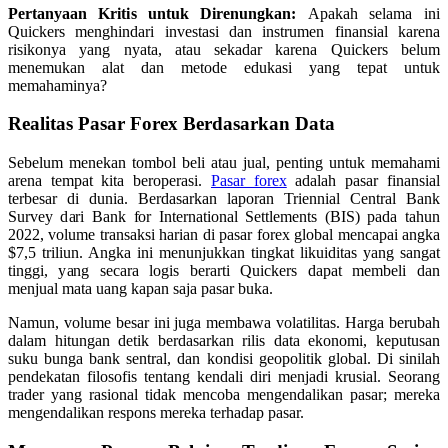
Pertanyaan Kritis untuk Direnungkan:
Apakah selama ini
Quickers menghindari investasi dan instrumen finansial karena
risikonya yang nyata, atau sekadar karena Quickers belum
menemukan alat dan metode edukasi yang tepat untuk
memahaminya?
Realitas Pasar Forex Berdasarkan Data
Sebelum menekan tombol beli atau jual, penting untuk memahami
arena tempat kita beroperasi.
Pasar forex
adalah pasar finansial
terbesar di dunia. Berdasarkan laporan Triennial Central Bank
Survey dari Bank for International Settlements (BIS) pada tahun
2022, volume transaksi harian di pasar forex global mencapai angka
$7,5 triliun. Angka ini menunjukkan tingkat likuiditas yang sangat
tinggi, yang secara logis berarti Quickers dapat membeli dan
menjual mata uang kapan saja pasar buka.
Namun, volume besar ini juga membawa volatilitas. Harga berubah
dalam hitungan detik berdasarkan rilis data ekonomi, keputusan
suku bunga bank sentral, dan kondisi geopolitik global. Di sinilah
pendekatan filosofis tentang kendali diri menjadi krusial. Seorang
trader yang rasional tidak mencoba mengendalikan pasar; mereka
mengendalikan respons mereka terhadap pasar.