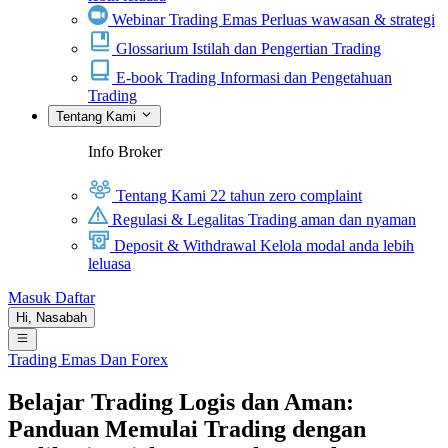
Webinar Trading Emas
Perluas wawasan & strategi
Glossarium
Istilah dan Pengertian Trading
E-book Trading
Informasi dan Pengetahuan
Trading
Tentang Kami
Info Broker
Tentang Kami
22 tahun zero complaint
Regulasi & Legalitas
Trading aman dan nyaman
Deposit & Withdrawal
Kelola modal anda lebih
leluasa
Masuk
Daftar
Hi,
Nasabah
Trading Emas Dan Forex
Belajar Trading Logis dan Aman:
Panduan Memulai Trading dengan