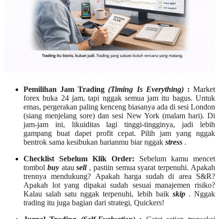
Pemilihan Jam Trading
(Timing Is Everything)
:
Market
forex buka 24 jam, tapi nggak semua jam itu bagus. Untuk
emas, pergerakan paling kenceng biasanya ada di sesi London
(siang menjelang sore) dan sesi New York (malam hari). Di
jam-jam ini, likuiditas lagi tinggi-tingginya, jadi lebih
gampang buat dapet profit cepat. Pilih jam yang nggak
bentrok sama kesibukan harianmu biar nggak
stress
.
Checklist Sebelum Klik Order:
Sebelum kamu mencet
tombol
buy
atau
sell
, pastiin semua syarat terpenuhi. Apakah
trennya mendukung? Apakah harga sudah di area S&R?
Apakah lot yang dipakai sudah sesuai manajemen risiko?
Kalau salah satu nggak terpenuhi, lebih baik
skip
. Nggak
trading itu juga bagian dari strategi, Quickers!