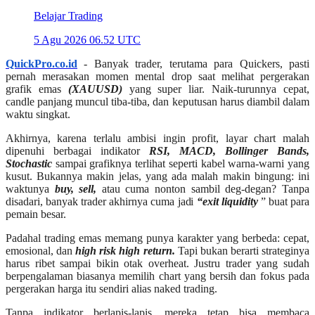
Belajar Trading
5 Agu 2026 06.52 UTC
QuickPro.co.id
- Banyak trader, terutama para Quickers, pasti
pernah merasakan momen mental drop saat melihat pergerakan
grafik emas
(XAUUSD)
yang super liar. Naik-turunnya cepat,
candle panjang muncul tiba-tiba, dan keputusan harus diambil dalam
waktu singkat.
Akhirnya, karena terlalu ambisi ingin profit, layar chart malah
dipenuhi berbagai indikator
RSI, MACD, Bollinger Bands,
Stochastic
sampai grafiknya terlihat seperti kabel warna-warni yang
kusut. Bukannya makin jelas, yang ada malah makin bingung: ini
waktunya
buy, sell,
atau cuma nonton sambil deg-degan? Tanpa
disadari, banyak trader akhirnya cuma jadi
“exit liquidity
” buat para
pemain besar.
Padahal trading emas memang punya karakter yang berbeda: cepat,
emosional, dan
high risk high return.
Tapi bukan berarti strateginya
harus ribet sampai bikin otak overheat. Justru trader yang sudah
berpengalaman biasanya memilih chart yang bersih dan fokus pada
pergerakan harga itu sendiri alias naked trading.
Tanpa indikator berlapis-lapis, mereka tetap bisa membaca