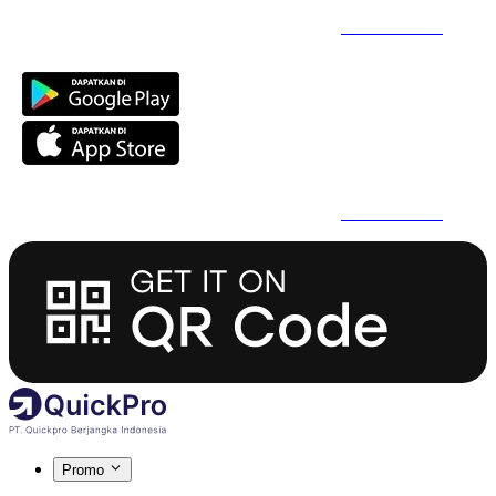
Daftar Super Cepat Pakai QuickPro Apps -
Install Sekarang
Daftar Super Cepat Pakai QuickPro Apps -
Install Sekarang
Promo