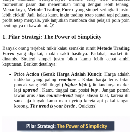
momentum pasar dan menentukan timing dengan lebih tenang.
Menariknya,
Metode Trading
Forex
yang simpel seringkali justru
lebih efektif. Jadi, kalau kamu ingin trading tetap santai tapi peluang
profit tetap menyala, yuk lanjutkan membaca dan pelajari poin-poin
pentingnya di bawah ini. 🚀
1. Pilar Strategi: The Power of Simplicity
Banyak orang terjebak mikir kalau semakin rumit
Metode Trading
Forex
yang dipakai, makin sakti hasilnya. Padahal, market itu
dinamis. Strategi simpel justru bikin kamu lebih cepat ambil
keputusan. Berikut detailnya:
Price Action (Gerak Harga Adalah Kunci):
Harga adalah
indikator yang paling
real-time
.
Kalau harga terus bikin
puncak yang lebih tinggi
(
higher high
),
itu tandanya market
lagi
uptrend
.
Kamu tinggal cari posisi
buy
.
Jangan pernah
lawan arus alias
counter-trend
tanpa alasan kuat, karena itu
sama aja kayak kamu mau nyetop kereta api pakai tangan
kosong.
The trend is your bestie
,
Quickers!