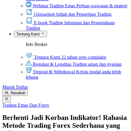
Webinar Trading Emas
Perluas wawasan & strategi
Glossarium
Istilah dan Pengertian Trading
E-book Trading
Informasi dan Pengetahuan
Trading
Tentang Kami
Info Broker
Tentang Kami
22 tahun zero complaint
Regulasi & Legalitas
Trading aman dan nyaman
Deposit & Withdrawal
Kelola modal anda lebih
leluasa
Masuk
Daftar
Hi,
Nasabah
Trading Emas Dan Forex
Berhenti Jadi Korban Indikator! Rahasia
Metode Trading Forex Sederhana yang