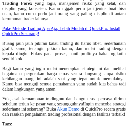
Trading Forex
yang logis, manajemen risiko yang ketat, dan
disiplin yang konsisten. Kamu nggak perlu jadi jenius buat bisa
cuan, kamu cuma perlu jadi orang yang paling disiplin di antara
kerumunan trader lainnya.
Pake Metode Trading Apa Aja, Lebih Mudah di QuickPro. Install
QuickPro Sekarang!
Buang jauh-jauh pikiran kalau trading itu harus ribet. Sederhanain
grafik kamu, tenangin pikiran kamu, dan mulai trading dengan
kepala dingin. Fokus pada proses, nanti profitnya bakal ngikutin
sendiri kok.
Bagi kamu yang ingin mulai menerapkan strategi ini dan melihat
bagaimana pergerakan harga emas secara langsung tanpa risiko
kehilangan uang, ini adalah saat yang tepat untuk memulainya.
Kamu bisa menguji semua pemahaman yang sudah kita bahas tadi
dalam lingkungan yang aman.
Yuk, asah kemampuan tradingmu dan bangun rasa percaya dirimu
sebelum terjun ke pasar yang sesungguhnya!Ingin mencoba strategi
sederhana ini sekarang? Buka
Akun Demo
di QuickPro secara gratis
dan rasakan pengalaman trading profesional dengan fasilitas terbaik!
Tags: