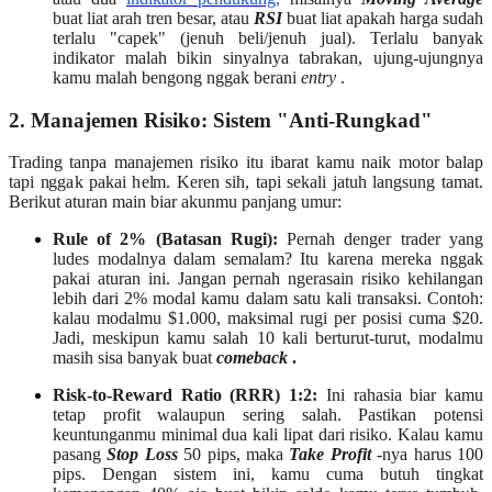
buat liat arah tren besar, atau
RSI
buat liat apakah harga sudah
terlalu "capek" (jenuh beli/jenuh jual). Terlalu banyak
indikator malah bikin sinyalnya tabrakan, ujung-ujungnya
kamu malah bengong nggak berani
entry
.
2. Manajemen Risiko: Sistem "Anti-Rungkad"
Trading tanpa manajemen risiko itu ibarat kamu naik motor balap
tapi nggak pakai helm. Keren sih, tapi sekali jatuh langsung tamat.
Berikut aturan main biar akunmu panjang umur:
Rule of 2% (Batasan Rugi):
Pernah denger trader yang
ludes modalnya dalam semalam? Itu karena mereka nggak
pakai aturan ini. Jangan pernah ngerasain risiko kehilangan
lebih dari 2% modal kamu dalam satu kali transaksi. Contoh:
kalau modalmu $1.000, maksimal rugi per posisi cuma $20.
Jadi, meskipun kamu salah 10 kali berturut-turut, modalmu
masih sisa banyak buat
comeback
.
Risk-to-Reward Ratio (RRR) 1:2:
Ini rahasia biar kamu
tetap profit walaupun sering salah. Pastikan potensi
keuntunganmu minimal dua kali lipat dari risiko. Kalau kamu
pasang
Stop Loss
50 pips, maka
Take Profit
-nya harus 100
pips. Dengan sistem ini, kamu cuma butuh tingkat