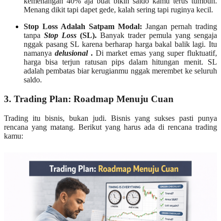
kemenangan 40% aja buat bikin saldo kamu terus tumbuh.
Menang dikit tapi dapet gede, kalah sering tapi ruginya kecil.
Stop Loss Adalah Satpam Modal:
Jangan pernah trading
tanpa
Stop Loss
(SL).
Banyak trader pemula yang sengaja
nggak pasang SL karena berharap harga bakal balik lagi. Itu
namanya
delusional
.
Di market emas yang super fluktuatif,
harga bisa terjun ratusan pips dalam hitungan menit. SL
adalah pembatas biar kerugianmu nggak merembet ke seluruh
saldo.
3. Trading Plan: Roadmap Menuju Cuan
Trading itu bisnis, bukan judi. Bisnis yang sukses pasti punya
rencana yang matang. Berikut yang harus ada di rencana trading
kamu: