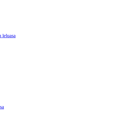
 leluasa
asa