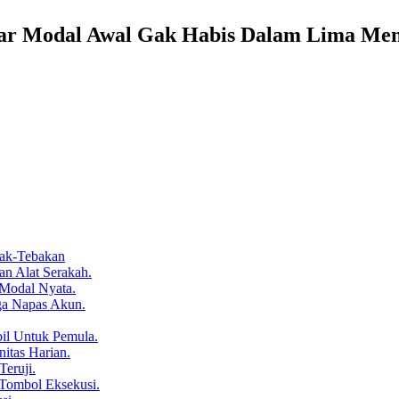
iar Modal Awal Gak Habis Dalam Lima Men
bak-Tebakan
n Alat Serakah.
 Modal Nyata.
ga Napas Akun.
bil Untuk Pemula.
itas Harian.
eruji.
Tombol Eksekusi.