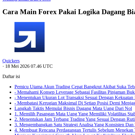
Cara Main Forex Pakai Logika Dagang B
Quickers
·
18 Mei 2026 07.46 UTC
Daftar isi
Pemicu Utama Akun Trading Cepat Bangkrut Akibat Suka Te
- Memahami Konsep Leverage Sebagai Fasilitas Pinjaman Buka
- Menentukan Ukuran Lot Transaksi Sesuai Dengan Kekuatan
- Membatasi Kerugian Maksimal Di Setiap Posisi Demi Menja
Langkah Taktis Memulai Bisnis Dagang Mata Uang Dari Nol
1. Memilih Pasangan Mata Uang Yang Memiliki Volatilitas Sta
2. Menentukan Jam Terbang Trading Yang Sesuai Dengan Rutin
3. Mengembangkan Satu Strategi Analisa Yang Konsisten Dan T
4. Membuat Rencana Perdagangan Tertulis Sebelum Menekan 