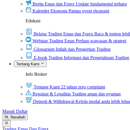
Berita Emas dan Forex
Update fundamental terbaru
Kalender Ekonomi
Pantau event ekonomi
Edukasi
Belajar Trading Emas dan Forex
Baca & tonton lebih
Webinar Trading Emas
Perluas wawasan & strategi
Glossarium
Istilah dan Pengertian Trading
E-book Trading
Informasi dan Pengetahuan Trading
Tentang Kami
Info Broker
Tentang Kami
22 tahun zero complaint
Regulasi & Legalitas
Trading aman dan nyaman
Deposit & Withdrawal
Kelola modal anda lebih lelu
Masuk
Daftar
Hi,
Nasabah
Trading Emas Dan Forex