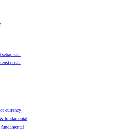
g
 setiap saat
rensi posisi
jor currency
l & fundamental
& fundamental