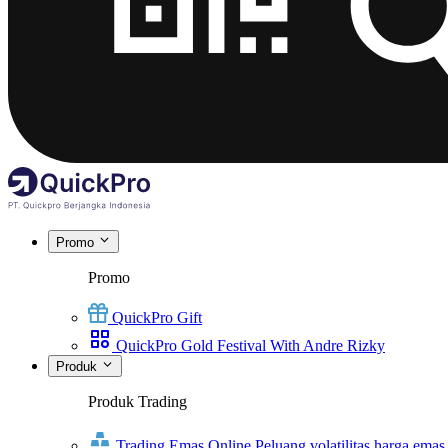
Promo
Promo
QuickPro Gift
QuickPro Gold Festival With Andre Rizky
Produk
Produk Trading
Trading Emas Online
Peluang volatilitas harga emas