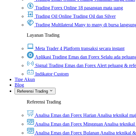
Trading Forex Online
18 pasangan mata uang
Trading Oil Online
Trading Oil dan Silver
Trading Multilateral
Many to many di bursa langsun
Layanan Trading
Meta Trader 4
Platform transaksi secara instant
Aplikasi Trading Emas dan Forex
Selalu ada peluang
Signal Trading Emas dan Forex
Alert peluang & refe
Indikator Custom
Tipe Akun
Blog
Referensi Trading
Referensi Trading
Analisa Emas dan Forex Harian
Analisa teknikal ma
Analisa Emas dan Forex Mingguan
Analisa teknika
Analisa Emas dan Forex Bulanan
Analisa teknikal 