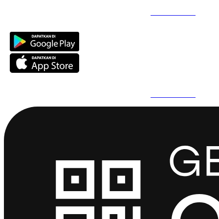
Daftar Super Cepat Pakai QuickPro Apps -
Install Sekarang
Daftar Super Cepat Pakai QuickPro Apps -
Install Sekarang