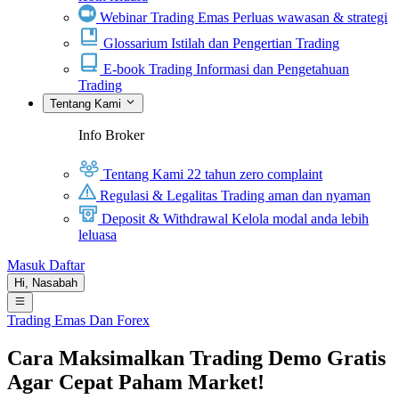
Webinar Trading Emas
Perluas wawasan & strategi
Glossarium
Istilah dan Pengertian Trading
E-book Trading
Informasi dan Pengetahuan
Trading
Tentang Kami
Info Broker
Tentang Kami
22 tahun zero complaint
Regulasi & Legalitas
Trading aman dan nyaman
Deposit & Withdrawal
Kelola modal anda lebih
leluasa
Masuk
Daftar
Hi,
Nasabah
Trading Emas Dan Forex
Cara Maksimalkan Trading Demo Gratis
Agar Cepat Paham Market!