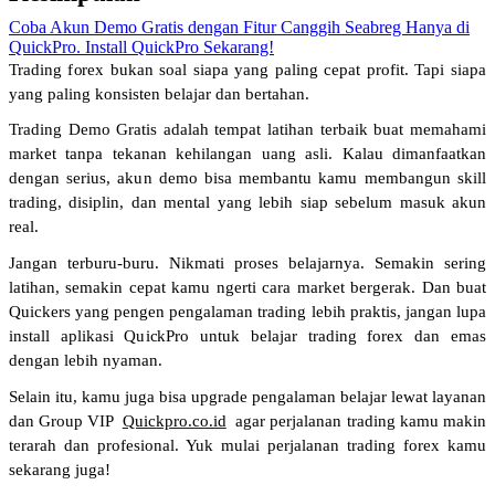
Coba Akun Demo Gratis dengan Fitur Canggih Seabreg Hanya di
QuickPro. Install QuickPro Sekarang!
Trading forex bukan soal siapa yang paling cepat profit. Tapi siapa 
yang paling konsisten belajar dan bertahan.
Trading Demo Gratis adalah tempat latihan terbaik buat memahami 
market tanpa tekanan kehilangan uang asli. Kalau dimanfaatkan 
dengan serius, akun demo bisa membantu kamu membangun skill 
trading, disiplin, dan mental yang lebih siap sebelum masuk akun 
real.
Jangan terburu-buru. Nikmati proses belajarnya. Semakin sering 
latihan, semakin cepat kamu ngerti cara market bergerak. Dan buat 
Quickers yang pengen pengalaman trading lebih praktis, jangan lupa 
install aplikasi QuickPro untuk belajar trading forex dan emas 
dengan lebih nyaman.
Selain itu, kamu juga bisa upgrade pengalaman belajar lewat layanan 
dan Group VIP 
Quickpro.co.id
 agar perjalanan trading kamu makin 
terarah dan profesional. Yuk mulai perjalanan trading forex kamu 
sekarang juga!