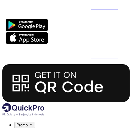
Daftar Super Cepat Pakai QuickPro Apps -
Install Sekarang
Daftar Super Cepat Pakai QuickPro Apps -
Install Sekarang
Promo