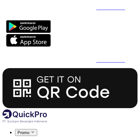
Daftar Super Cepat Pakai QuickPro Apps -
Install Sekarang
Daftar Super Cepat Pakai QuickPro Apps -
Install Sekarang
Promo