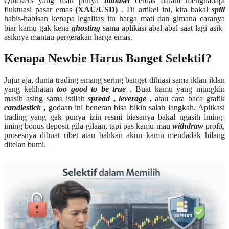
Quickers yang mau punya
mindset
cerdas dalam menghadapi
fluktuasi pasar emas
(XAU/USD)
. Di artikel ini, kita bakal
spill
habis-habisan kenapa legalitas itu harga mati dan gimana caranya
biar kamu gak kena
ghosting
sama aplikasi abal-abal saat lagi asik-
asiknya mantau pergerakan harga emas.
Kenapa Newbie Harus Banget Selektif?
Jujur aja, dunia trading emang sering banget dihiasi sama iklan-iklan
yang kelihatan
too good to be true
. Buat kamu yang mungkin
masih asing sama istilah
spread
,
leverage
,
atau cara baca grafik
candlestick
,
godaan ini beneran bisa bikin salah langkah. Aplikasi
trading yang gak punya izin resmi biasanya bakal ngasih iming-
iming bonus deposit gila-gilaan, tapi pas kamu mau
withdraw
profit,
prosesnya dibuat ribet atau bahkan akun kamu mendadak hilang
ditelan bumi.