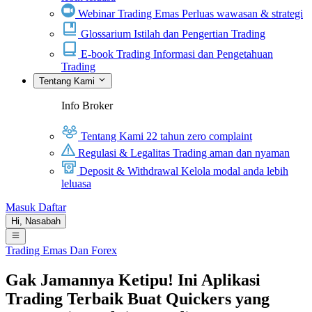
Webinar Trading Emas
Perluas wawasan & strategi
Glossarium
Istilah dan Pengertian Trading
E-book Trading
Informasi dan Pengetahuan
Trading
Tentang Kami
Info Broker
Tentang Kami
22 tahun zero complaint
Regulasi & Legalitas
Trading aman dan nyaman
Deposit & Withdrawal
Kelola modal anda lebih
leluasa
Masuk
Daftar
Hi,
Nasabah
Trading Emas Dan Forex
Gak Jamannya Ketipu! Ini Aplikasi
Trading Terbaik Buat Quickers yang