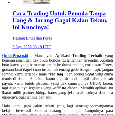
Cara Trading Untuk Pemula Tanpa
Uang & Jarang Gagal Kalau Tekun,
Ini Kuncinya!
Trading Emas dan Forex
3 Agu 2026 03.18 UTC
QuickPro.co.id
- Mau nyari
Aplikasi Trading Terbaik
yang
beneran aman dan gak bikin boncos itu tantangan tersendiri. Apalagi
buat kamu yang baru mau terjun ke dunia trading emas atau Forex,
godaan buat dapet cuan instan tuh emang gede banget. Tapi, jangan
sampai kamu terjebak sama
"red flag"
dari broker ilegal yang cuma
manis di depan. Sebelum kamu deposit modal hasil nabung susah
payah, kamu butuh platform yang gak cuma punya UI/UX keren,
tapi juga punya legalitas yang
valid no debat
.
Memilih aplikasi itu
ibarat milih partner hidup, harus yang jelas asal-usulnya dan bisa
dipercaya buat jangka panjang.
Halo kamu para calon sultan yang lagi semangat-semangatnya
belajar investasi! Selamat datang di tempat kumpulnya para