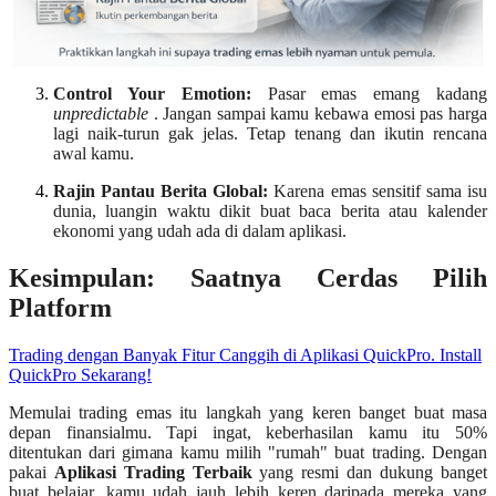
Control Your Emotion:
Pasar emas emang kadang
unpredictable
. Jangan sampai kamu kebawa emosi pas harga
lagi naik-turun gak jelas. Tetap tenang dan ikutin rencana
awal kamu.
Rajin Pantau Berita Global:
Karena emas sensitif sama isu
dunia, luangin waktu dikit buat baca berita atau kalender
ekonomi yang udah ada di dalam aplikasi.
Kesimpulan: Saatnya Cerdas Pilih
Platform
Trading dengan Banyak Fitur Canggih di Aplikasi QuickPro. Install
QuickPro Sekarang!
Memulai trading emas itu langkah yang keren banget buat masa
depan finansialmu. Tapi ingat, keberhasilan kamu itu 50%
ditentukan dari gimana kamu milih "rumah" buat trading. Dengan
pakai
Aplikasi Trading Terbaik
yang resmi dan dukung banget
buat belajar, kamu udah jauh lebih keren daripada mereka yang