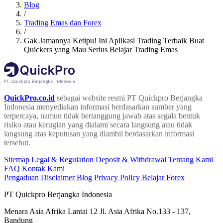
Blog
/
Trading Emas dan Forex
/
Gak Jamannya Ketipu! Ini Aplikasi Trading Terbaik Buat
Quickers yang Mau Serius Belajar Trading Emas
QuickPro.co.id
sebagai website resmi PT Quickpro Berjangka
Indonesia menyediakan informasi berdasarkan sumber yang
terpercaya, namun tidak bertanggung jawab atas segala bentuk
risiko atau kerugian yang dialami secara langsung atau tidak
langsung atas keputusan yang diambil berdasarkan informasi
tersebut.
Sitemap
Legal & Regulation
Deposit & Withdrawal
Tentang Kami
FAQ
Kontak Kami
Pengaduan
Disclaimer
Blog
Privacy Policy
Belajar Forex
PT Quickpro Berjangka Indonesia
Menara Asia Afrika Lantai 12 Jl. Asia Afrika No.133 - 137,
Bandung