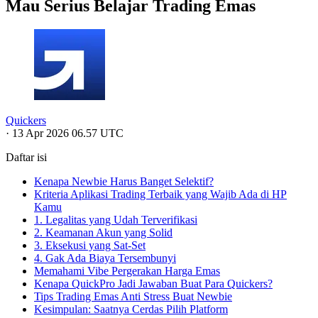
Mau Serius Belajar Trading Emas
Quickers
·
13 Apr 2026 06.57 UTC
Daftar isi
Kenapa Newbie Harus Banget Selektif?
Kriteria Aplikasi Trading Terbaik yang Wajib Ada di HP
Kamu
1. Legalitas yang Udah Terverifikasi
2. Keamanan Akun yang Solid
3. Eksekusi yang Sat-Set
4. Gak Ada Biaya Tersembunyi
Memahami Vibe Pergerakan Harga Emas
Kenapa QuickPro Jadi Jawaban Buat Para Quickers?
Tips Trading Emas Anti Stress Buat Newbie
Kesimpulan: Saatnya Cerdas Pilih Platform