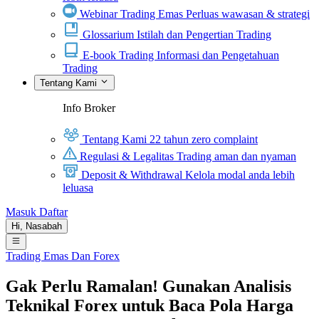
Webinar Trading Emas
Perluas wawasan & strategi
Glossarium
Istilah dan Pengertian Trading
E-book Trading
Informasi dan Pengetahuan
Trading
Tentang Kami
Info Broker
Tentang Kami
22 tahun zero complaint
Regulasi & Legalitas
Trading aman dan nyaman
Deposit & Withdrawal
Kelola modal anda lebih
leluasa
Masuk
Daftar
Hi,
Nasabah
Trading Emas Dan Forex
Gak Perlu Ramalan! Gunakan Analisis
Teknikal Forex untuk Baca Pola Harga