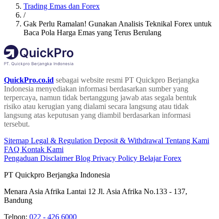
Trading Emas dan Forex
/
Gak Perlu Ramalan! Gunakan Analisis Teknikal Forex untuk
Baca Pola Harga Emas yang Terus Berulang
QuickPro.co.id
sebagai website resmi PT Quickpro Berjangka
Indonesia menyediakan informasi berdasarkan sumber yang
terpercaya, namun tidak bertanggung jawab atas segala bentuk
risiko atau kerugian yang dialami secara langsung atau tidak
langsung atas keputusan yang diambil berdasarkan informasi
tersebut.
Sitemap
Legal & Regulation
Deposit & Withdrawal
Tentang Kami
FAQ
Kontak Kami
Pengaduan
Disclaimer
Blog
Privacy Policy
Belajar Forex
PT Quickpro Berjangka Indonesia
Menara Asia Afrika Lantai 12 Jl. Asia Afrika No.133 - 137,
Bandung
Telpon:
022 - 426 6000