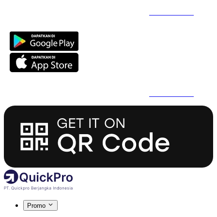
Daftar Super Cepat Pakai QuickPro Apps -
Install Sekarang
Daftar Super Cepat Pakai QuickPro Apps -
Install Sekarang
Promo