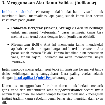
3. Menggunakan Alat Bantu Validasi (Indikator)
Indikator teknikal
sebenarnya adalah alat bantu visual untuk
membantu kamu memvalidasi apa yang sudah kamu lihat secara
kasat mata pada grafik.
Rata-rata Bergerak (Moving Average):
Garis ini berfungsi
untuk menyaring "kebisingan" pasar sehingga kamu bisa
melihat arah trend besar dengan lebih jernih dan objektif.
Momentum (RSI):
Alat ini membantu kamu mendeteksi
apakah sebuah dorongan harga sudah terlalu ekstrem. Jika
pasar sudah merasa "lelah" karena kenaikan atau penurunan
yang terlalu tajam, indikator ini akan memberimu sinyal
waspada.
Ingin mencoba menerapkan teori-teori ini langsung ke market tanpa
risiko kehilangan uang sungguhan? Cara paling cerdas adalah
dengan
instal aplikasi QuickPro
sekarang juga.
Kamu bisa menggunakan fitur akun demo untuk berlatih menarik
garis trend dan menentukan area
support/resistance
secara nyata
namun tetap aman. Ini adalah tempat belajar terbaik untuk mengasah
insting trading kamu sebelum benar-benar siap menggunakan akun
riil.