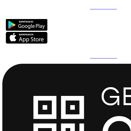
Daftar Super Cepat Pakai QuickPro Apps -
Install Sekarang
Daftar Super Cepat Pakai QuickPro Apps -
Install Sekarang