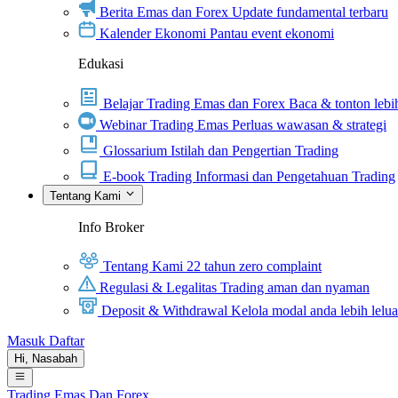
Berita Emas dan Forex
Update fundamental terbaru
Kalender Ekonomi
Pantau event ekonomi
Edukasi
Belajar Trading Emas dan Forex
Baca & tonton lebih
Webinar Trading Emas
Perluas wawasan & strategi
Glossarium
Istilah dan Pengertian Trading
E-book Trading
Informasi dan Pengetahuan Trading
Tentang Kami
Info Broker
Tentang Kami
22 tahun zero complaint
Regulasi & Legalitas
Trading aman dan nyaman
Deposit & Withdrawal
Kelola modal anda lebih lelu
Masuk
Daftar
Hi,
Nasabah
Trading Emas Dan Forex