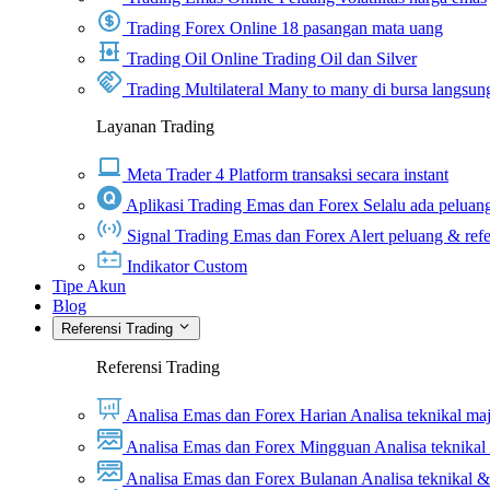
Trading Forex Online
18 pasangan mata uang
Trading Oil Online
Trading Oil dan Silver
Trading Multilateral
Many to many di bursa langsun
Layanan Trading
Meta Trader 4
Platform transaksi secara instant
Aplikasi Trading Emas dan Forex
Selalu ada peluang
Signal Trading Emas dan Forex
Alert peluang & refe
Indikator Custom
Tipe Akun
Blog
Referensi Trading
Referensi Trading
Analisa Emas dan Forex Harian
Analisa teknikal ma
Analisa Emas dan Forex Mingguan
Analisa teknika
Analisa Emas dan Forex Bulanan
Analisa teknikal 