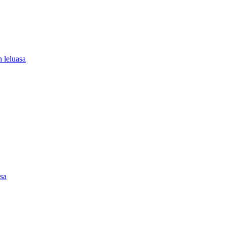
 leluasa
asa