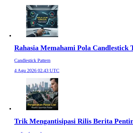
Rahasia Memahami Pola Candlestick Te
Candlestick Pattern
4 Agu 2026 02.43 UTC
Trik Mengantisipasi Rilis Berita Pent