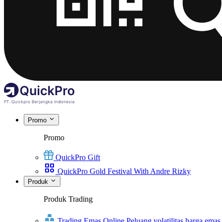
Promo
Promo
QuickPro Gift
QuickPro Gold Festival With Andre Rizky
Produk
Produk Trading
Trading Emas Online
Peluang volatilitas harga emas