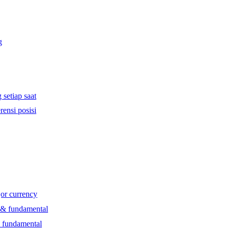
g
 setiap saat
rensi posisi
jor currency
l & fundamental
& fundamental