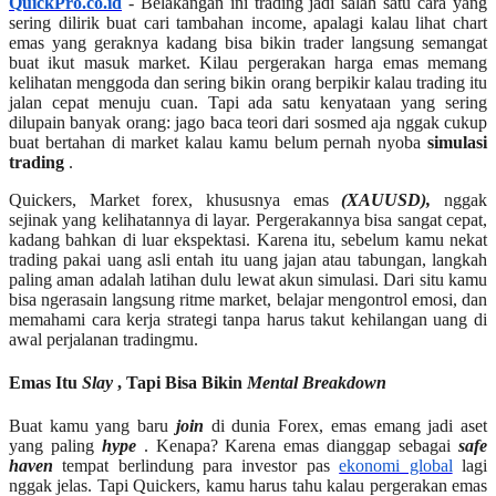
QuickPro.co.id
- Belakangan ini trading jadi salah satu cara yang
sering dilirik buat cari tambahan income, apalagi kalau lihat chart
emas yang geraknya kadang bisa bikin trader langsung semangat
buat ikut masuk market. Kilau pergerakan harga emas memang
kelihatan menggoda dan sering bikin orang berpikir kalau trading itu
jalan cepat menuju cuan. Tapi ada satu kenyataan yang sering
dilupain banyak orang: jago baca teori dari sosmed aja nggak cukup
buat bertahan di market kalau kamu belum pernah nyoba
simulasi
trading
.
Quickers, Market forex, khususnya emas
(XAUUSD),
nggak
sejinak yang kelihatannya di layar. Pergerakannya bisa sangat cepat,
kadang bahkan di luar ekspektasi. Karena itu, sebelum kamu nekat
trading pakai uang asli entah itu uang jajan atau tabungan, langkah
paling aman adalah latihan dulu lewat akun simulasi. Dari situ kamu
bisa ngerasain langsung ritme market, belajar mengontrol emosi, dan
memahami cara kerja strategi tanpa harus takut kehilangan uang di
awal perjalanan tradingmu.
Emas Itu
Slay
, Tapi Bisa Bikin
Mental Breakdown
Buat kamu yang baru
join
di dunia Forex, emas emang jadi aset
yang paling
hype
. Kenapa? Karena emas dianggap sebagai
safe
haven
tempat berlindung para investor pas
ekonomi global
lagi
nggak jelas. Tapi Quickers, kamu harus tahu kalau pergerakan emas