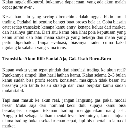
Kalau nggak dikontrol, bukannya dapat cuan, yang ada akun malah
cepat
game over
.
Kesalahan lain yang sering diremehin adalah nggak bikin jurnal
trading. Padahal ini penting banget buat proses belajar. Coba biasain
catat setiap transaksi: kenapa kamu entry, kenapa keluar dari market,
dan hasilnya gimana. Dari situ kamu bisa lihat pola keputusan yang
kamu ambil dan tahu mana strategi yang bekerja dan mana yang
perlu diperbaiki. Tanpa evaluasi, biasanya trader cuma bakal
ngulang kesalahan yang sama terus.
Transisi ke Akun Riil: Santai Aja, Gak Usah Buru-Buru
Kapan waktu yang tepat pindah dari simulasi trading ke akun real?
Patokannya simpel: lihat hasil latihan kamu. Kalau selama 2–3 bulan
kamu sudah bisa profit secara konsisten, meskipun tidak besar, itu
biasanya jadi tanda kalau strategi dan cara berpikir kamu sudah
mulai stabil.
Tapi saat masuk ke akun real, jangan langsung gas pakai modal
besar. Mulai saja dari nominal kecil dulu supaya kamu bisa
beradaptasi dengan tekanan trading menggunakan uang asli.
Anggap ini sebagai latihan mental level berikutnya, karena tujuan
utama trading bukan sekadar cuan cepat, tapi bisa bertahan lama di
market.