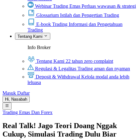
Webinar Trading Emas
Perluas wawasan & strategi
Glossarium
Istilah dan Pengertian Trading
E-book Trading
Informasi dan Pengetahuan
Trading
Tentang Kami
Info Broker
Tentang Kami
22 tahun zero complaint
Regulasi & Legalitas
Trading aman dan nyaman
Deposit & Withdrawal
Kelola modal anda lebih
leluasa
Masuk
Daftar
Hi,
Nasabah
Trading Emas Dan Forex
Real Talk! Jago Teori Doang Nggak
Cukup, Simulasi Trading Dulu Biar