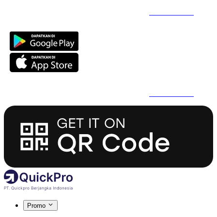
Daftar Super Cepat Pakai QuickPro Apps -
Install Sekarang
Daftar Super Cepat Pakai QuickPro Apps -
Install Sekarang
Promo