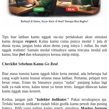
Tips biar latihan kamu nggak sia-sia: perlakukan akun simulasi
kamu dengan
respect.
Kalau kamu cuma punya modal 1 juta di
dunia nyata, jangan buka akun demo yang isinya 1 miliar. Itu mah
nggak realistis! Samain modal virtualnya sama rencana modal asli
kamu, biar
feel
dan tekanannya kerasa mirip-mirip.
Checklist Sebelum Kamu
Go Real
Biar masa transisi kamu nggak bikin kena mental, ada beberapa hal
yang wajib kamu kuasai selama masa latihan. Pertama, pelajari tren
besar emas. Emas itu biasanya punya "nafas" panjang kalau lagi
naik ya naik terus, kalau turun ya turun terus. Jangan dilawan kalau
kamu nggak mau keseret.
Kedua, jangan jadi
"kolektor indikator."
Pakai secukupnya aja.
Terlalu banyak indikator malah bikin grafik kamu penuh dan pusing
liatnya. Pilih yang paling kamu ngerti, misalnya
Moving Average