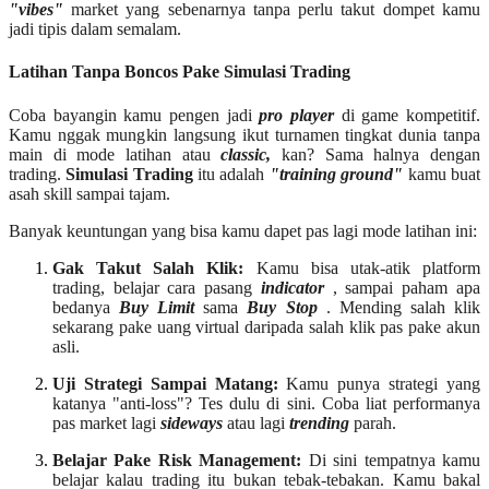
"vibes"
market yang sebenarnya tanpa perlu takut dompet kamu
jadi tipis dalam semalam.
Latihan Tanpa Boncos Pake Simulasi Trading
Coba bayangin kamu pengen jadi
pro player
di game kompetitif.
Kamu nggak mungkin langsung ikut turnamen tingkat dunia tanpa
main di mode latihan atau
classic,
kan? Sama halnya dengan
trading.
Simulasi Trading
itu adalah
"training ground"
kamu buat
asah skill sampai tajam.
Banyak keuntungan yang bisa kamu dapet pas lagi mode latihan ini:
Gak Takut Salah Klik:
Kamu bisa utak-atik platform
trading, belajar cara pasang
indicator
, sampai paham apa
bedanya
Buy Limit
sama
Buy Stop
. Mending salah klik
sekarang pake uang virtual daripada salah klik pas pake akun
asli.
Uji Strategi Sampai Matang:
Kamu punya strategi yang
katanya "anti-loss"? Tes dulu di sini. Coba liat performanya
pas market lagi
sideways
atau lagi
trending
parah.
Belajar Pake Risk Management:
Di sini tempatnya kamu
belajar kalau trading itu bukan tebak-tebakan. Kamu bakal