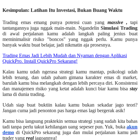
Kesimpulan: Latihan Itu Investasi, Bukan Buang Waktu
Trading emas emang punya potensi cuan yang
massive
,
tapi
tantangannya juga nggak main-main. Ngandelin
Simulasi Trading
di awal perjalanan kamu adalah langkah paling jenius buat
meminimalisir risiko "boncos" yang nggak perlu. Kamu punya
banyak waktu buat belajar, jadi nikmatin aja prosesnya.
Trading Emas Jadi Lebih Mudah dan Nyaman dengan Aplikasi
QuickPro. Install QuickPro Sekarang!
Kalau kamu udah ngerasa strategi kamu mantap, psikologi udah
lebih tenang, dan udah paham gimana karakter emas di market,
barulah kamu bisa melangkah dengan lebih percaya diri. Konsistensi
dan manajemen risiko yang ketat adalah kunci biar kamu bisa
stay
lama di dunia trading.
Udah siap buat buktiin kalau kamu bukan sekadar jago teori?
Jangan cuma jadi penonton pas harga emas lagi bergerak asik!
Kamu bisa langsung praktekin semua strategi yang sudah kita bahas
tadi tanpa perlu takut kehilangan uang sepeser pun. Yuk, buka
akun
demo
di QuickPro sekarang juga dan mulai perjalanan kamu jadi
trader yang
real
jagoannya!