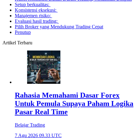
Setup berkualitas:
Konsistensi eksekusi:
Manajemen risiko:
Evaluasi hasil trading:
Pilih Broker yang Mendukung Trading Cepat
Penutup
Artikel Terbaru
Rahasia Memahami Dasar Forex
Untuk Pemula Supaya Paham Logika
Pasar Real Time
Belajar Trading
7 Agu 2026 09.33 UTC