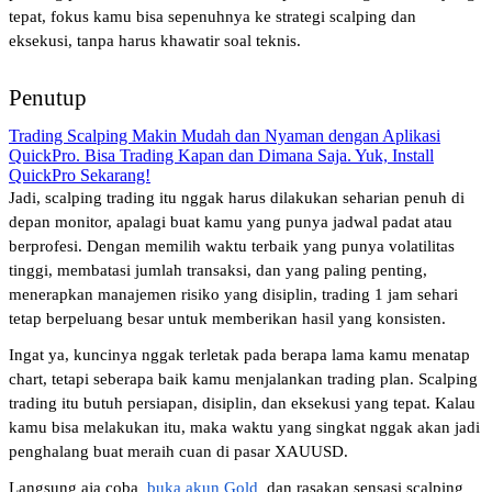
tepat, fokus kamu bisa sepenuhnya ke strategi scalping dan 
eksekusi, tanpa harus khawatir soal teknis.
Penutup
Trading Scalping Makin Mudah dan Nyaman dengan Aplikasi
QuickPro. Bisa Trading Kapan dan Dimana Saja. Yuk, Install
QuickPro Sekarang!
Jadi, scalping trading itu nggak harus dilakukan seharian penuh di 
depan monitor, apalagi buat kamu yang punya jadwal padat atau 
berprofesi. Dengan memilih waktu terbaik yang punya volatilitas 
tinggi, membatasi jumlah transaksi, dan yang paling penting, 
menerapkan manajemen risiko yang disiplin, trading 1 jam sehari 
tetap berpeluang besar untuk memberikan hasil yang konsisten.
Ingat ya, kuncinya nggak terletak pada berapa lama kamu menatap 
chart, tetapi seberapa baik kamu menjalankan trading plan. Scalping 
trading itu butuh persiapan, disiplin, dan eksekusi yang tepat. Kalau 
kamu bisa melakukan itu, maka waktu yang singkat nggak akan jadi 
penghalang buat meraih cuan di pasar XAUUSD. 
Langsung aja coba 
buka akun Gold
 dan rasakan sensasi scalping 