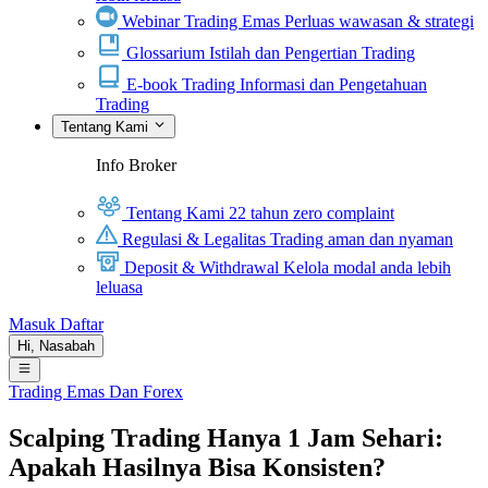
Webinar Trading Emas
Perluas wawasan & strategi
Glossarium
Istilah dan Pengertian Trading
E-book Trading
Informasi dan Pengetahuan
Trading
Tentang Kami
Info Broker
Tentang Kami
22 tahun zero complaint
Regulasi & Legalitas
Trading aman dan nyaman
Deposit & Withdrawal
Kelola modal anda lebih
leluasa
Masuk
Daftar
Hi,
Nasabah
Trading Emas Dan Forex
Scalping Trading Hanya 1 Jam Sehari:
Apakah Hasilnya Bisa Konsisten?