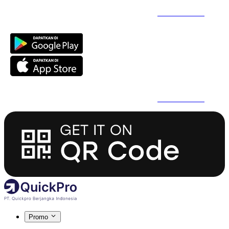
Daftar Super Cepat Pakai QuickPro Apps -
Install Sekarang
Daftar Super Cepat Pakai QuickPro Apps -
Install Sekarang
Promo