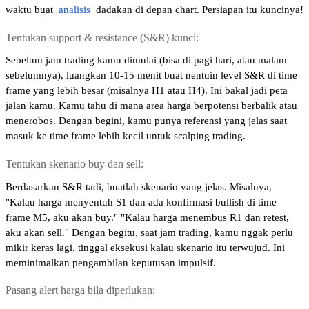
waktu buat 
analisis 
dadakan di depan chart. Persiapan itu kuncinya!
Tentukan support & resistance (S&R) kunci: 
Sebelum jam trading kamu dimulai (bisa di pagi hari, atau malam 
sebelumnya), luangkan 10-15 menit buat nentuin level S&R di time 
frame yang lebih besar (misalnya H1 atau H4). Ini bakal jadi peta 
jalan kamu. Kamu tahu di mana area harga berpotensi berbalik atau 
menerobos. Dengan begini, kamu punya referensi yang jelas saat 
masuk ke time frame lebih kecil untuk scalping trading.
Tentukan skenario buy dan sell: 
Berdasarkan S&R tadi, buatlah skenario yang jelas. Misalnya, 
"Kalau harga menyentuh S1 dan ada konfirmasi bullish di time 
frame M5, aku akan buy." "Kalau harga menembus R1 dan retest, 
aku akan sell." Dengan begitu, saat jam trading, kamu nggak perlu 
mikir keras lagi, tinggal eksekusi kalau skenario itu terwujud. Ini 
meminimalkan pengambilan keputusan impulsif.
Pasang alert harga bila diperlukan: 