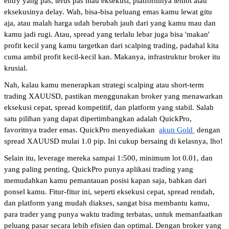
entry yang pas, terus pas mau eksekusi, platformnya lemot atau 
eksekusinya delay. Wah, bisa-bisa peluang emas kamu lewat gitu 
aja, atau malah harga udah berubah jauh dari yang kamu mau dan 
kamu jadi rugi. Atau, spread yang terlalu lebar juga bisa 'makan' 
profit kecil yang kamu targetkan dari scalping trading, padahal kita 
cuma ambil profit kecil-kecil kan. Makanya, infrastruktur broker itu 
krusial.
Nah, kalau kamu menerapkan strategi scalping atau short-term 
trading XAUUSD, pastikan menggunakan broker yang menawarkan 
eksekusi cepat, spread kompetitif, dan platform yang stabil. Salah 
satu pilihan yang dapat dipertimbangkan adalah QuickPro, 
favoritnya trader emas. QuickPro menyediakan 
akun Gold 
dengan 
spread XAUUSD mulai 1.0 pip. Ini cukup bersaing di kelasnya, lho! 
Selain itu, leverage mereka sampai 1:500, minimum lot 0.01, dan 
yang paling penting, QuickPro punya aplikasi trading yang 
memudahkan kamu pemantauan posisi kapan saja, bahkan dari 
ponsel kamu. Fitur-fitur ini, seperti eksekusi cepat, spread rendah, 
dan platform yang mudah diakses, sangat bisa membantu kamu, 
para trader yang punya waktu trading terbatas, untuk memanfaatkan 
peluang pasar secara lebih efisien dan optimal. Dengan broker yang 