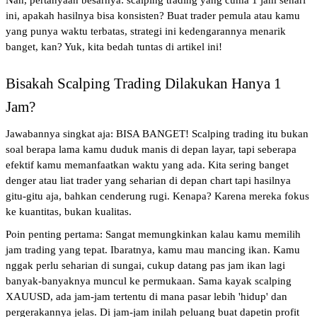
Nah, pertanyaan besarnya: scalping trading yang cuma 1 jam sehari 
ini, apakah hasilnya bisa konsisten? Buat trader pemula atau kamu 
yang punya waktu terbatas, strategi ini kedengarannya menarik 
banget, kan? Yuk, kita bedah tuntas di artikel ini!
Bisakah Scalping Trading Dilakukan Hanya 1 
Jam?
Jawabannya singkat aja: BISA BANGET! Scalping trading itu bukan 
soal berapa lama kamu duduk manis di depan layar, tapi seberapa 
efektif kamu memanfaatkan waktu yang ada. Kita sering banget 
denger atau liat trader yang seharian di depan chart tapi hasilnya 
gitu-gitu aja, bahkan cenderung rugi. Kenapa? Karena mereka fokus 
ke kuantitas, bukan kualitas.
Poin penting pertama: Sangat memungkinkan kalau kamu memilih 
jam trading yang tepat. Ibaratnya, kamu mau mancing ikan. Kamu 
nggak perlu seharian di sungai, cukup datang pas jam ikan lagi 
banyak-banyaknya muncul ke permukaan. Sama kayak scalping 
XAUUSD, ada jam-jam tertentu di mana pasar lebih 'hidup' dan 
pergerakannya jelas. Di jam-jam inilah peluang buat dapetin profit 