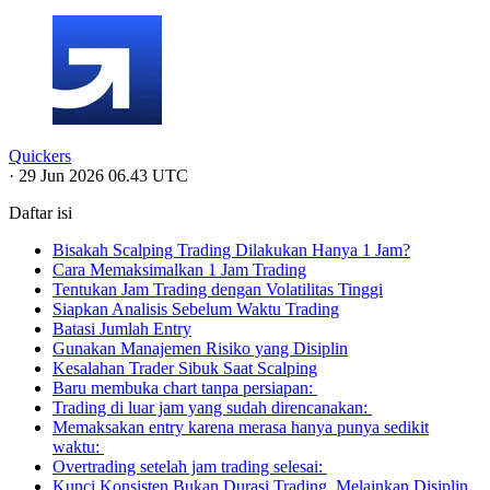
Quickers
·
29 Jun 2026 06.43 UTC
Daftar isi
Bisakah Scalping Trading Dilakukan Hanya 1 Jam?
Cara Memaksimalkan 1 Jam Trading
Tentukan Jam Trading dengan Volatilitas Tinggi
Siapkan Analisis Sebelum Waktu Trading
Batasi Jumlah Entry
Gunakan Manajemen Risiko yang Disiplin
Kesalahan Trader Sibuk Saat Scalping
Baru membuka chart tanpa persiapan:
Trading di luar jam yang sudah direncanakan:
Memaksakan entry karena merasa hanya punya sedikit
waktu:
Overtrading setelah jam trading selesai:
Kunci Konsisten Bukan Durasi Trading, Melainkan Disiplin