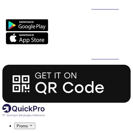
Daftar Super Cepat Pakai QuickPro Apps -
Install Sekarang
Daftar Super Cepat Pakai QuickPro Apps -
Install Sekarang
Promo