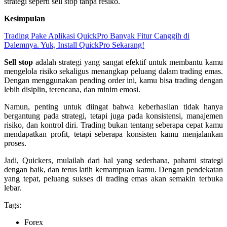
strategi seperti sell stop tanpa resiko.
Kesimpulan
Trading Pake Aplikasi QuickPro Banyak Fitur Canggih di
Dalemnya. Yuk, Install QuickPro Sekarang!
Sell stop
adalah strategi yang sangat efektif untuk membantu kamu
mengelola risiko sekaligus menangkap peluang dalam trading emas.
Dengan menggunakan pending order ini, kamu bisa trading dengan
lebih disiplin, terencana, dan minim emosi.
Namun, penting untuk diingat bahwa keberhasilan tidak hanya
bergantung pada strategi, tetapi juga pada konsistensi, manajemen
risiko, dan kontrol diri. Trading bukan tentang seberapa cepat kamu
mendapatkan profit, tetapi seberapa konsisten kamu menjalankan
proses.
Jadi, Quickers, mulailah dari hal yang sederhana, pahami strategi
dengan baik, dan terus latih kemampuan kamu. Dengan pendekatan
yang tepat, peluang sukses di trading emas akan semakin terbuka
lebar.
Tags:
Forex