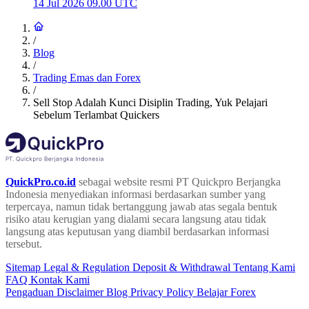
14 Jul 2026 09.00 UTC
/
Blog
/
Trading Emas dan Forex
/
Sell Stop Adalah Kunci Disiplin Trading, Yuk Pelajari
Sebelum Terlambat Quickers
QuickPro.co.id
sebagai website resmi PT Quickpro Berjangka
Indonesia menyediakan informasi berdasarkan sumber yang
terpercaya, namun tidak bertanggung jawab atas segala bentuk
risiko atau kerugian yang dialami secara langsung atau tidak
langsung atas keputusan yang diambil berdasarkan informasi
tersebut.
Sitemap
Legal & Regulation
Deposit & Withdrawal
Tentang Kami
FAQ
Kontak Kami
Pengaduan
Disclaimer
Blog
Privacy Policy
Belajar Forex