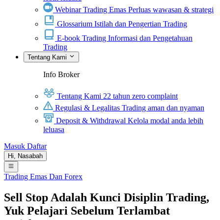
Webinar Trading Emas
Perluas wawasan & strategi
Glossarium
Istilah dan Pengertian Trading
E-book Trading
Informasi dan Pengetahuan
Trading
Tentang Kami
Info Broker
Tentang Kami
22 tahun zero complaint
Regulasi & Legalitas
Trading aman dan nyaman
Deposit & Withdrawal
Kelola modal anda lebih
leluasa
Masuk
Daftar
Hi,
Nasabah
Trading Emas Dan Forex
Sell Stop Adalah Kunci Disiplin Trading,
Yuk Pelajari Sebelum Terlambat