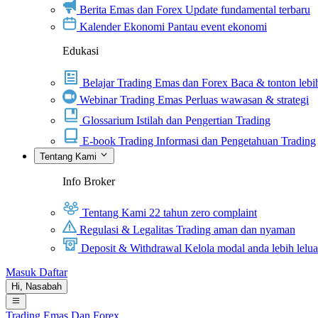
Berita Emas dan Forex
Update fundamental terbaru
Kalender Ekonomi
Pantau event ekonomi
Edukasi
Belajar Trading Emas dan Forex
Baca & tonton lebih
Webinar Trading Emas
Perluas wawasan & strategi
Glossarium
Istilah dan Pengertian Trading
E-book Trading
Informasi dan Pengetahuan Trading
Tentang Kami
Info Broker
Tentang Kami
22 tahun zero complaint
Regulasi & Legalitas
Trading aman dan nyaman
Deposit & Withdrawal
Kelola modal anda lebih lelu
Masuk
Daftar
Hi,
Nasabah
Trading Emas Dan Forex