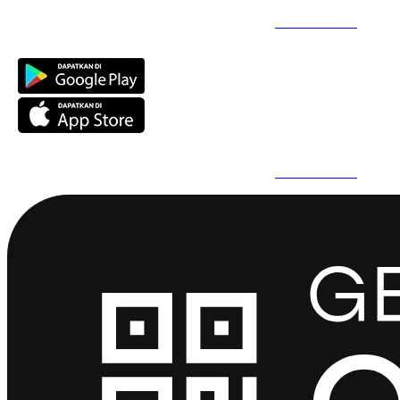
Daftar Super Cepat Pakai QuickPro Apps -
Install Sekarang
Daftar Super Cepat Pakai QuickPro Apps -
Install Sekarang