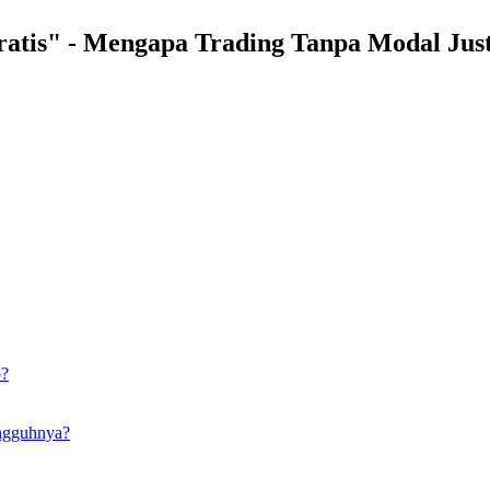
tis" - Mengapa Trading Tanpa Modal Just
o?
ngguhnya?