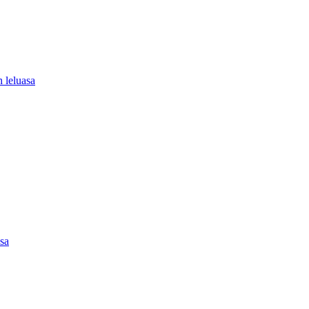
 leluasa
asa