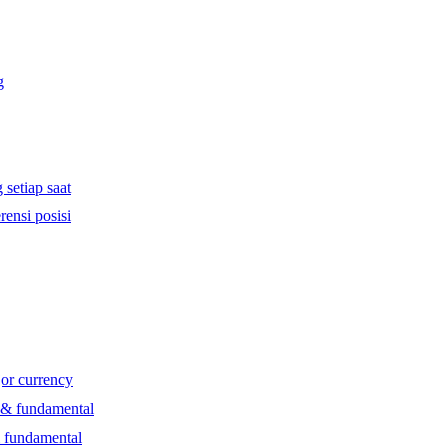
g
 setiap saat
rensi posisi
jor currency
l & fundamental
& fundamental