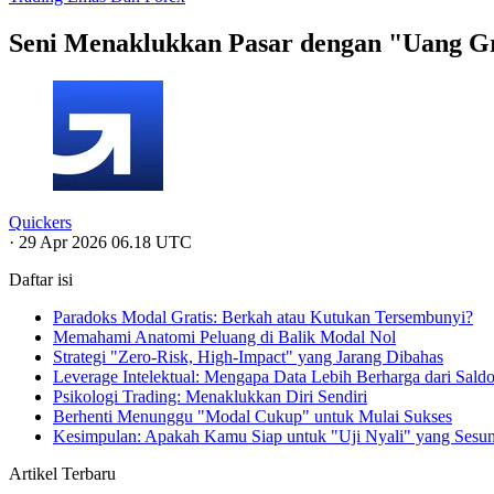
Seni Menaklukkan Pasar dengan "Uang Gra
Quickers
·
29 Apr 2026 06.18 UTC
Daftar isi
Paradoks Modal Gratis: Berkah atau Kutukan Tersembunyi?
Memahami Anatomi Peluang di Balik Modal Nol
Strategi "Zero-Risk, High-Impact" yang Jarang Dibahas
Leverage Intelektual: Mengapa Data Lebih Berharga dari Sald
Psikologi Trading: Menaklukkan Diri Sendiri
Berhenti Menunggu "Modal Cukup" untuk Mulai Sukses
Kesimpulan: Apakah Kamu Siap untuk "Uji Nyali" yang Sesu
Artikel Terbaru