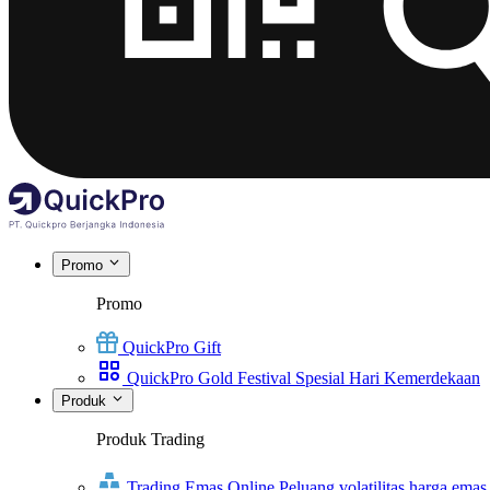
Promo
Promo
QuickPro Gift
QuickPro Gold Festival Spesial Hari Kemerdekaan
Produk
Produk Trading
Trading Emas Online
Peluang volatilitas harga emas