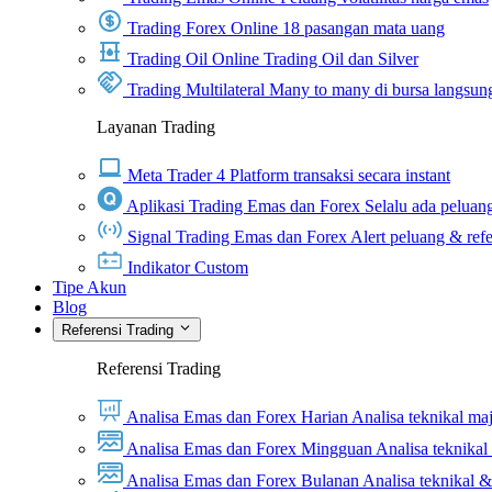
Trading Forex Online
18 pasangan mata uang
Trading Oil Online
Trading Oil dan Silver
Trading Multilateral
Many to many di bursa langsun
Layanan Trading
Meta Trader 4
Platform transaksi secara instant
Aplikasi Trading Emas dan Forex
Selalu ada peluang
Signal Trading Emas dan Forex
Alert peluang & refe
Indikator Custom
Tipe Akun
Blog
Referensi Trading
Referensi Trading
Analisa Emas dan Forex Harian
Analisa teknikal ma
Analisa Emas dan Forex Mingguan
Analisa teknika
Analisa Emas dan Forex Bulanan
Analisa teknikal 