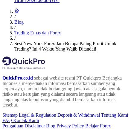
14 Jul 2026 09.00 UTC
/
Blog
/
Trading Emas dan Forex
/
Sesi New York Forex Jam Berapa Paling Profit Untuk
Trading? Ini 4 Waktu Yang Wajib Ditandai!
QuickPro.co.id
sebagai website resmi PT Quickpro Berjangka
Indonesia menyediakan informasi berdasarkan sumber yang
terpercaya, namun tidak bertanggung jawab atas segala bentuk
risiko atau kerugian yang dialami secara langsung atau tidak
langsung atas keputusan yang diambil berdasarkan informasi
tersebut.
Sitemap
Legal & Regulation
Deposit & Withdrawal
Tentang Kami
FAQ
Kontak Kami
Pengaduan
Disclaimer
Blog
Privacy Policy
Belajar Forex