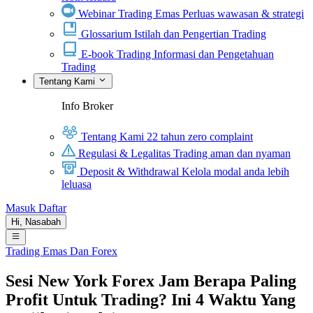
Webinar Trading Emas
Perluas wawasan & strategi
Glossarium
Istilah dan Pengertian Trading
E-book Trading
Informasi dan Pengetahuan
Trading
Tentang Kami
Info Broker
Tentang Kami
22 tahun zero complaint
Regulasi & Legalitas
Trading aman dan nyaman
Deposit & Withdrawal
Kelola modal anda lebih
leluasa
Masuk
Daftar
Hi,
Nasabah
Trading Emas Dan Forex
Sesi New York Forex Jam Berapa Paling
Profit Untuk Trading? Ini 4 Waktu Yang