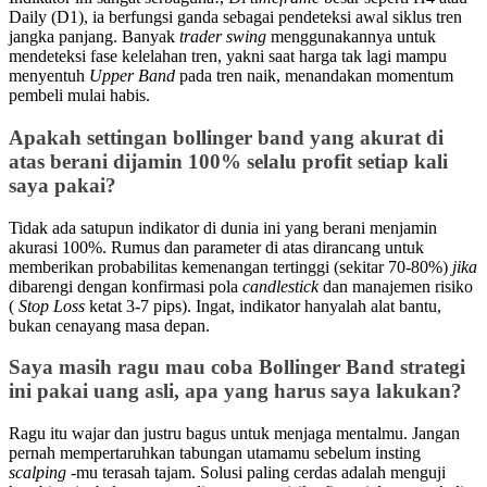
Daily (D1), ia berfungsi ganda sebagai pendeteksi awal siklus tren
jangka panjang. Banyak
trader
swing
menggunakannya untuk
mendeteksi fase kelelahan tren, yakni saat harga tak lagi mampu
menyentuh
Upper Band
pada tren naik, menandakan momentum
pembeli mulai habis.
Apakah settingan bollinger band yang akurat di
atas berani dijamin 100% selalu profit setiap kali
saya pakai?
Tidak ada satupun indikator di dunia ini yang berani menjamin
akurasi 100%. Rumus dan parameter di atas dirancang untuk
memberikan probabilitas kemenangan tertinggi (sekitar 70-80%)
jika
dibarengi dengan konfirmasi pola
candlestick
dan manajemen risiko
(
Stop Loss
ketat 3-7 pips). Ingat, indikator hanyalah alat bantu,
bukan cenayang masa depan.
Saya masih ragu mau coba Bollinger Band strategi
ini pakai uang asli, apa yang harus saya lakukan?
Ragu itu wajar dan justru bagus untuk menjaga mentalmu. Jangan
pernah mempertaruhkan tabungan utamamu sebelum insting
scalping
-mu terasah tajam. Solusi paling cerdas adalah menguji