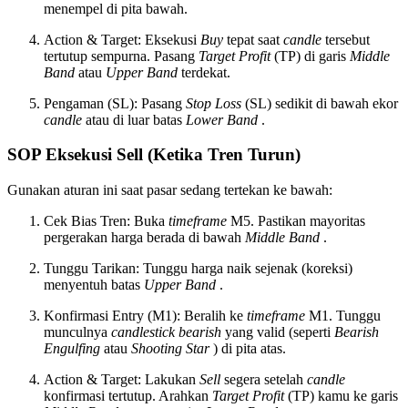
menempel di pita bawah.
Action & Target: Eksekusi
Buy
tepat saat
candle
tersebut
tertutup sempurna. Pasang
Target Profit
(TP) di garis
Middle
Band
atau
Upper Band
terdekat.
Pengaman (SL): Pasang
Stop Loss
(SL) sedikit di bawah ekor
candle
atau di luar batas
Lower Band
.
SOP Eksekusi Sell (Ketika Tren Turun)
Gunakan aturan ini saat pasar sedang tertekan ke bawah:
Cek Bias Tren: Buka
timeframe
M5. Pastikan mayoritas
pergerakan harga berada di bawah
Middle Band
.
Tunggu Tarikan: Tunggu harga naik sejenak (koreksi)
menyentuh batas
Upper Band
.
Konfirmasi Entry (M1): Beralih ke
timeframe
M1. Tunggu
munculnya
candlestick bearish
yang valid (seperti
Bearish
Engulfing
atau
Shooting Star
) di pita atas.
Action & Target: Lakukan
Sell
segera setelah
candle
konfirmasi tertutup. Arahkan
Target Profit
(TP) kamu ke garis