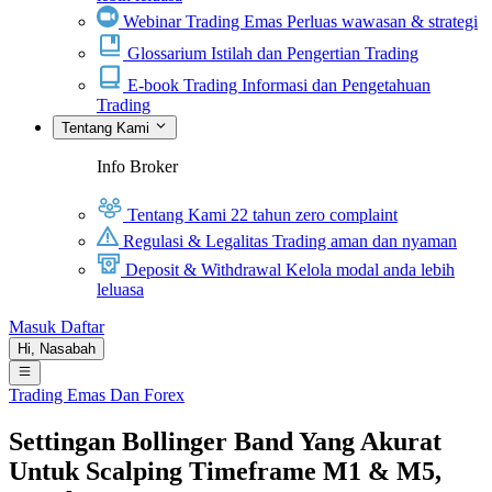
Webinar Trading Emas
Perluas wawasan & strategi
Glossarium
Istilah dan Pengertian Trading
E-book Trading
Informasi dan Pengetahuan
Trading
Tentang Kami
Info Broker
Tentang Kami
22 tahun zero complaint
Regulasi & Legalitas
Trading aman dan nyaman
Deposit & Withdrawal
Kelola modal anda lebih
leluasa
Masuk
Daftar
Hi,
Nasabah
Trading Emas Dan Forex
Settingan Bollinger Band Yang Akurat
Untuk Scalping Timeframe M1 & M5,