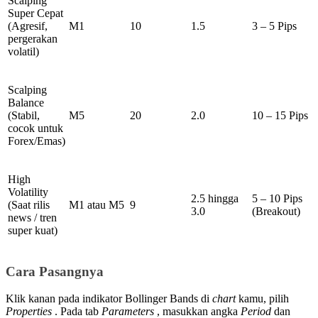
Scalping
Super Cepat
(Agresif,
M1
10
1.5
3 – 5 Pips
pergerakan
volatil)
Scalping
Balance
(Stabil,
M5
20
2.0
10 – 15 Pips
cocok untuk
Forex/Emas)
High
Volatility
2.5 hingga
5 – 10 Pips
(Saat rilis
M1 atau M5
9
3.0
(Breakout)
news / tren
super kuat)
Cara Pasangnya
Klik kanan pada indikator Bollinger Bands di
chart
kamu, pilih
Properties
. Pada tab
Parameters
, masukkan angka
Period
dan