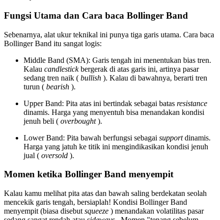
Fungsi Utama dan Cara baca Bollinger Band
Sebenarnya, alat ukur teknikal ini punya tiga garis utama. Cara baca
Bollinger Band itu sangat logis:
Middle Band (SMA): Garis tengah ini menentukan bias tren.
Kalau
candlestick
bergerak di atas garis ini, artinya pasar
sedang tren naik (
bullish
). Kalau di bawahnya, berarti tren
turun (
bearish
).
Upper Band: Pita atas ini bertindak sebagai batas
resistance
dinamis. Harga yang menyentuh bisa menandakan kondisi
jenuh beli (
overbought
).
Lower Band: Pita bawah berfungsi sebagai
support
dinamis.
Harga yang jatuh ke titik ini mengindikasikan kondisi jenuh
jual (
oversold
).
Momen ketika Bollinger Band menyempit
Kalau kamu melihat pita atas dan bawah saling berdekatan seolah
mencekik garis tengah, bersiaplah! Kondisi Bollinger Band
menyempit (biasa disebut
squeeze
) menandakan volatilitas pasar
sedang sangat rendah atau
sideways
. Momen "tenang sebelum