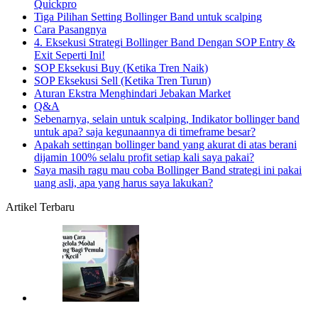
Quickpro
Tiga Pilihan Setting Bollinger Band untuk scalping
Cara Pasangnya
4. Eksekusi Strategi Bollinger Band Dengan SOP Entry &
Exit Seperti Ini!
SOP Eksekusi Buy (Ketika Tren Naik)
SOP Eksekusi Sell (Ketika Tren Turun)
Aturan Ekstra Menghindari Jebakan Market
Q&A
Sebenarnya, selain untuk scalping, Indikator bollinger band
untuk apa? saja kegunaannya di timeframe besar?
Apakah settingan bollinger band yang akurat di atas berani
dijamin 100% selalu profit setiap kali saya pakai?
Saya masih ragu mau coba Bollinger Band strategi ini pakai
uang asli, apa yang harus saya lakukan?
Artikel Terbaru