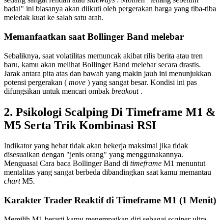
badai" ini biasanya akan diikuti oleh pergerakan harga yang tiba-tiba
meledak kuat ke salah satu arah.
Memanfaatkan saat Bollinger Band melebar
Sebaliknya, saat volatilitas memuncak akibat rilis berita atau tren
baru, kamu akan melihat Bollinger Band melebar secara drastis.
Jarak antara pita atas dan bawah yang makin jauh ini menunjukkan
potensi pergerakan (
move
) yang sangat besar. Kondisi ini pas
difungsikan untuk mencari ombak
breakout
.
2. Psikologi Scalping Di Timeframe M1 &
M5 Serta Trik Kombinasi RSI
Indikator yang hebat tidak akan bekerja maksimal jika tidak
disesuaikan dengan "jenis orang" yang menggunakannya.
Menguasai Cara baca Bollinger Band di
timeframe
M1 menuntut
mentalitas yang sangat berbeda dibandingkan saat kamu memantau
chart
M5.
Karakter Trader Reaktif di Timeframe M1 (1 Menit)
Memilih M1 berarti kamu menempatkan diri sebagai
scalper
ultra-