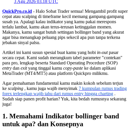
3 Agu 2026 03.18 UTC
QuickPro.co.id
- Halo Sobat Trader semua! Mengambil profit super
cepat atau scalping di timeframe kecil memang gampang-gampang
susah ya. Apalagi kalau indikator yang kamu pakai merespons
terlalu lambat, kamu akan terus-terusan ketinggalan momen.
Makanya, kamu sangat butuh settingan bollinger band yang akurat
agar bisa menangkap peluang pips sekecil apa pun tanpa terkena
jebakan sinyal palsu.
Artikel ini kami susun spesial buat kamu yang hobi
in-out
pasar
secara cepat. Kami sudah merangkum tabel parameter "contekan"
para pro, lengkap beserta Standard Operating Procedure (SOP)
entry
dan
exit
yang tinggal kamu
copy-paste
ke dalam aplikasi
MetaTrader (MT4/MT5) atau platform Quickpro milikmu.
Agar pemahaman fundamental kamu makin kokoh sebelum terjun
ke
scalping
, kamu juga wajib menyimak
7 kumpulan rumus trading
forex terlengkap wajib tahu dari rumus entry hingga charting
.
Sudah siap panen profit harian? Yuk, kita bedah rumusnya sekarang
juga!
1. Memahami Indikator bollinger band
untuk apa? dan Konsepnya