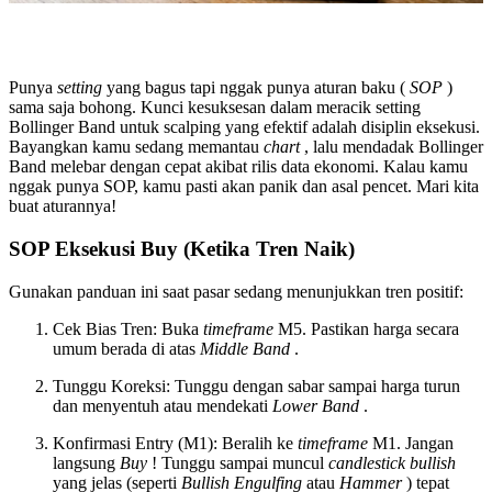
Punya
setting
yang bagus tapi nggak punya aturan baku (
SOP
)
sama saja bohong. Kunci kesuksesan dalam meracik setting
Bollinger Band untuk scalping yang efektif adalah disiplin eksekusi.
Bayangkan kamu sedang memantau
chart
, lalu mendadak Bollinger
Band melebar dengan cepat akibat rilis data ekonomi. Kalau kamu
nggak punya SOP, kamu pasti akan panik dan asal pencet. Mari kita
buat aturannya!
SOP Eksekusi Buy (Ketika Tren Naik)
Gunakan panduan ini saat pasar sedang menunjukkan tren positif:
Cek Bias Tren: Buka
timeframe
M5. Pastikan harga secara
umum berada di atas
Middle Band
.
Tunggu Koreksi: Tunggu dengan sabar sampai harga turun
dan menyentuh atau mendekati
Lower Band
.
Konfirmasi Entry (M1): Beralih ke
timeframe
M1. Jangan
langsung
Buy
! Tunggu sampai muncul
candlestick bullish
yang jelas (seperti
Bullish Engulfing
atau
Hammer
) tepat