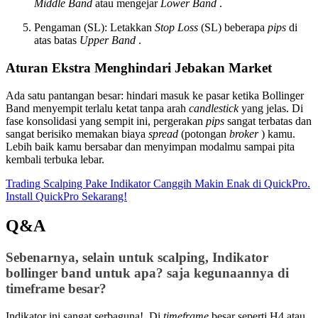
Middle Band
atau mengejar
Lower Band
.
Pengaman (SL): Letakkan
Stop Loss
(SL) beberapa
pips
di
atas batas
Upper Band
.
Aturan Ekstra Menghindari Jebakan Market
Ada satu pantangan besar: hindari masuk ke pasar ketika Bollinger
Band menyempit terlalu ketat tanpa arah
candlestick
yang jelas. Di
fase konsolidasi yang sempit ini, pergerakan
pips
sangat terbatas dan
sangat berisiko memakan biaya
spread
(potongan
broker
) kamu.
Lebih baik kamu bersabar dan menyimpan modalmu sampai pita
kembali terbuka lebar.
Trading Scalping Pake Indikator Canggih Makin Enak di QuickPro.
Install QuickPro Sekarang!
Q&A
Sebenarnya, selain untuk scalping, Indikator
bollinger band untuk apa? saja kegunaannya di
timeframe besar?
Indikator ini sangat serbaguna!, Di
timeframe
besar seperti H4 atau