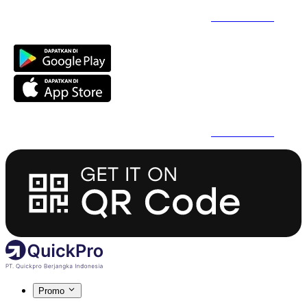
Daftar Super Cepat Pakai QuickPro Apps -
Install Sekarang
Daftar Super Cepat Pakai QuickPro Apps -
Install Sekarang
Promo