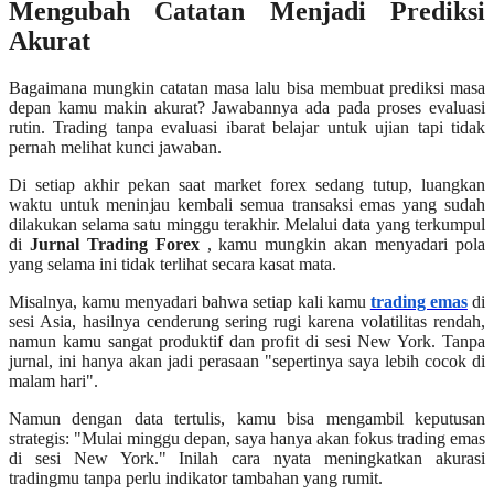
Mengubah Catatan Menjadi Prediksi
Akurat
Bagaimana mungkin catatan masa lalu bisa membuat prediksi masa
depan kamu makin akurat? Jawabannya ada pada proses evaluasi
rutin. Trading tanpa evaluasi ibarat belajar untuk ujian tapi tidak
pernah melihat kunci jawaban.
Di setiap akhir pekan saat market forex sedang tutup, luangkan
waktu untuk meninjau kembali semua transaksi emas yang sudah
dilakukan selama satu minggu terakhir. Melalui data yang terkumpul
di
Jurnal Trading Forex
, kamu mungkin akan menyadari pola
yang selama ini tidak terlihat secara kasat mata.
Misalnya, kamu menyadari bahwa setiap kali kamu
trading emas
di
sesi Asia, hasilnya cenderung sering rugi karena volatilitas rendah,
namun kamu sangat produktif dan profit di sesi New York. Tanpa
jurnal, ini hanya akan jadi perasaan "sepertinya saya lebih cocok di
malam hari".
Namun dengan data tertulis, kamu bisa mengambil keputusan
strategis: "Mulai minggu depan, saya hanya akan fokus trading emas
di sesi New York." Inilah cara nyata meningkatkan akurasi
tradingmu tanpa perlu indikator tambahan yang rumit.