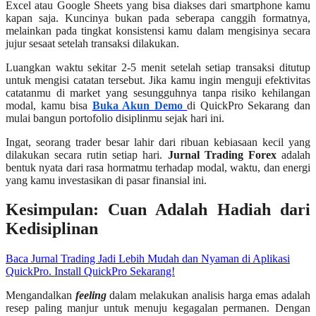
Excel atau Google Sheets yang bisa diakses dari smartphone kamu
kapan saja. Kuncinya bukan pada seberapa canggih formatnya,
melainkan pada tingkat konsistensi kamu dalam mengisinya secara
jujur sesaat setelah transaksi dilakukan.
Luangkan waktu sekitar 2-5 menit setelah setiap transaksi ditutup
untuk mengisi catatan tersebut. Jika kamu ingin menguji efektivitas
catatanmu di market yang sesungguhnya tanpa risiko kehilangan
modal, kamu bisa
Buka Akun Demo
di QuickPro Sekarang dan
mulai bangun portofolio disiplinmu sejak hari ini.
Ingat, seorang trader besar lahir dari ribuan kebiasaan kecil yang
dilakukan secara rutin setiap hari.
Jurnal Trading Forex
adalah
bentuk nyata dari rasa hormatmu terhadap modal, waktu, dan energi
yang kamu investasikan di pasar finansial ini.
Kesimpulan: Cuan Adalah Hadiah dari
Kedisiplinan
Baca Jurnal Trading Jadi Lebih Mudah dan Nyaman di Aplikasi
QuickPro. Install QuickPro Sekarang!
Mengandalkan
feeling
dalam melakukan analisis harga emas adalah
resep paling manjur untuk menuju kegagalan permanen. Dengan