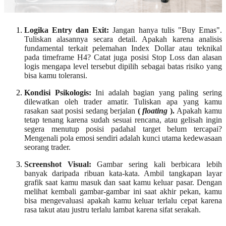
Logika Entry dan Exit:
Jangan hanya tulis "Buy Emas".
Tuliskan alasannya secara detail. Apakah karena analisis
fundamental terkait pelemahan Index Dollar atau teknikal
pada timeframe H4? Catat juga posisi Stop Loss dan alasan
logis mengapa level tersebut dipilih sebagai batas risiko yang
bisa kamu toleransi.
Kondisi Psikologis:
Ini adalah bagian yang paling sering
dilewatkan oleh trader amatir. Tuliskan apa yang kamu
rasakan saat posisi sedang berjalan
(
floating
).
Apakah kamu
tetap tenang karena sudah sesuai rencana, atau gelisah ingin
segera menutup posisi padahal target belum tercapai?
Mengenali pola emosi sendiri adalah kunci utama kedewasaan
seorang trader.
Screenshot Visual:
Gambar sering kali berbicara lebih
banyak daripada ribuan kata-kata. Ambil tangkapan layar
grafik saat kamu masuk dan saat kamu keluar pasar. Dengan
melihat kembali gambar-gambar ini saat akhir pekan, kamu
bisa mengevaluasi apakah kamu keluar terlalu cepat karena
rasa takut atau justru terlalu lambat karena sifat serakah.