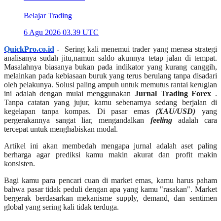
Belajar Trading
6 Agu 2026 03.39 UTC
QuickPro.co.id
- Sering kali menemui trader yang merasa strategi
analisanya sudah jitu,namun saldo akunnya tetap jalan di tempat.
Masalahnya biasanya bukan pada indikator yang kurang canggih,
melainkan pada kebiasaan buruk yang terus berulang tanpa disadari
oleh pelakunya. Solusi paling ampuh untuk memutus rantai kerugian
ini adalah dengan mulai menggunakan
Jurnal Trading Forex
.
Tanpa catatan yang jujur, kamu sebenarnya sedang berjalan di
kegelapan tanpa kompas. Di pasar emas
(XAU/USD)
yang
pergerakannya sangat liar, mengandalkan
feeling
adalah cara
tercepat untuk menghabiskan modal.
Artikel ini akan membedah mengapa jurnal adalah aset paling
berharga agar prediksi kamu makin akurat dan profit makin
konsisten.
Bagi kamu para pencari cuan di market emas, kamu harus paham
bahwa pasar tidak peduli dengan apa yang kamu "rasakan". Market
bergerak berdasarkan mekanisme supply, demand, dan sentimen
global yang sering kali tidak terduga.