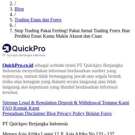
/
Blog
/
Trading Emas dan Forex
/
Stop Trading Pakai Feeling! Pakai Jurnal Trading Forex Biar
Prediksi Emas Kamu Makin Akurat dan Cuan
QuickPro.co.id
sebagai website resmi PT Quickpro Berjangka
Indonesia menyediakan informasi berdasarkan sumber yang
terpercaya, namun tidak bertanggung jawab atas segala bentuk
risiko atau kerugian yang dialami secara langsung atau tidak
langsung atas keputusan yang diambil berdasarkan informasi
tersebut.
Sitemap
Legal & Regulation
Deposit & Withdrawal
Tentang Kami
FAQ
Kontak Kami
Pengaduan
Disclaimer
Blog
Privacy Policy
Belajar Forex
PT Quickpro Berjangka Indonesia
Menara Asia Afrika Lantai 12 Jl. Asia Afrika No.133 - 137,