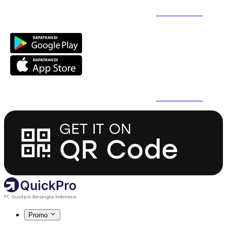
Daftar Super Cepat Pakai QuickPro Apps -
Install Sekarang
Daftar Super Cepat Pakai QuickPro Apps -
Install Sekarang
Promo