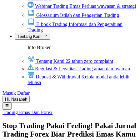
Webinar Trading Emas
Perluas wawasan & strategi
Glossarium
Istilah dan Pengertian Trading
E-book Trading
Informasi dan Pengetahuan
Trading
Tentang Kami
Info Broker
Tentang Kami
22 tahun zero complaint
Regulasi & Legalitas
Trading aman dan nyaman
Deposit & Withdrawal
Kelola modal anda lebih
leluasa
Masuk
Daftar
Hi,
Nasabah
Trading Emas Dan Forex
Stop Trading Pakai Feeling! Pakai Jurnal
Trading Forex Biar Prediksi Emas Kamu