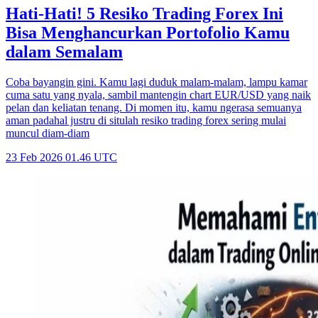
Hati-Hati! 5 Resiko Trading Forex Ini
Bisa Menghancurkan Portofolio Kamu
dalam Semalam
Coba bayangin gini. Kamu lagi duduk malam-malam, lampu kamar
cuma satu yang nyala, sambil mantengin chart EUR/USD yang naik
pelan dan keliatan tenang. Di momen itu, kamu ngerasa semuanya
aman padahal justru di situlah resiko trading forex sering mulai
muncul diam-diam
23 Feb 2026 01.46 UTC