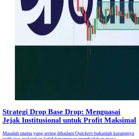
Strategi Drop Base Drop: Menguasai
Jejak Institusional untuk Profit Maksimal
Masalah utama yang sering dihadapi Quickers bukanlah kurangnya
indikator, melainkan ketidakmampuan membedakan mana