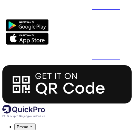
Daftar Super Cepat Pakai QuickPro Apps -
Install Sekarang
Daftar Super Cepat Pakai QuickPro Apps -
Install Sekarang
Promo