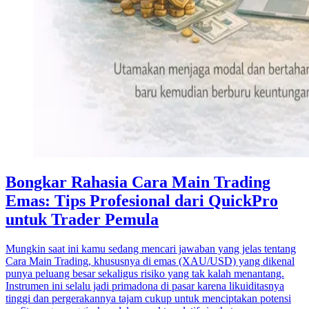
Bongkar Rahasia Cara Main Trading
Emas: Tips Profesional dari QuickPro
untuk Trader Pemula
Mungkin saat ini kamu sedang mencari jawaban yang jelas tentang
Cara Main Trading, khususnya di emas (XAU/USD) yang dikenal
punya peluang besar sekaligus risiko yang tak kalah menantang.
Instrumen ini selalu jadi primadona di pasar karena likuiditasnya
tinggi dan pergerakannya tajam cukup untuk menciptakan potensi