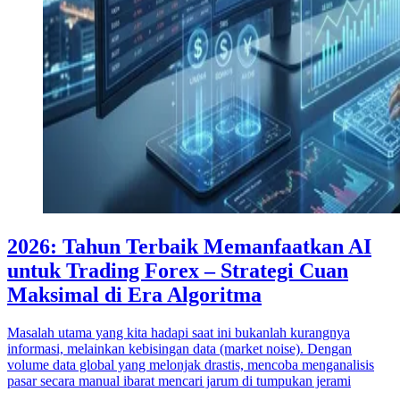
2026: Tahun Terbaik Memanfaatkan AI
untuk Trading Forex – Strategi Cuan
Maksimal di Era Algoritma
Masalah utama yang kita hadapi saat ini bukanlah kurangnya
informasi, melainkan kebisingan data (market noise). Dengan
volume data global yang melonjak drastis, mencoba menganalisis
pasar secara manual ibarat mencari jarum di tumpukan jerami