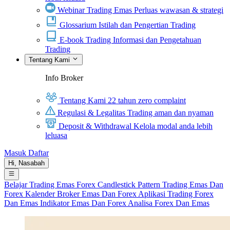
Webinar Trading Emas
Perluas wawasan & strategi
Glossarium
Istilah dan Pengertian Trading
E-book Trading
Informasi dan Pengetahuan
Trading
Tentang Kami
Info Broker
Tentang Kami
22 tahun zero complaint
Regulasi & Legalitas
Trading aman dan nyaman
Deposit & Withdrawal
Kelola modal anda lebih
leluasa
Masuk
Daftar
Hi,
Nasabah
Belajar Trading
Emas
Forex
Candlestick Pattern
Trading Emas Dan
Forex
Kalender
Broker Emas Dan Forex
Aplikasi Trading Forex
Dan Emas
Indikator Emas Dan Forex
Analisa Forex Dan Emas