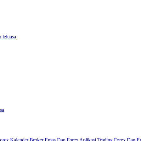
 leluasa
asa
Forex
Kalender
Broker Emas Dan Forex
Aplikasi Trading Forex Dan 