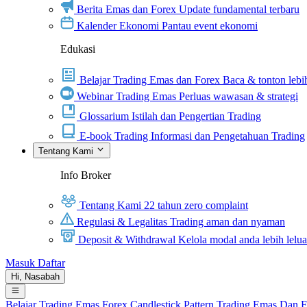
Berita Emas dan Forex
Update fundamental terbaru
Kalender Ekonomi
Pantau event ekonomi
Edukasi
Belajar Trading Emas dan Forex
Baca & tonton lebih
Webinar Trading Emas
Perluas wawasan & strategi
Glossarium
Istilah dan Pengertian Trading
E-book Trading
Informasi dan Pengetahuan Trading
Tentang Kami
Info Broker
Tentang Kami
22 tahun zero complaint
Regulasi & Legalitas
Trading aman dan nyaman
Deposit & Withdrawal
Kelola modal anda lebih lelu
Masuk
Daftar
Hi,
Nasabah
Belajar Trading
Emas
Forex
Candlestick Pattern
Trading Emas Dan 