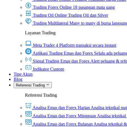
Trading Forex Online
18 pasangan mata uang
Trading Oil Online
Trading Oil dan Silver
Trading Multilateral
Many to many di bursa langsun
Layanan Trading
Meta Trader 4
Platform transaksi secara instant
Aplikasi Trading Emas dan Forex
Selalu ada peluang
Signal Trading Emas dan Forex
Alert peluang & refe
Indikator Custom
Tipe Akun
Blog
Referensi Trading
Referensi Trading
Analisa Emas dan Forex Harian
Analisa teknikal ma
Analisa Emas dan Forex Mingguan
Analisa teknika
Analisa Emas dan Forex Bulanan
Analisa teknikal 