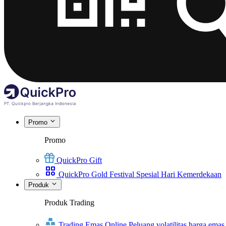
Promo
Promo
QuickPro Gift
QuickPro Gold Festival Spesial Hari Kemerdekaan
Produk
Produk Trading
Trading Emas Online
Peluang volatilitas harga emas