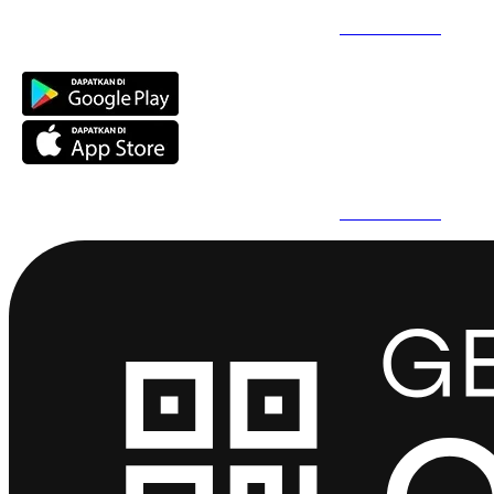
Daftar Super Cepat Pakai QuickPro Apps -
Install Sekarang
Daftar Super Cepat Pakai QuickPro Apps -
Install Sekarang