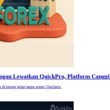
Jangan Lewatkan QuickPro, Platform Cangg
 di lorong gelap tanpa senter, Quickers.