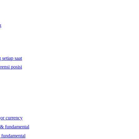
g
 setiap saat
rensi posisi
jor currency
l & fundamental
& fundamental