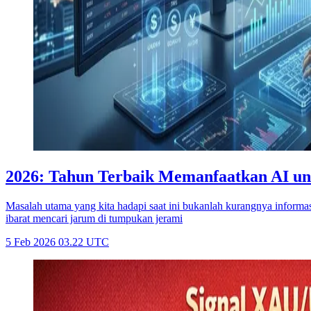
2026: Tahun Terbaik Memanfaatkan AI unt
Masalah utama yang kita hadapi saat ini bukanlah kurangnya informas
ibarat mencari jarum di tumpukan jerami
5 Feb 2026 03.22 UTC