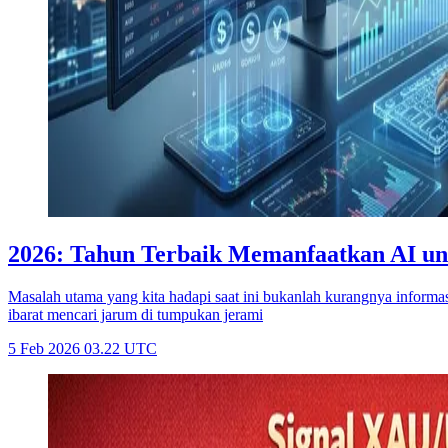
2026: Tahun Terbaik Memanfaatkan AI unt
Masalah utama yang kita hadapi saat ini bukanlah kurangnya informas
ibarat mencari jarum di tumpukan jerami
5 Feb 2026 03.22 UTC