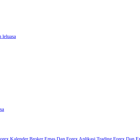
 leluasa
asa
Forex
Kalender
Broker Emas Dan Forex
Aplikasi Trading Forex Dan 