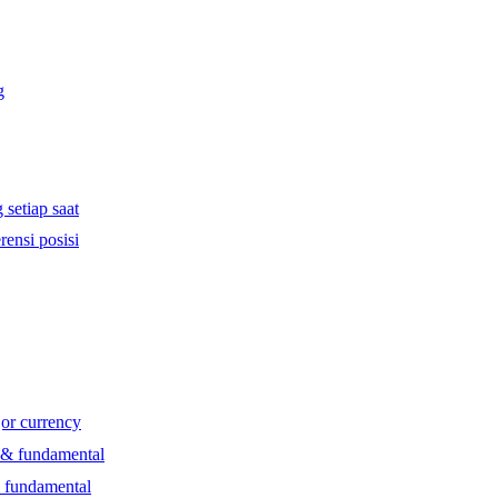
g
 setiap saat
rensi posisi
jor currency
l & fundamental
& fundamental