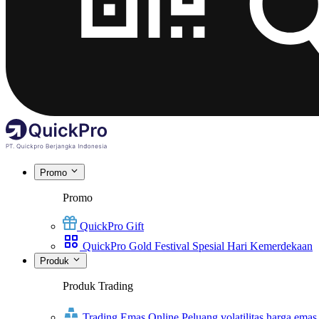
Promo
Promo
QuickPro Gift
QuickPro Gold Festival Spesial Hari Kemerdekaan
Produk
Produk Trading
Trading Emas Online
Peluang volatilitas harga emas