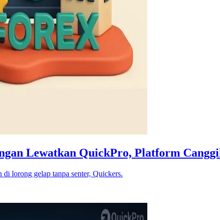
Jangan Lewatkan QuickPro, Platform Cangg
 di lorong gelap tanpa senter, Quickers.