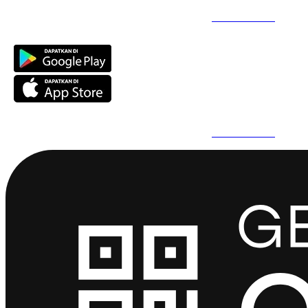
Daftar Super Cepat Pakai QuickPro Apps -
Install Sekarang
Daftar Super Cepat Pakai QuickPro Apps -
Install Sekarang