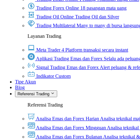
Trading Forex Online
18 pasangan mata uang
Trading Oil Online
Trading Oil dan Silver
Trading Multilateral
Many to many di bursa langsun
Layanan Trading
Meta Trader 4
Platform transaksi secara instant
Aplikasi Trading Emas dan Forex
Selalu ada peluang
Signal Trading Emas dan Forex
Alert peluang & refe
Indikator Custom
Tipe Akun
Blog
Referensi Trading
Referensi Trading
Analisa Emas dan Forex Harian
Analisa teknikal ma
Analisa Emas dan Forex Mingguan
Analisa teknika
Analisa Emas dan Forex Bulanan
Analisa teknikal 