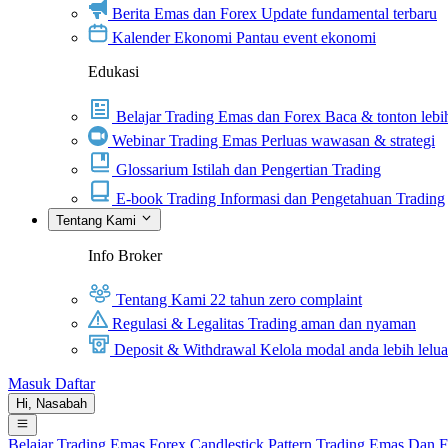
Berita Emas dan Forex
Update fundamental terbaru
Kalender Ekonomi
Pantau event ekonomi
Edukasi
Belajar Trading Emas dan Forex
Baca & tonton lebih
Webinar Trading Emas
Perluas wawasan & strategi
Glossarium
Istilah dan Pengertian Trading
E-book Trading
Informasi dan Pengetahuan Trading
Tentang Kami
Info Broker
Tentang Kami
22 tahun zero complaint
Regulasi & Legalitas
Trading aman dan nyaman
Deposit & Withdrawal
Kelola modal anda lebih lelu
Masuk
Daftar
Hi,
Nasabah
Belajar Trading
Emas
Forex
Candlestick Pattern
Trading Emas Dan 