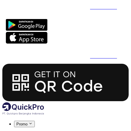
Daftar Super Cepat Pakai QuickPro Apps -
Install Sekarang
Daftar Super Cepat Pakai QuickPro Apps -
Install Sekarang
Promo