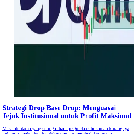
Strategi Drop Base Drop: Menguasai
Jejak Institusional untuk Profit Maksimal
Masalah utama yang sering dihadapi Quickers bukanlah kurangnya
indikator, melainkan ketidakmampuan membedakan mana