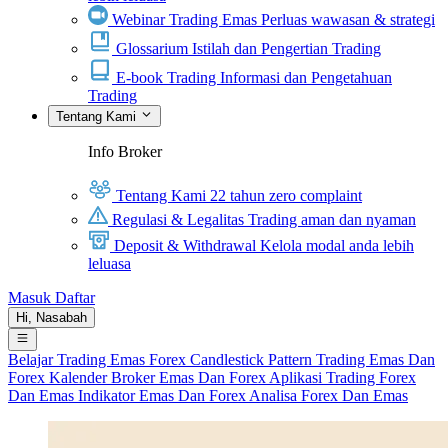
Webinar Trading Emas
Perluas wawasan & strategi
Glossarium
Istilah dan Pengertian Trading
E-book Trading
Informasi dan Pengetahuan
Trading
Tentang Kami
Info Broker
Tentang Kami
22 tahun zero complaint
Regulasi & Legalitas
Trading aman dan nyaman
Deposit & Withdrawal
Kelola modal anda lebih
leluasa
Masuk
Daftar
Hi,
Nasabah
Belajar Trading
Emas
Forex
Candlestick Pattern
Trading Emas Dan
Forex
Kalender
Broker Emas Dan Forex
Aplikasi Trading Forex
Dan Emas
Indikator Emas Dan Forex
Analisa Forex Dan Emas