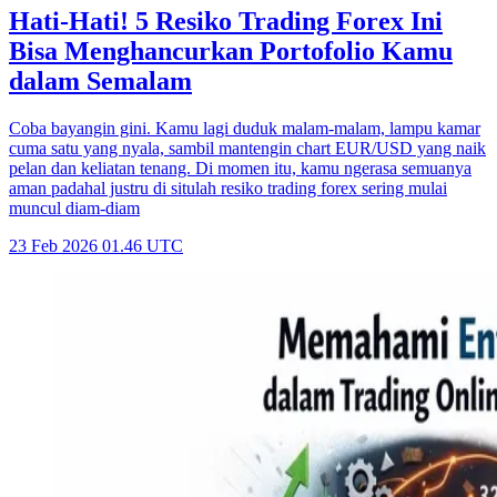
Hati-Hati! 5 Resiko Trading Forex Ini
Bisa Menghancurkan Portofolio Kamu
dalam Semalam
Coba bayangin gini. Kamu lagi duduk malam-malam, lampu kamar
cuma satu yang nyala, sambil mantengin chart EUR/USD yang naik
pelan dan keliatan tenang. Di momen itu, kamu ngerasa semuanya
aman padahal justru di situlah resiko trading forex sering mulai
muncul diam-diam
23 Feb 2026 01.46 UTC