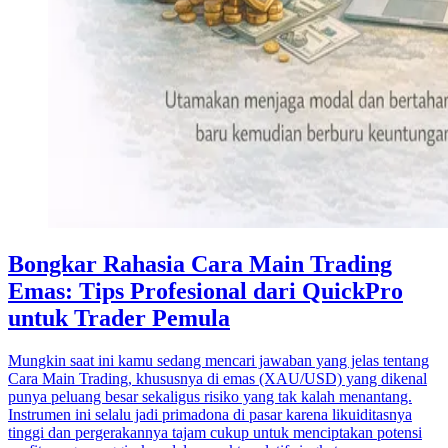
Bongkar Rahasia Cara Main Trading
Emas: Tips Profesional dari QuickPro
untuk Trader Pemula
Mungkin saat ini kamu sedang mencari jawaban yang jelas tentang
Cara Main Trading, khususnya di emas (XAU/USD) yang dikenal
punya peluang besar sekaligus risiko yang tak kalah menantang.
Instrumen ini selalu jadi primadona di pasar karena likuiditasnya
tinggi dan pergerakannya tajam cukup untuk menciptakan potensi