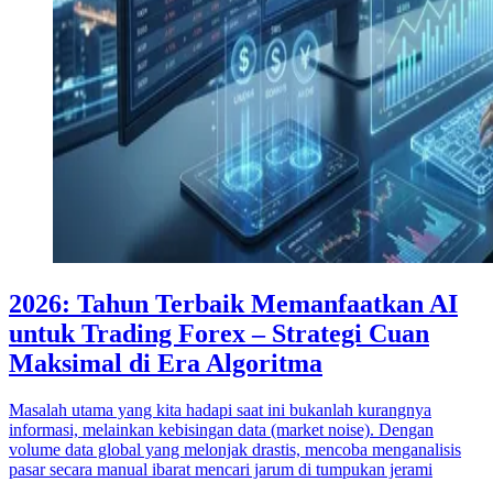
2026: Tahun Terbaik Memanfaatkan AI
untuk Trading Forex – Strategi Cuan
Maksimal di Era Algoritma
Masalah utama yang kita hadapi saat ini bukanlah kurangnya
informasi, melainkan kebisingan data (market noise). Dengan
volume data global yang melonjak drastis, mencoba menganalisis
pasar secara manual ibarat mencari jarum di tumpukan jerami