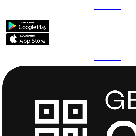
Daftar Super Cepat Pakai QuickPro Apps -
Install Sekarang
Daftar Super Cepat Pakai QuickPro Apps -
Install Sekarang