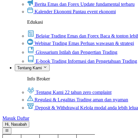
Berita Emas dan Forex
Update fundamental terbaru
Kalender Ekonomi
Pantau event ekonomi
Edukasi
Belajar Trading Emas dan Forex
Baca & tonton lebih
Webinar Trading Emas
Perluas wawasan & strategi
Glossarium
Istilah dan Pengertian Trading
E-book Trading
Informasi dan Pengetahuan Trading
Tentang Kami
Info Broker
Tentang Kami
22 tahun zero complaint
Regulasi & Legalitas
Trading aman dan nyaman
Deposit & Withdrawal
Kelola modal anda lebih lelu
Masuk
Daftar
Hi,
Nasabah