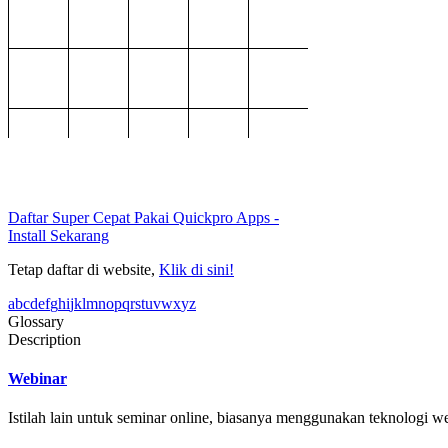
Daftar Super Cepat Pakai Quickpro Apps
-
Install Sekarang
Tetap daftar di website,
Klik di sini!
a
b
c
d
e
f
g
h
i
j
k
l
m
n
o
p
q
r
s
t
u
v
w
x
y
z
Glossary
Description
Webinar
Istilah lain untuk seminar online, biasanya menggunakan teknologi w