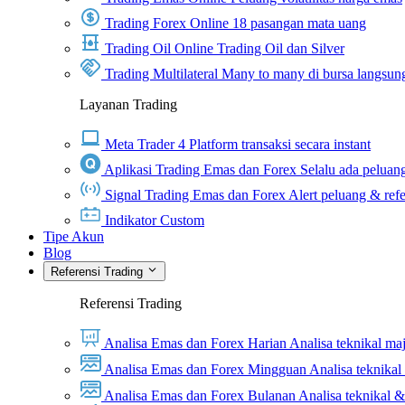
Trading Forex Online
18 pasangan mata uang
Trading Oil Online
Trading Oil dan Silver
Trading Multilateral
Many to many di bursa langsun
Layanan Trading
Meta Trader 4
Platform transaksi secara instant
Aplikasi Trading Emas dan Forex
Selalu ada peluang
Signal Trading Emas dan Forex
Alert peluang & refe
Indikator Custom
Tipe Akun
Blog
Referensi Trading
Referensi Trading
Analisa Emas dan Forex Harian
Analisa teknikal ma
Analisa Emas dan Forex Mingguan
Analisa teknika
Analisa Emas dan Forex Bulanan
Analisa teknikal 