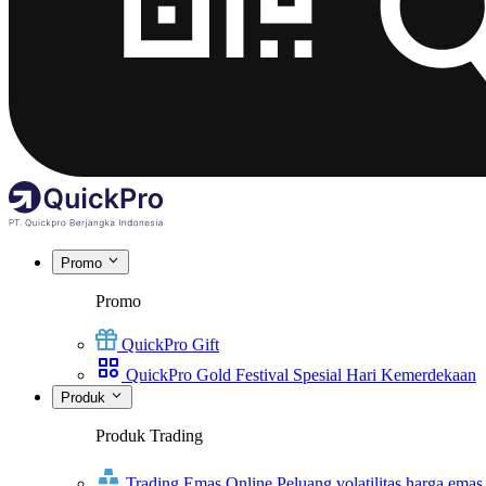
Promo
Promo
QuickPro Gift
QuickPro Gold Festival Spesial Hari Kemerdekaan
Produk
Produk Trading
Trading Emas Online
Peluang volatilitas harga emas