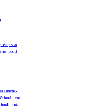
g
 setiap saat
rensi posisi
jor currency
l & fundamental
& fundamental