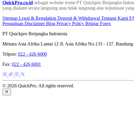
QuickPro.co.id
sebagai website resmi PT Quickpro Berjangka Indone
yang dialami secara langsung atau tidak langsung atas keputusan yang
Sitemap
Legal & Regulation
Deposit & Withdrawal
Tentang Kami
F
Pengaduan
Disclaimer
Blog
Privacy Policy
Belajar Forex
PT Quickpro Berjangka Indonesia
Menara Asia Afrika Lantai 12 Jl. Asia Afrika No.133 - 137, Bandung
Telpon:
022 - 426 6000
Fax:
022 - 426 6001
© 2026 QuickPro. All rights reserved.