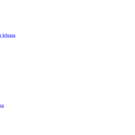
 leluasa
asa