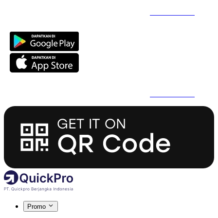
Daftar Super Cepat Pakai QuickPro Apps -
Install Sekarang
Daftar Super Cepat Pakai QuickPro Apps -
Install Sekarang
Promo