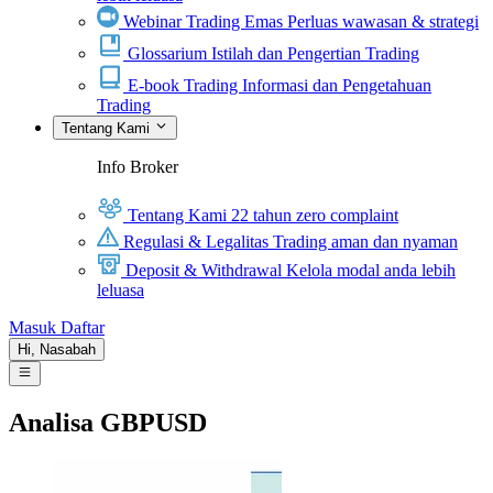
Webinar Trading Emas
Perluas wawasan & strategi
Glossarium
Istilah dan Pengertian Trading
E-book Trading
Informasi dan Pengetahuan
Trading
Tentang Kami
Info Broker
Tentang Kami
22 tahun zero complaint
Regulasi & Legalitas
Trading aman dan nyaman
Deposit & Withdrawal
Kelola modal anda lebih
leluasa
Masuk
Daftar
Hi,
Nasabah
Analisa GBPUSD