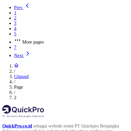
Prev
1
2
3
4
5
More pages
7
Next
/
Gbpusd
/
Page
/
2
QuickPro.co.id
sebagai website resmi PT Quickpro Berjangka