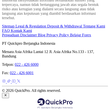
Indonesia menyediakan informasi berdasarkan sumber yang
terpercaya, namun tidak bertanggung jawab atas segala bentuk
risiko atau kerugian yang dialami secara langsung atau tidak
langsung atas keputusan yang diambil berdasarkan informasi
tersebut.
Sitemap
Legal & Regulation
Deposit & Withdrawal
Tentang Kami
FAQ
Kontak Kami
Pengaduan
Disclaimer
Blog
Privacy Policy
Belajar Forex
PT Quickpro Berjangka Indonesia
Menara Asia Afrika Lantai 12 Jl. Asia Afrika No.133 - 137,
Bandung
Telpon:
022 - 426 6000
Fax:
022 - 426 6001
© 2026 QuickPro. All rights reserved.