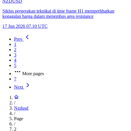
NZDUSD
Siklus pergerakan teknikal di time frame H1 memperlihatkan
kegagalan harga dalam menembus area resistance
17 Jun 2026 07.10 UTC
Prev
1
2
3
4
5
More pages
7
Next
/
Nzdusd
/
Page
/
2