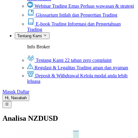
Webinar Trading Emas
Perluas wawasan & strategi
Glossarium
Istilah dan Pengertian Trading
E-book Trading
Informasi dan Pengetahuan
Trading
Tentang Kami
Info Broker
Tentang Kami
22 tahun zero complaint
Regulasi & Legalitas
Trading aman dan nyaman
Deposit & Withdrawal
Kelola modal anda lebih
leluasa
Masuk
Daftar
Hi,
Nasabah
Analisa NZDUSD