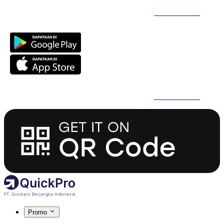
Daftar Super Cepat Pakai QuickPro Apps -
Install Sekarang
Daftar Super Cepat Pakai QuickPro Apps -
Install Sekarang
Promo