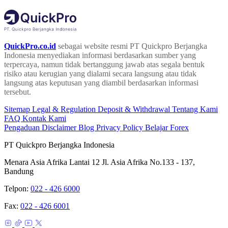
QuickPro.co.id
sebagai website resmi PT Quickpro Berjangka
Indonesia menyediakan informasi berdasarkan sumber yang
terpercaya, namun tidak bertanggung jawab atas segala bentuk
risiko atau kerugian yang dialami secara langsung atau tidak
langsung atas keputusan yang diambil berdasarkan informasi
tersebut.
Sitemap
Legal & Regulation
Deposit & Withdrawal
Tentang Kami
FAQ
Kontak Kami
Pengaduan
Disclaimer
Blog
Privacy Policy
Belajar Forex
PT Quickpro Berjangka Indonesia
Menara Asia Afrika Lantai 12 Jl. Asia Afrika No.133 - 137,
Bandung
Telpon:
022 - 426 6000
Fax:
022 - 426 6001